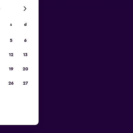
6
s
d
io
5
6
12
13
19
20
26
27
a Lumpur