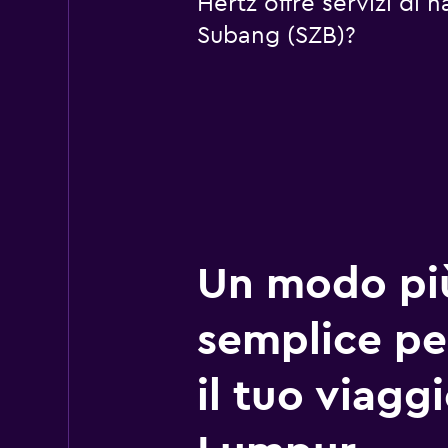
Hertz offre servizi di
Subang (SZB)?
Un modo pi
semplice pe
il tuo viagg