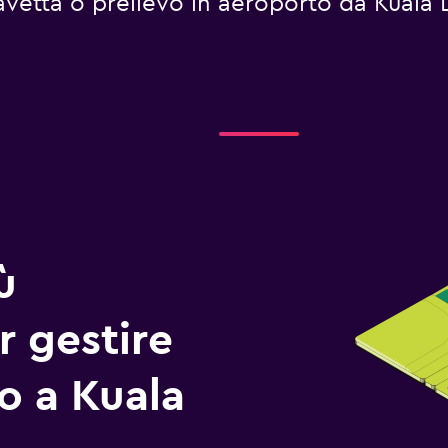
 navetta o prelievo in aeroporto da Kual
ù
r gestire
io a Kuala