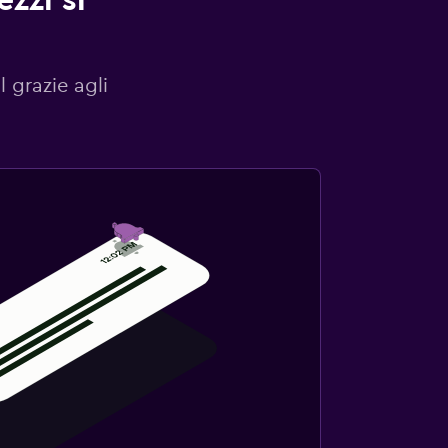
zzi si
l grazie agli