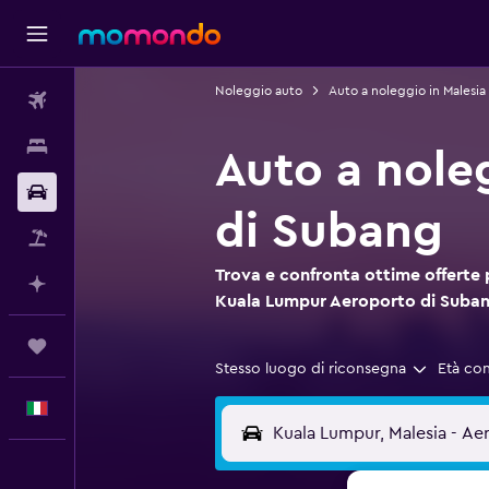
Noleggio auto
Auto a noleggio in Malesia
Voli
Soggiorni
Auto a nole
Noleggio auto
di Subang
Pacchetti vacanze
Trova e confronta ottime offerte 
Fai piani con l'AI
Kuala Lumpur Aeroporto di Suba
Trips
Stesso luogo di riconsegna
Età co
Italiano