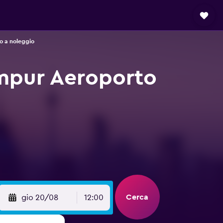
o a noleggio
umpur Aeroporto
Cerca
gio 20/08
12:00