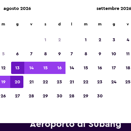
agosto 2026
settembre 202
m
g
v
s
d
l
m
m
g
v
Vincitrice del premio Migliore App di Viagg
d'Europa 2023
1
2
1
2
3
4
5
6
7
8
9
7
8
9
10
11
12
13
14
15
16
14
15
16
17
18
19
20
21
22
23
21
22
23
24
25
26
27
28
29
30
28
29
30
tonoleggi Hertz in zona Kual
Aeroporto di Subang