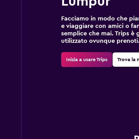
Lumpur
Facciamo in modo che pian
e viaggiare con amici o fami
semplice che mai. Trips è 
utilizzato ovunque prenoti
Inizia a usare Trips
Trova la 