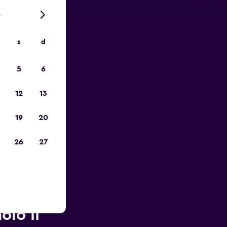
6
s
d
io
5
6
12
13
19
20
26
27
eroporto
olo II