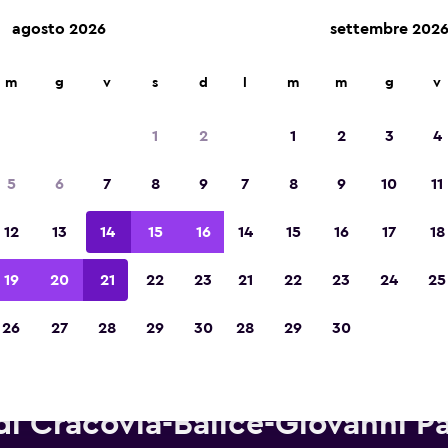
agosto 2026
settembre 202
m
g
v
s
d
l
m
m
g
v
Vincitrice del premio Migliore App di Viagg
d'Europa 2023
1
2
1
2
3
4
5
6
7
8
9
7
8
9
10
11
12
13
14
15
16
14
15
16
17
18
19
20
21
22
23
21
22
23
24
25
26
27
28
29
30
28
29
30
tonoleggi Europcar in zona A
di Cracovia-Balice-Giovanni Pa