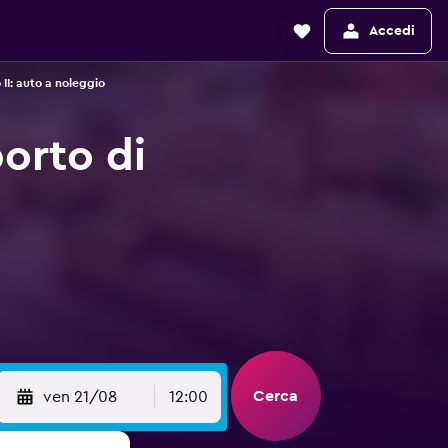
Accedi
II: auto a noleggio
orto di
Cerca
ven 21/08
12:00