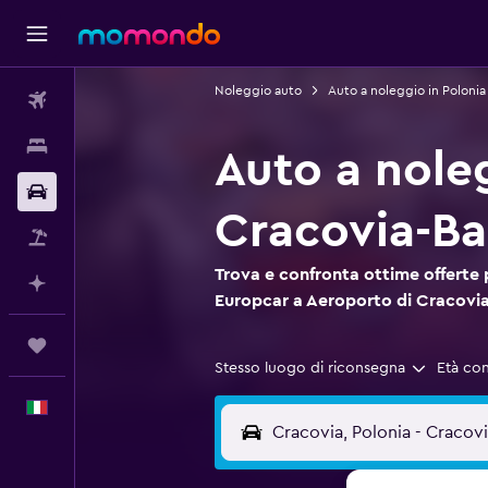
Noleggio auto
Auto a noleggio in Polonia
Voli
Soggiorni
Auto a nole
Noleggio auto
Cracovia-Bal
Pacchetti vacanze
Trova e confronta ottime offerte 
Fai piani con l'AI
Europcar a Aeroporto di Cracovia
Trips
Stesso luogo di riconsegna
Età co
Italiano