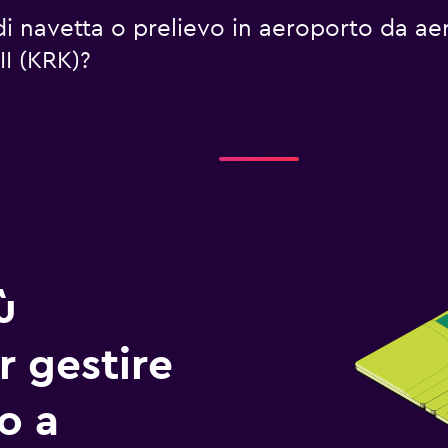
 di navetta o prelievo in aeroporto da a
II (KRK)?
ù
r gestire
io a