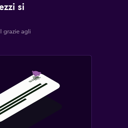
zzi si
l grazie agli