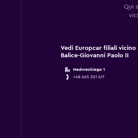
Qui s
vic
Vedi Europcar filiali vicin
Balice-Giovanni Paolo II
Medweckiego 1
+48 665 301 617