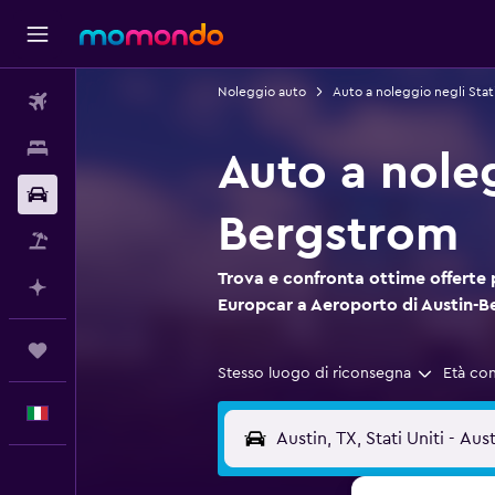
Noleggio auto
Auto a noleggio negli Stati
Voli
Soggiorni
Auto a nole
Noleggio auto
Bergstrom
Pacchetti vacanze
Trova e confronta ottime offerte 
Fai piani con l'AI
Europcar a Aeroporto di Austin-
Trips
Stesso luogo di riconsegna
Età co
Italiano