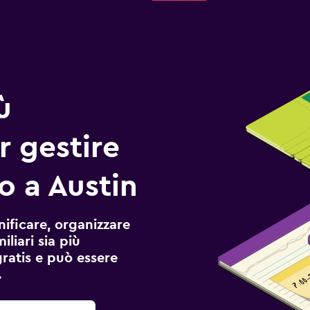
ù
r gestire
io a Austin
ificare, organizzare
liari sia più
gratis e può essere
.