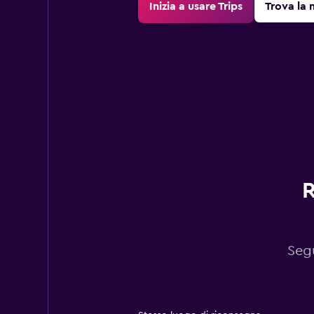
Inizia a usare Trips
Trova la 
R
Segu