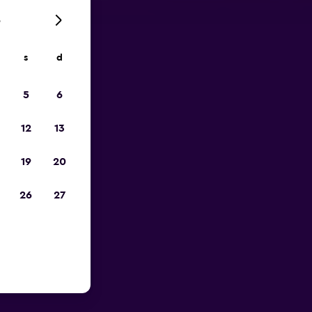
6
s
d
io
5
6
12
13
19
20
26
27
eroporto