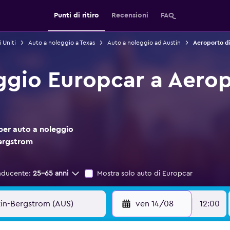
Punti di ritiro
Recensioni
FAQ
 Uniti
Auto a noleggio a Texas
Auto a noleggio ad Austin
Aeroporto di
ggio Europcar a Aerop
per auto a noleggio
Bergstrom
nducente:
25-65 anni
Mostra solo auto di Europcar
ven 14/08
12:00