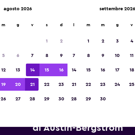
agosto 2026
settembre 202
m
g
v
s
d
l
m
m
g
v
Vincitrice del premio Migliore App di Viagg
d'Europa 2023
1
2
1
2
3
4
5
6
7
8
9
7
8
9
10
11
12
13
14
15
16
14
15
16
17
18
19
20
21
22
23
21
22
23
24
25
26
27
28
29
30
28
29
30
tonoleggi Europcar in zona A
di Austin-Bergstrom