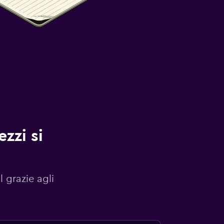
zzi si
l grazie agli