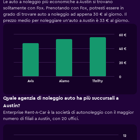
Le auto a noleggio più economiche a Austin si trovano
solitamente con Fox. Prenotando con Fox, potresti essere in
grado di trovare auto a noleggio ad appena 30 € al giorno. Il
prezzo medio per noleggiare un'auto a Austin è 33 € al giorno.
60 €
Bar
Chart
graphic.
chart
40 €
with
3
bars.
20 €
The
0
chart
End
Avis
Alamo
Thrifty
of
has
interactive
1
chart
X
Quale agenzia di noleggio auto ha più succursali a
axis
Austin?
displaying
Enterprise Rent-A-Car è la società di autonoleggio con il maggior
categories.
numero di filiali a Austin, con 20 uffici.
Range:
3
categories.
12
The