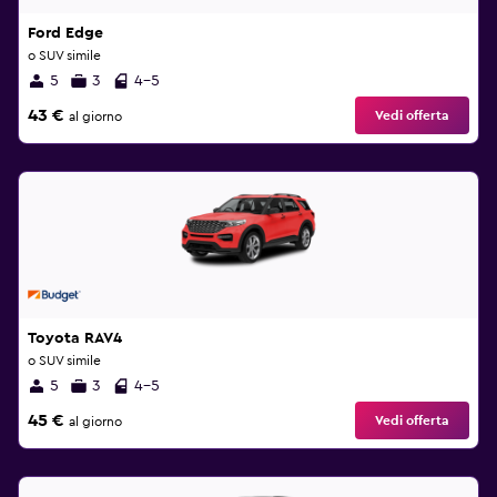
Ford Edge
o SUV simile
5
3
4-5
43 €
Vedi offerta
al giorno
Toyota RAV4
o SUV simile
5
3
4-5
45 €
Vedi offerta
al giorno