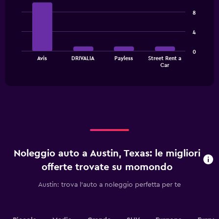
Bar
Chart
chart
graphic.
chart
8
has
with
1
4
4
bars.
Y
axis
The
displaying
0
Avis
DRIVALIA
Payless
Street Rent a
chart
values.
End
Car
of
has
Range:
interactive
1
0
chart
X
to
axis
60.
displaying
categories.
Range:
4
categories.
Noleggio auto a Austin, Texas: le migliori
The
chart
offerte trovate su momondo
has
1
Austin: trova l'auto a noleggio perfetta per te
Y
axis
displaying