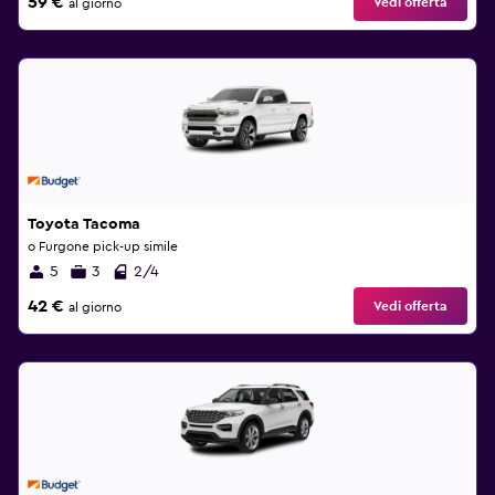
59 €
Vedi offerta
al giorno
Toyota Tacoma
o Furgone pick-up simile
5
3
2/4
42 €
Vedi offerta
al giorno