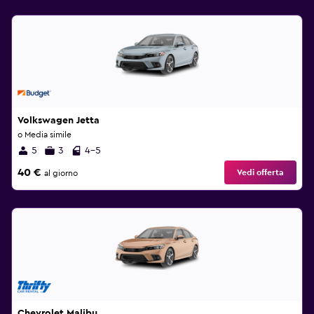
Volkswagen Jetta
o Media simile
5
3
4-5
40 €
Vedi offerta
al giorno
Chevrolet Malibu