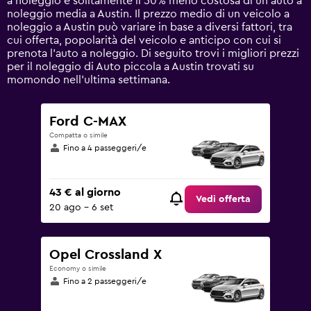
a noleggio è solitamente il 50% meno costosa di un'auto a
Y
noleggio media a Austin. Il prezzo medio di un veicolo a
axis
noleggio a Austin può variare in base a diversi fattori, tra
displaying
cui offerta, popolarità del veicolo e anticipo con cui si
values.
prenota l'auto a noleggio. Di seguito trovi i migliori prezzi
Range:
per il noleggio di Auto piccola a Austin trovati su
0
momondo nell'ultima settimana.
to
90.
Ford C-MAX
Compatta o simile
Fino a 4 passeggeri/e
43 € al giorno
Vedi offerta
20 ago - 6 set
Opel Crossland X
Economy o simile
Fino a 2 passeggeri/e