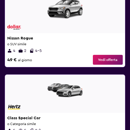
Nissan Rogue
o SUV simile
4
2
4-5
49 €
Vedi offerta
al giorno
Class Special Car
o Categoria simile