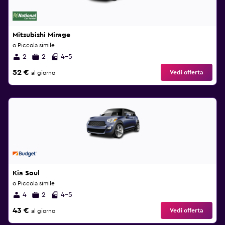
Mitsubishi Mirage
o Piccola simile
2
2
4-5
52 €
Vedi offerta
al giorno
Kia Soul
o Piccola simile
4
2
4-5
43 €
Vedi offerta
al giorno