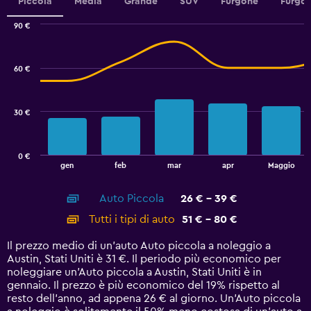
values.
Piccola
Media
Grande
SUV
Furgone
Furgon
Range:
0
90 €
Combination
to
Chart
graphic.
chart
12.
with
60 €
2
data
series.
30 €
The
chart
has
0 €
1
End
gen
feb
mar
apr
Maggio
of
X
interactive
axis
chart
Auto Piccola
26 € - 39 €
displaying
categories.
Tutti i tipi di auto
51 € - 80 €
Range:
14
Il prezzo medio di un'auto Auto piccola a noleggio a
categories.
Austin, Stati Uniti è 31 €. Il periodo più economico per
The
noleggiare un'Auto piccola a Austin, Stati Uniti è in
chart
gennaio. Il prezzo è più economico del 19% rispetto al
has
resto dell'anno, ad appena 26 € al giorno. Un'Auto piccola
1