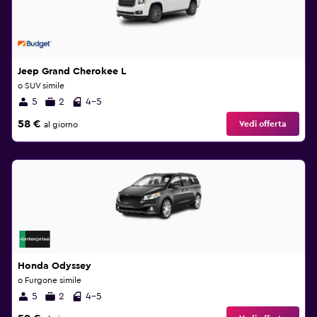
Jeep Grand Cherokee L
o SUV simile
5
2
4-5
58 €
Vedi offerta
al giorno
Honda Odyssey
o Furgone simile
5
2
4-5