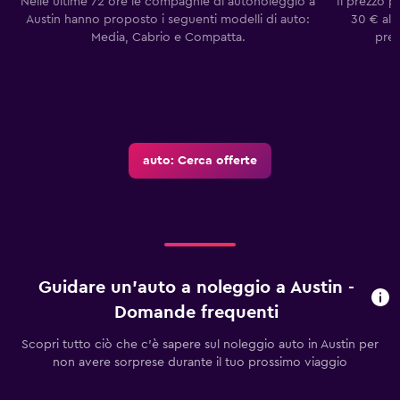
Nelle ultime 72 ore le compagnie di autonoleggio a
Il prezzo p
Austin hanno proposto i seguenti modelli di auto:
30 € al 
Media, Cabrio e Compatta.
prez
auto: Cerca offerte
Guidare un'auto a noleggio a Austin -
Domande frequenti
Scopri tutto ciò che c'è sapere sul noleggio auto in Austin per
non avere sorprese durante il tuo prossimo viaggio