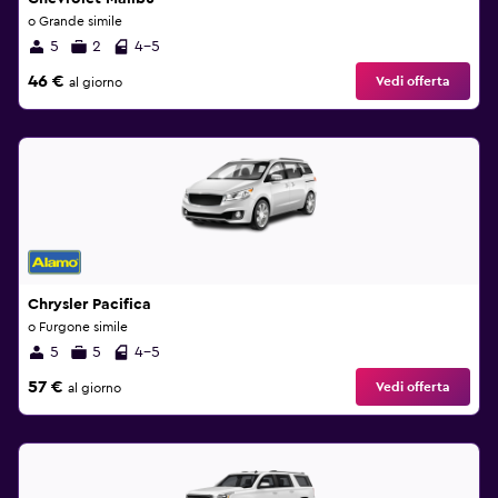
o Grande simile
5
2
4-5
46 €
Vedi offerta
al giorno
Chrysler Pacifica
o Furgone simile
5
5
4-5
57 €
Vedi offerta
al giorno