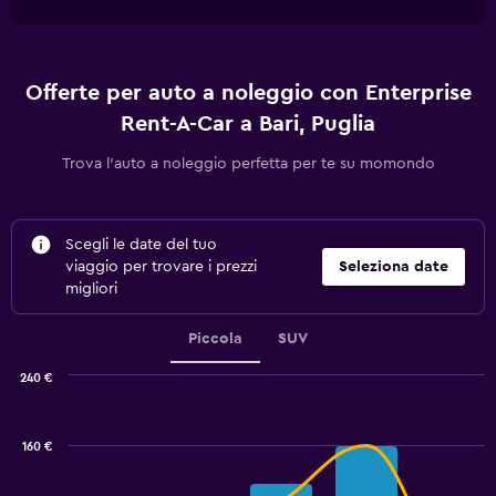
Offerte per auto a noleggio con Enterprise
Rent-A-Car a Bari, Puglia
Trova l'auto a noleggio perfetta per te su momondo
Scegli le date del tuo
viaggio per trovare i prezzi
Seleziona date
migliori
Piccola
SUV
240 €
Combination
Chart
graphic.
chart
with
160 €
2
data
series.