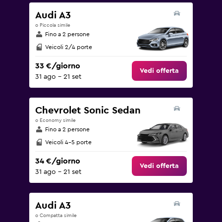
240.
Audi A3
o Piccola simile
Fino a 2 persone
Veicoli 2/4 porte
33 €/giorno
Vedi offerta
31 ago - 21 set
Chevrolet Sonic Sedan
o Economy simile
Fino a 2 persone
Veicoli 4-5 porte
34 €/giorno
Vedi offerta
31 ago - 21 set
Audi A3
o Compatta simile