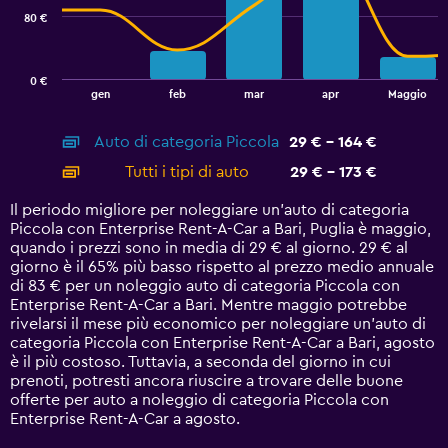
80 €
The
chart
has
0 €
1
End
gen
feb
mar
apr
Maggio
of
X
interactive
axis
chart
Auto di categoria Piccola
29 € - 164 €
displaying
categories.
Tutti i tipi di auto
29 € - 173 €
Range:
14
Il periodo migliore per noleggiare un'auto di categoria
categories.
Piccola con Enterprise Rent-A-Car a Bari, Puglia è maggio,
The
quando i prezzi sono in media di 29 € al giorno. 29 € al
chart
giorno è il 65% più basso rispetto al prezzo medio annuale
has
di 83 € per un noleggio auto di categoria Piccola con
1
Enterprise Rent-A-Car a Bari. Mentre maggio potrebbe
Y
rivelarsi il mese più economico per noleggiare un'auto di
axis
categoria Piccola con Enterprise Rent-A-Car a Bari, agosto
displaying
è il più costoso. Tuttavia, a seconda del giorno in cui
values.
prenoti, potresti ancora riuscire a trovare delle buone
Range:
offerte per auto a noleggio di categoria Piccola con
0
Enterprise Rent-A-Car a agosto.
to