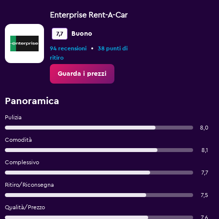
Enterprise Rent-A-Car
Buono
7,7
•
94 recensioni
38 punti di
ritiro
Guarda i prezzi
Panoramica
Pulizia
8,0
Comodità
8,1
Complessivo
7,7
Ritiro/Riconsegna
7,5
Qualità/Prezzo
7,6