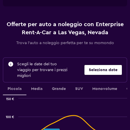
Offerte per auto a noleggio con Enterprise
Rent-A-Car a Las Vegas, Nevada
Trova l'auto a noleggio perfetta per te su momondo
Scegli le date del tuo
viaggio per trovare i prezzi
Seleziona date
migliori
Piccola
Media
Grande
SUV
Monovolume
C
150 €
Combination
Chart
graphic.
chart
with
100 €
2
data
series.