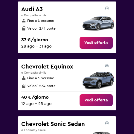
150.
Audi A3
o Compatta simile
Fino a 4 persone
Veicoli 2/4 porte
37 €/giorno
Vedi offerta
28 ago - 31 ago
Chevrolet Equinox
o Compatta simile
Fino a 4 persone
Veicoli 2/4 porte
40 €/giorno
Vedi offerta
12 ago - 25 ago
Chevrolet Sonic Sedan
o Economy simile