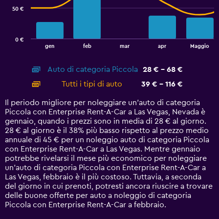
50 €
The
chart
has
0 €
1
End
gen
feb
mar
apr
Maggio
of
X
interactive
axis
chart
Auto di categoria Piccola
28 € - 68 €
displaying
categories.
Tutti i tipi di auto
39 € - 116 €
Range:
14
Il periodo migliore per noleggiare un'auto di categoria
categories.
Piccola con Enterprise Rent-A-Car a Las Vegas, Nevada è
The
gennaio, quando i prezzi sono in media di 28 € al giorno.
chart
28 € al giorno è il 38% più basso rispetto al prezzo medio
has
annuale di 45 € per un noleggio auto di categoria Piccola
1
con Enterprise Rent-A-Car a Las Vegas. Mentre gennaio
Y
potrebbe rivelarsi il mese più economico per noleggiare
axis
un'auto di categoria Piccola con Enterprise Rent-A-Car a
displaying
Las Vegas, febbraio è il più costoso. Tuttavia, a seconda
values.
del giorno in cui prenoti, potresti ancora riuscire a trovare
Range:
delle buone offerte per auto a noleggio di categoria
0
Piccola con Enterprise Rent-A-Car a febbraio.
to