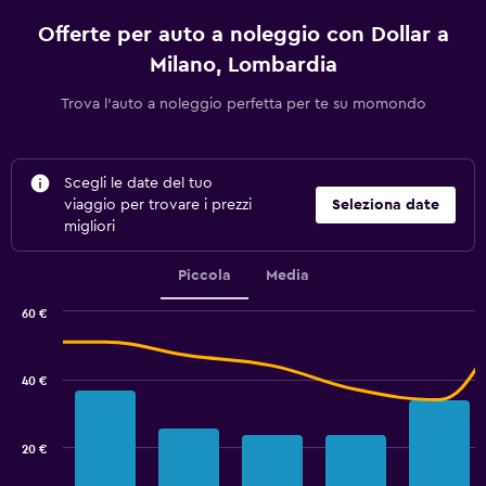
Offerte per auto a noleggio con Dollar a
Milano, Lombardia
Trova l'auto a noleggio perfetta per te su momondo
Scegli le date del tuo
viaggio per trovare i prezzi
Seleziona date
migliori
Piccola
Media
60 €
Combination
Chart
graphic.
chart
with
40 €
2
data
series.
20 €
The
chart