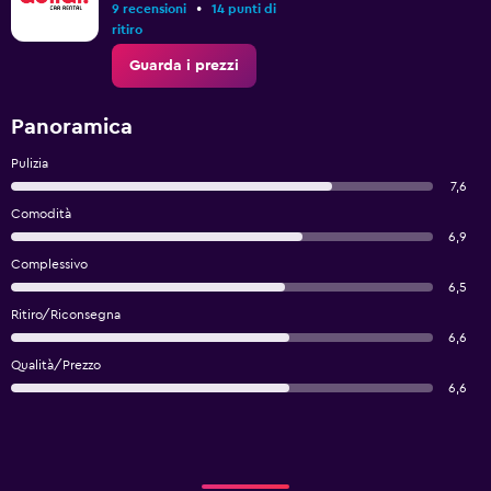
•
9 recensioni
14 punti di
ritiro
Guarda i prezzi
Panoramica
Pulizia
7,6
Comodità
6,9
Complessivo
6,5
Ritiro/Riconsegna
6,6
Qualità/Prezzo
6,6