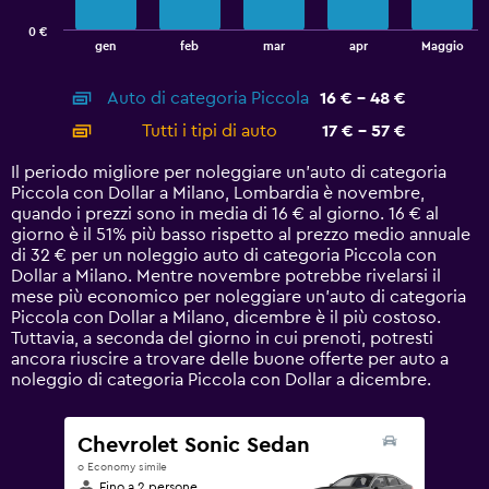
has
0 €
1
End
gen
feb
mar
apr
Maggio
of
X
interactive
axis
chart
Auto di categoria Piccola
16 € - 48 €
displaying
categories.
Tutti i tipi di auto
17 € - 57 €
Range:
14
Il periodo migliore per noleggiare un'auto di categoria
categories.
Piccola con Dollar a Milano, Lombardia è novembre,
The
quando i prezzi sono in media di 16 € al giorno. 16 € al
chart
giorno è il 51% più basso rispetto al prezzo medio annuale
has
di 32 € per un noleggio auto di categoria Piccola con
1
Dollar a Milano. Mentre novembre potrebbe rivelarsi il
Y
mese più economico per noleggiare un'auto di categoria
axis
Piccola con Dollar a Milano, dicembre è il più costoso.
displaying
Tuttavia, a seconda del giorno in cui prenoti, potresti
values.
ancora riuscire a trovare delle buone offerte per auto a
Range:
noleggio di categoria Piccola con Dollar a dicembre.
0
to
60.
Chevrolet Sonic Sedan
o Economy simile
Fino a 2 persone