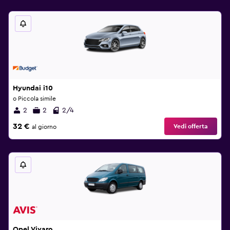
Hyundai i10
o Piccola simile
2
2
2/4
32 €
Vedi offerta
al giorno
Opel Vivaro