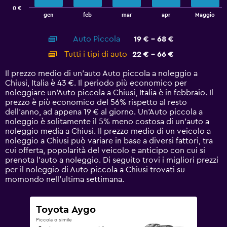
has
0 €
1
End
gen
feb
mar
apr
Maggio
of
X
interactive
axis
chart
Auto Piccola
19 € - 68 €
displaying
categories.
Tutti i tipi di auto
22 € - 66 €
Range:
14
Il prezzo medio di un'auto Auto piccola a noleggio a
categories.
Chiusi, Italia è 43 €. Il periodo più economico per
The
noleggiare un'Auto piccola a Chiusi, Italia è in febbraio. Il
chart
prezzo è più economico del 56% rispetto al resto
has
dell'anno, ad appena 19 € al giorno. Un'Auto piccola a
1
noleggio è solitamente il 5% meno costosa di un'auto a
Y
noleggio media a Chiusi. Il prezzo medio di un veicolo a
axis
noleggio a Chiusi può variare in base a diversi fattori, tra
displaying
cui offerta, popolarità del veicolo e anticipo con cui si
values.
prenota l'auto a noleggio. Di seguito trovi i migliori prezzi
Range:
per il noleggio di Auto piccola a Chiusi trovati su
0
momondo nell'ultima settimana.
to
75.
Toyota Aygo
Piccola o simile