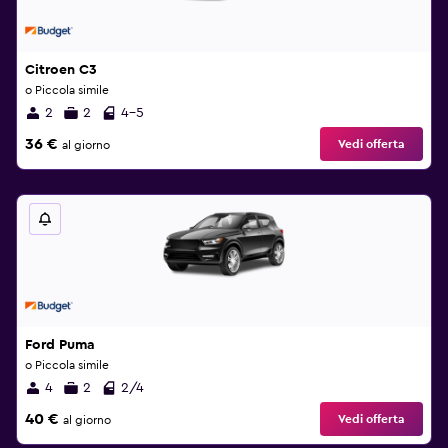
Citroen C3
o Piccola simile
2
2
4-5
36 €
Vedi offerta
al giorno
Ford Puma
o Piccola simile
4
2
2/4
40 €
Vedi offerta
al giorno