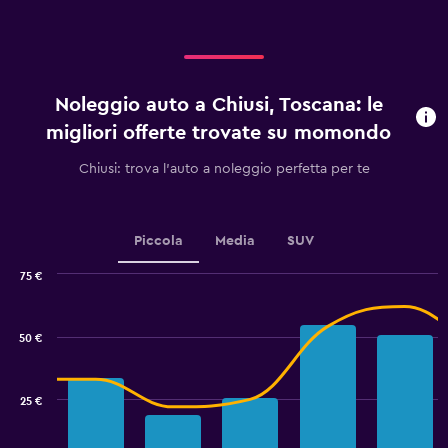
displaying
categories.
Range:
3
categories.
Noleggio auto a Chiusi, Toscana: le
The
chart
migliori offerte trovate su momondo
has
1
Chiusi: trova l'auto a noleggio perfetta per te
Y
axis
displaying
values.
Piccola
Media
SUV
Range:
0
75 €
Combination
to
Chart
graphic.
chart
60.
with
50 €
2
data
series.
25 €
The
chart