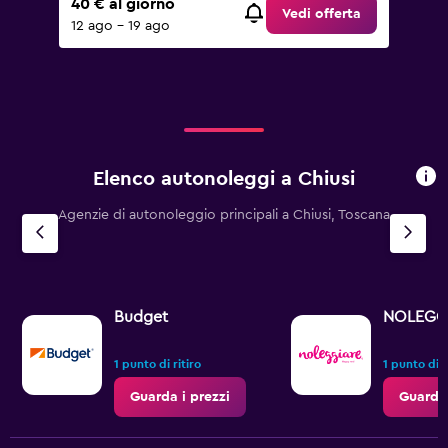
40 € al giorno
Vedi offerta
12 ago - 19 ago
Elenco autonoleggi a Chiusi
Agenzie di autonoleggio principali a Chiusi, Toscana
Budget
NOLEGG
1 punto di ritiro
1 punto di r
Guarda i prezzi
Guarda 