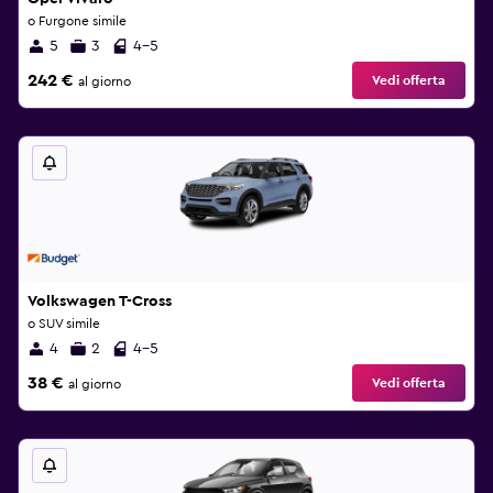
o Furgone simile
5
3
4-5
242 €
Vedi offerta
al giorno
Volkswagen T-Cross
o SUV simile
4
2
4-5
38 €
Vedi offerta
al giorno