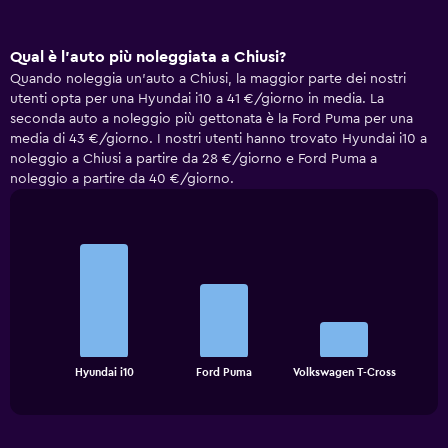
Qual è l'auto più noleggiata a Chiusi?
Quando noleggia un'auto a Chiusi, la maggior parte dei nostri
utenti opta per una Hyundai i10 a 41 €/giorno in media. La
seconda auto a noleggio più gettonata è la Ford Puma per una
media di 43 €/giorno. I nostri utenti hanno trovato Hyundai i10 a
noleggio a Chiusi a partire da 28 €/giorno e Ford Puma a
noleggio a partire da 40 €/giorno.
Bar
Chart
graphic.
chart
with
3
bars.
The
chart
End
Hyundai i10
Ford Puma
Volkswagen T-Cross
of
has
interactive
1
chart
X
axis