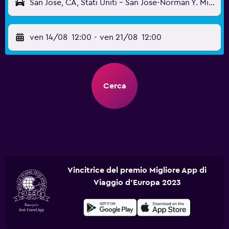
San Jose, CA, Stati Uniti - San Jose-Norman Y. Mineta (SJC)
ven 14/08
12:00
-
ven 21/08
12:00
Cerca
Vincitrice del premio Migliore App di
Viaggio d'Europa 2023