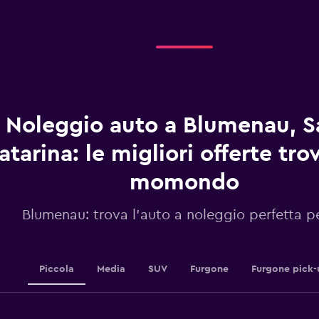
categories.
Range:
4
categories.
The
chart
has
1
Noleggio auto a Blumenau, S
Y
axis
displaying
atarina: le migliori offerte tro
values.
Range:
momondo
0
to
Blumenau: trova l'auto a noleggio perfetta p
2.4.
Piccola
Media
SUV
Furgone
Furgone pick-