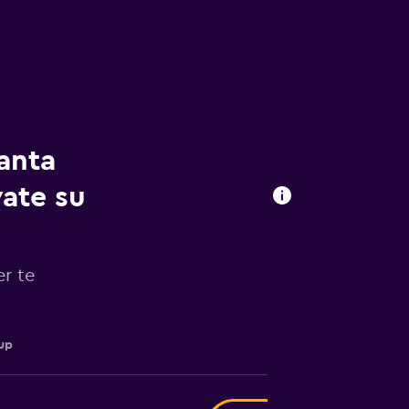
anta
vate su
er te
up