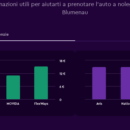
mazioni utili per aiutarti a prenotare l'auto a nol
Blumenau
nzie
18 €
Bar
Chart
graphic.
chart
12 €
with
4
bars.
6 €
The
0
chart
End
MOVIDA
FlexWays
Avis
Natio
of
has
interactive
1
chart
X
axis
displaying