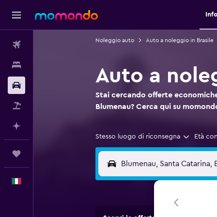
Inf
Noleggio auto
Auto a noleggio in Brasile
Voli
Soggiorni
Auto a nole
Noleggio auto
Stai cercando offerte economiche
Pacchetti vacanze
Blumenau? Cerca qui su momond
Fai piani con l'AI
Stesso luogo di riconsegna
Età co
Trips
Italiano