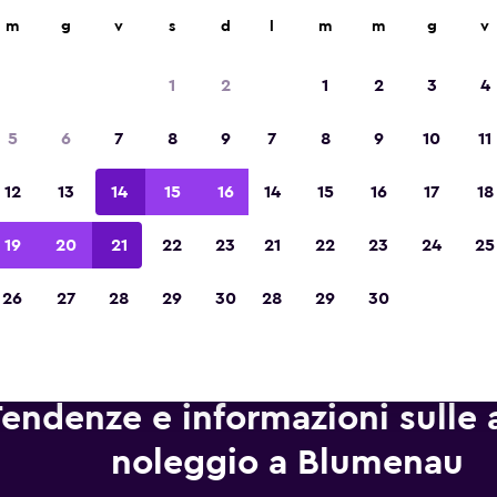
leggio auto in oltre 70.000 località con momondo.
m
g
v
s
d
l
m
m
g
v
1
2
1
2
3
4
Vincitrice del premio Migliore App di Viagg
5
6
7
8
9
7
8
9
10
11
d'Europa 2023
12
13
14
15
16
14
15
16
17
18
19
20
21
22
23
21
22
23
24
25
26
27
28
29
30
28
29
30
endenze e informazioni sulle 
noleggio a Blumenau