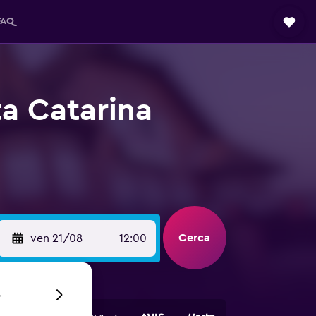
FAQ
a Catarina
Cerca
ven 21/08
12:00
6