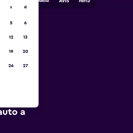
s
d
5
6
io
12
13
19
20
26
27
auto a