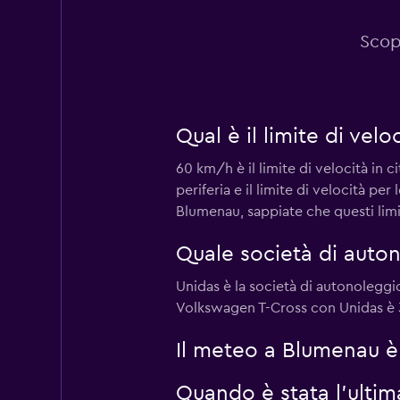
2 punti di ritiro
Scop
Localiza
Qual è il limite di vel
2 punti di ritiro
60 km/h è il limite di velocità in ci
periferia e il limite di velocità p
Blumenau, sappiate che questi limi
Hertz
Quale società di auto
1 punto di ritiro
Unidas è la società di autonolegg
Volkswagen T-Cross con Unidas è 
Il meteo a Blumenau è 
Quando è stata l'ulti