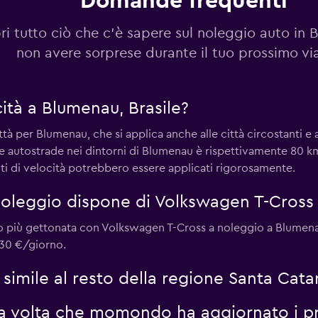
Domande frequenti
ri tutto ciò che c'è sapere sul noleggio auto in
non avere sorprese durante il tuo prossimo vi
Guarda i prezzi
ocità a Blumenau, Brasile?
ttà per Blumenau, che si applica anche alle città circostanti e agl
er le autostrade nei dintorni di Blumenau è rispettivamente 80
ti di velocità potrebbero essere applicati rigorosamente.
Guarda i prezzi
noleggio dispone di Volkswagen T-Cross
io più gettonata con Volkswagen T-Cross a noleggio a Blumena
30 €/giorno.
simile al resto della regione Santa Cata
ma volta che momondo ha aggiornato i pr