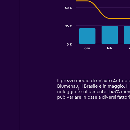
with
50 €
2
data
series.
25 €
The
chart
has
0 €
1
End
gen
feb
of
X
interactive
axis
chart
displaying
categories.
Range:
14
Il prezzo medio di un'auto Auto pi
categories.
Blumenau, il Brasile è in maggio. I
The
noleggio è solitamente il 43% men
chart
può variare in base a diversi fattor
has
1
Y
axis
displaying
values.