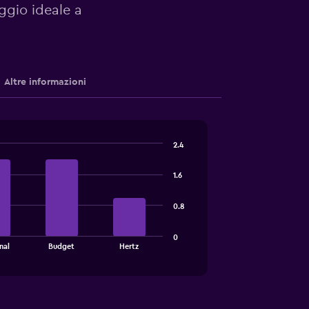
eggio ideale a
Altre informazioni
2.4
1.6
0.8
0
nal
Budget
Hertz