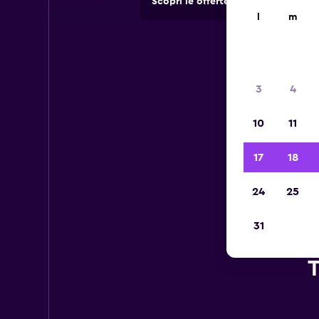
Scopri le offerte di agenzie di no
l
m
3
4
10
11
17
18
24
25
31
T