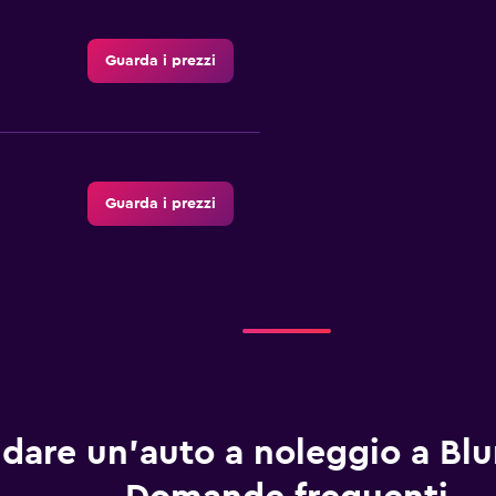
Guarda i prezzi
Guarda i prezzi
Guarda i prezzi
dare un'auto a noleggio a Bl
Guarda i prezzi