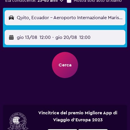
Età conducente:
25-65 anni
Mostra solo auto di Alamo
Quito, Ecuador - Aeroporto Internazionale Mariscal Sucre (UIO)
gio 13/08
12:00
-
gio 20/08
12:00
Cerca
Vincitrice del premio Migliore App di
Viaggio d'Europa 2023