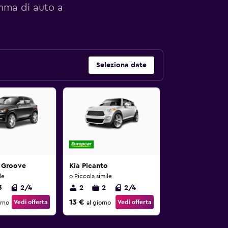
amma di auto a
Seleziona date
 Groove
Kia Picanto
le
o Piccola simile
3
2/4
2
2
2/4
13 €
Vedi offerta
Vedi offerta
orno
al giorno