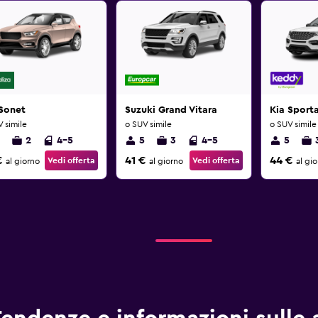
Sonet
Suzuki Grand Vitara
Kia Sport
 simile
o SUV simile
o SUV simile
2
4-5
5
3
4-5
5
€
41 €
44 €
Vedi offerta
Vedi offerta
al giorno
al giorno
al gi