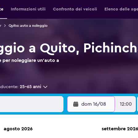
te
Informazioni utili
Confronto dei veicoli
Elenco delle ag
r
Quito: auto a noleggio
ggio a Quito, Pichinc
 per noleggiare un'auto a
nducente:
25-65 anni
dom 16/08
12:00
agosto 2026
settembre 202