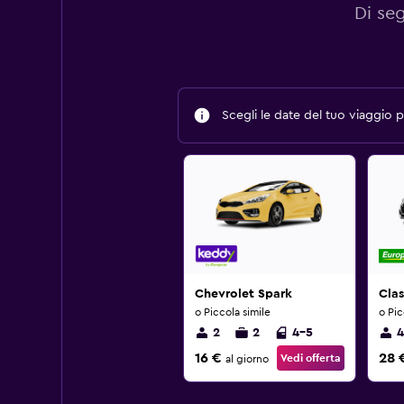
Di se
Scegli le date del tuo viaggio pe
Chevrolet Spark
Cla
o Piccola simile
o Pic
2
2
4-5
4
16 €
28 
Vedi offerta
al giorno