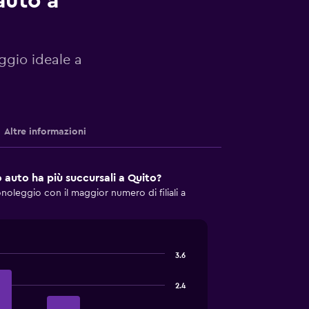
auto a
eggio ideale a
Altre informazioni
 auto ha più succursali a Quito?
noleggio con il maggior numero di filiali a
3.6
2.4