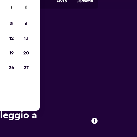
s
d
5
6
io
12
13
19
20
26
27
oleggio a