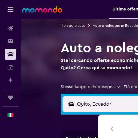
Ultime offer
Noleggio auto
Auto a noleggio in Ecuado
Voli
Soggiorni
Auto a nole
Noleggio auto
Stai cercando offerte economiche
Pacchetti vacanze
Quito? Cerca qui su momondo!
Fai piani con l'AI
Stesso luogo di riconsegna
Età co
Trips
Italiano