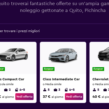
guito troverai fantastiche offerte su un'ampia g
noleggio gettonate a Quito, Pichincha
r trovare i prezzi migliori
ss Compact Car
Class Intermediate Car
Chevrolet
cola simile
o Media simile
o Media simi
2
4-5
5
3
4-5
5
€
37 €
40 €
Vedi offerta
Vedi offerta
al giorno
al giorno
al gi