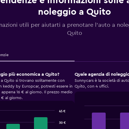
endenze e informazioni sulle 
noleggio a Quito
mazioni utili per aiutarti a prenotare l'auto a nol
Quito
nzie
eggio più economica a Quito?
Quale agenzia di noleggio
a Quito si trovano solitamente con
Sunnycars è la società di auto
keddy by Europcar, potresti essere in
Quito, con 4 uffici.
 appena 16 € al giorno. Il prezzo medio
 € al giorno.
45 €
Bar
Chart
graphic.
chart
with
30 €
4