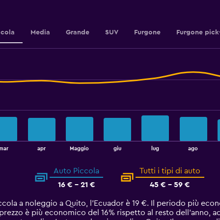
3.6.
ccola
Media
Grande
SUV
Furgone
Furgone pick
mar
apr
Maggio
giu
lug
ago
Auto Piccola
Tutti i tipi di auto
16 € - 21 €
45 € - 59 €
ccola a noleggio a Quito, l'Ecuador è 19 €. Il periodo più ec
 prezzo è più economico del 16% rispetto al resto dell'anno, a