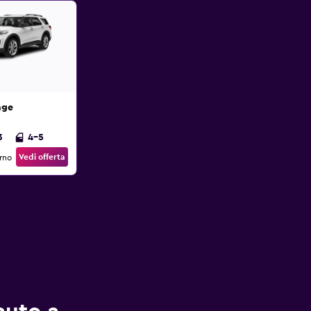
age
3
4-5
Vedi offerta
orno