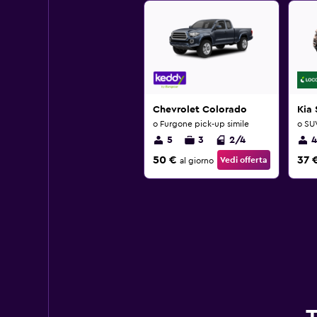
Chevrolet Colorado
Kia 
o Furgone pick-up simile
o SUV
5
3
2/4
4
50 €
37 
Vedi offerta
al giorno