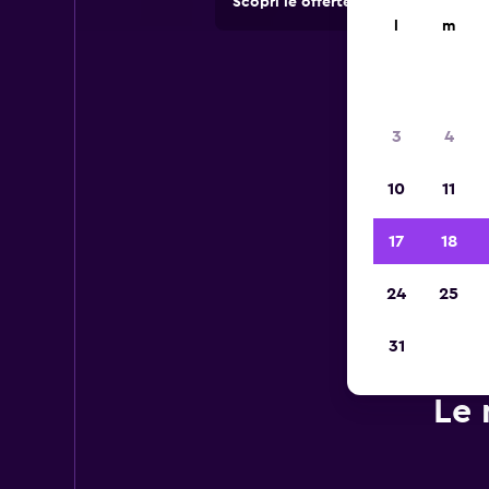
Scopri le offerte di agenzie di no
l
m
3
4
10
11
17
18
24
25
31
Le 