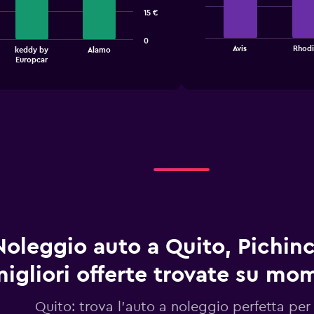
bars.
15 €
The
0
chart
End
Avis
Rhod
keddy by
Alamo
of
has
Europcar
interactive
1
chart
X
axis
displaying
categories.
Range:
4
categories.
The
chart
has
1
Y
Noleggio auto a Quito, Pichinc
axis
displaying
igliori offerte trovate su m
values.
Range:
0
Quito: trova l'auto a noleggio perfetta per
to