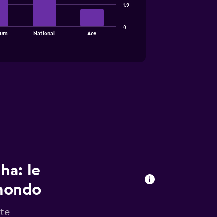
1.2
0
ium
National
Ace
ha: le
omondo
 te