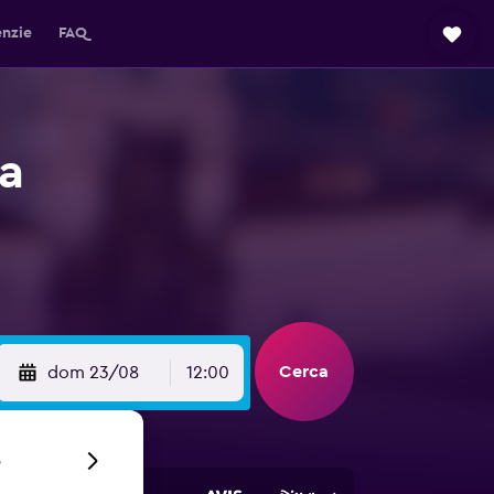
enzie
FAQ
ha
Cerca
dom 23/08
12:00
6