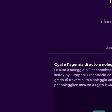
T
Infor
Age
Qual è l'agenzia di auto a nol
Le auto a noleggio più economiche 
keddy by Europcar. Prenotando con 
grado di trovare auto a noleggio ad
per noleggiare un'auto a Quito è 34
Bar
Chart
graphic.
chart
with