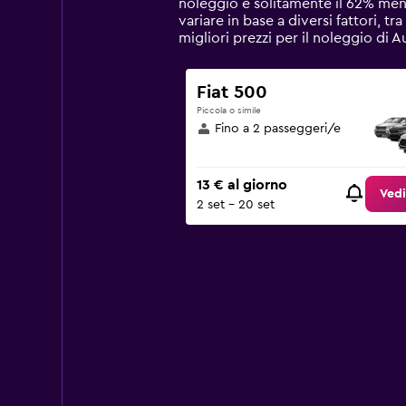
noleggio è solitamente il 62% men
chart
variare in base a diversi fattori, tr
has
migliori prezzi per il noleggio di
1
Y
axis
Fiat 500
displaying
Piccola o simile
values.
Fino a 2 passeggeri/e
Range:
0
to
13 € al giorno
75.
Vedi
2 set - 20 set