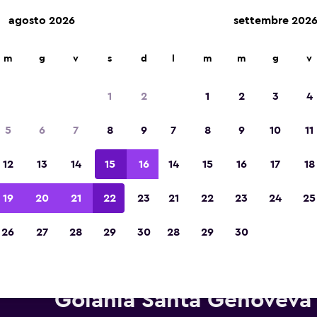
agosto 2026
settembre 202
m
g
v
s
d
l
m
m
g
v
Vincitrice del premio Migliore App di Viagg
d'Europa 2023
1
2
1
2
3
4
5
6
7
8
9
7
8
9
10
11
12
13
14
15
16
14
15
16
17
18
19
20
21
22
23
21
22
23
24
25
26
27
28
29
30
28
29
30
tonoleggi Alamo in zona Aero
Goiânia Santa Genoveva