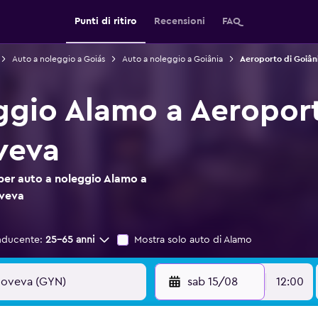
Punti di ritiro
Recensioni
FAQ
Auto a noleggio a Goiás
Auto a noleggio a Goiânia
Aeroporto di Goiân
ggio Alamo a Aeroport
veva
 per auto a noleggio Alamo a
oveva
nducente:
25-65 anni
Mostra solo auto di Alamo
sab 15/08
12:00