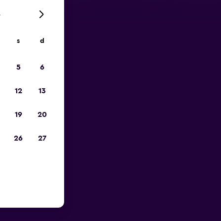
6
s
d
io
5
6
12
13
19
20
26
27
porto di