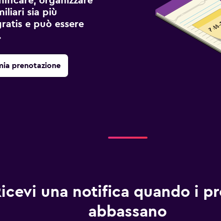
ificare, organizzare
liari sia più
gratis e può essere
.
mia prenotazione
icevi una notifica quando i pre
abbassano