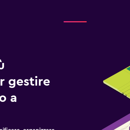
ù
r gestire
io a