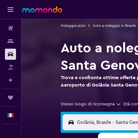
Noleggio auto
Auto a noleggio in Brasile
Voli
Soggiorni
Auto a nole
Noleggio auto
Santa Geno
Pacchetti vacanze
Trova e confronta ottime offerte
Fai piani con l'AI
Aeroporto di Goiânia Santa Gen
Trips
Stesso luogo di riconsegna
Età co
Italiano