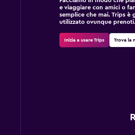
Facciamo in modo che pian
e viaggiare con amici o fami
semplice che mai. Trips è 
utilizzato ovunque prenoti
Inizia a usare Trips
Trova la 
R