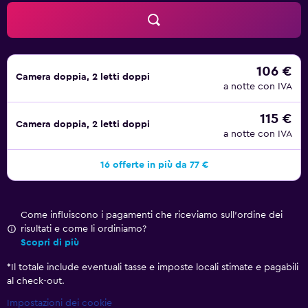
vengono eseguite servizio di pulizie su richiesta; inoltre, è
possibile richiedere asciugacapelli. Le attività ricreative
elencate di seguito sono disponibili in loco o nelle
vicinanze. È possibile che siano a pagamento.
106 €
Camera doppia, 2 letti doppi
a notte con IVA
115 €
Camera doppia, 2 letti doppi
a notte con IVA
16 offerte in più da 77 €
Come influiscono i pagamenti che riceviamo sull'ordine dei
risultati e come li ordiniamo?
Scopri di più
*
Il totale include eventuali tasse e imposte locali stimate e pagabili
al check-out.
Impostazioni dei cookie