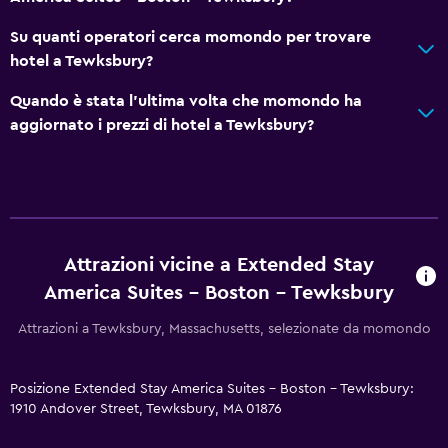
Moquette
Su quanti operatori cerca momondo per trovare
hotel a Tewksbury?
Parcheggio e trasporti
Quando è stata l'ultima volta che momondo ha
Parcheggio gratuito
aggiornato i prezzi di hotel a Tewksbury?
Parcheggio privato
Stanza da letto
Guardaroba o armadio
Attrazioni vicine a Extended Stay
Sveglia
America Suites - Boston - Tewksbury
Salute e sicurezza
Attrazioni a Tewksbury, Massachusetts, selezionate da momondo
Cassaforte
Kit di pronto soccorso
Posizione Extended Stay America Suites - Boston - Tewksbury:
1910 Andover Street, Tewksbury, MA 01876
Spazio di lavoro