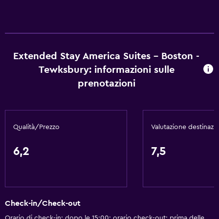
Area pranzo
Cucina
Di base
Extended Stay America Suites - Boston -
Tewksbury: informazioni sulle
Wi-Fi gratis
prenotazioni
Wi-Fi disponibile ovunque
Internet
Aria condizionata
Qualità/Prezzo
Valutazione destinazi
Set di cortesia gratuito
Riscaldamento
6,2
7,5
Bagno
Vasca
Check-in/Check-out
Asciugacapelli
Orario di check-in: dopo le 15:00; orario check-out: prima delle