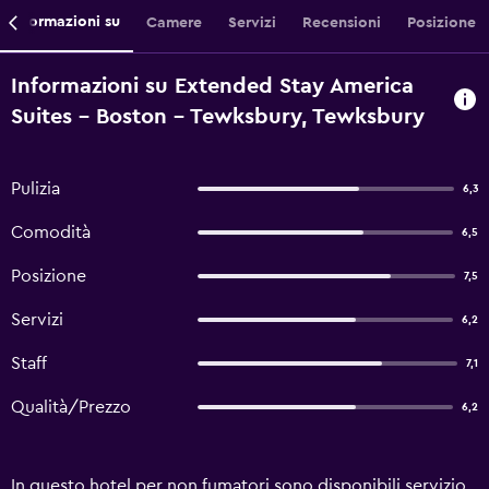
Informazioni su
Camere
Servizi
Recensioni
Posizione
Informazioni su Extended Stay America
Suites - Boston - Tewksbury, Tewksbury
Pulizia
6,3
Comodità
6,5
Posizione
7,5
Servizi
6,2
Staff
7,1
Qualità/Prezzo
6,2
In questo hotel per non fumatori sono disponibili servizio