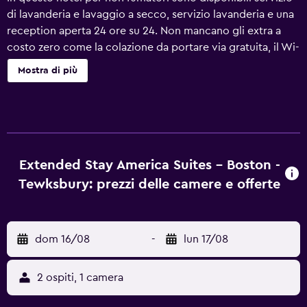
di lavanderia e lavaggio a secco, servizio lavanderia e una
reception aperta 24 ore su 24. Non mancano gli extra a
costo zero come la colazione da portare via gratuita, il Wi-
Fi gratuito nelle aree comuni e un parcheggio gratuito.
Mostra di più
Altri servizi includono servizio auto o limousine, una
cassetta di sicurezza presso la reception e distributore
automatico. Il servizio di pulizie è disponibile su richiesta.
Extended Stay America Suites Boston Tewksbury offre 92
sistemazioni con aria condizionata, accessori per la
preparazione di caffè/tè e ferri/assi da stiro. La TV a
Extended Stay America Suites - Boston -
schermo piatto con canali premium via cavo. Cucina con
Tewksbury: prezzi delle camere e offerte
frigorifero, piano cottura, microonde e
pentole/stoviglie/utensili. I bagni sono dotati di
combinazione doccia/vasca e set di cortesia gratuiti.
dom 16/08
-
lun 17/08
Questo hotel di Tewksbury offre accesso wireless a
Internet gratuito. Le dotazioni business comprendono
scrivania e telefono; chiamate urbane gratuite
2 ospiti, 1 camera
(potrebbero essere previste restrizioni). Le pulizie