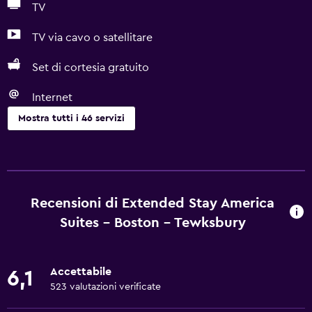
TV
TV via cavo o satellitare
Set di cortesia gratuito
Internet
Mostra tutti i 46 servizi
Cucina
Utensili da cucina
Piano cottura
Recensioni di Extended Stay America
Bollitore per tè/caffè
Suites - Boston - Tewksbury
Tostapane
Frigorifero
Accettabile
6,1
Macchina del caffè
523 valutazioni verificate
Forno a microonde