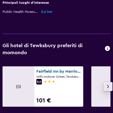
Principali luoghi d'interesse
Scrivania
Public Health Museum
3,6 km
Cose da fare
Snowboard
Servizi e comodità
Gli hotel di Tewksbury preferiti di
Reception 24h/24
momondo
Fairfield Inn by Marriott Boston Tewksbury/Andover
1695 Andover Street, Tewksbury, MA
3 stelle
8,0
101 €