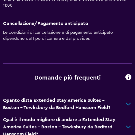
Toilette
11:00
Doccia
Bagno privato
Cancellazione/Pagamento anticipato
Le condizioni di cancellazione e di pagamento anticipato
Media e intrattenimento
dipendono dal tipo di camera e dal provider.
Radio
TV via cavo o satellitare
TV a schermo piatto
TV
Domande più frequenti
Accessibilità
Quanto dista Extended Stay America Suites -
Non fumatori
Boston - Tewksbury da Bedford Hanscom Field?
Animali ammessi su richiesta. Potrebbero applicarsi
Qual è il modo migliore di andare a Extended Stay
supplementi.
America Suites - Boston - Tewksbury da Bedford
Maggiore accessibilità
Hanscom Field?