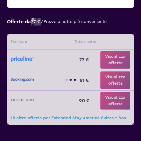
Offerte da
77 €
/
Prezzo a notte più conveniente
Fornitore
Totale notte
Visualizza
77 €
offerta
Visualizza
81 €
offerta
Visualizza
90 €
offerta
18 altre offerte per Extended Stay America Suites - Boston - Tewksbury