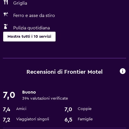
Griglia
Ferro e asse da stiro
Pulizia quotidiana
Mostra tutti i 10 servizi
Servizi e comodità
Servizio in camera
Check-out veloce
Recensioni di Frontier Motel
Reception 24h/24
Buono
7,0
Lavanderia
394 valutazioni verificate
Lavanderia
7,4
7,0
Amici
Coppie
Ferro e asse da stiro
7,2
6,5
Viaggiatori singoli
Famiglie
Di base