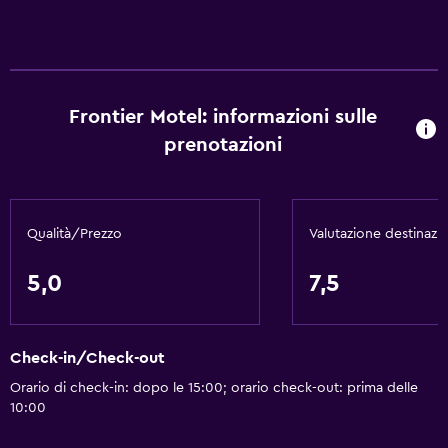
Aria condizionata
Set di cortesia gratuito
Frontier Motel: informazioni sulle
Media e intrattenimento
prenotazioni
TV a schermo piatto
Esterno
Qualità/Prezzo
Valutazione destinazi
Griglia
5,0
7,5
Salute e sicurezza
Pulizia quotidiana
Check-in/Check-out
Orario di check-in: dopo le 15:00; orario check-out: prima delle
10:00