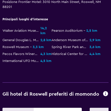
Posizione Frontier Motel: 3010 North Main Street, Roswell, NM
88201
Principali luoghi d'interesse
14,2
Walker Aviation Museum
Pearson Auditorium
2,5 km
km
General Douglas L. McBride Military Museum
2,8 km
Anderson Museum of Contemporary Art
2,9 km
Roswell Museum
3,3 km
Spring River Park and Zoo
3,6 km
Pecos Flavors Winery
4,3 km
Historical Center for Southeast New Mexico
4,4 km
International UFO Museum
4,5 km
Gli hotel di Roswell preferiti di momondo