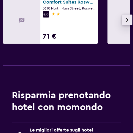
Comfort Suites Roswell North
3610 North Main Street, Roswell, NM
2 stelle
8,0
71 €
Risparmia prenotando
hotel con momondo
Le migliori offerte sugli hotel