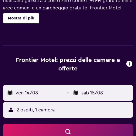
mancano gli extra a costo zero come il Wi-Fi gratuito nelle
aree comuni e un parcheggio gratuito. Frontier Motel
offre 44 sistemazioni con aria condizionata, ferri/assi da
Mostra di più
stiro e set di cortesia gratuiti. Sono disponibili frigorifero e
microonde. I bagni comprendono combinazione
doccia/vasca con soffione a pioggia. Durante il tuo
soggiorno puoi navigare su Internet utilizzando la
connessione wireless gratuita. La TV a schermo piatto da
40 pollici con canali premium via satellite. Le pulizie
Frontier Motel: prezzi delle camere e
vengono eseguite tutti i giorni.
offerte
ven 14/08
-
sab 15/08
2 ospiti, 1 camera