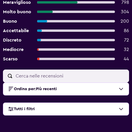
Meraviglioso
798
Molto buono
304
Buono
200
Accettabile
86
Discreto
72
Mediocre
32
Scarso
44
Ordina per
:
Più recenti
Tutti i filtri