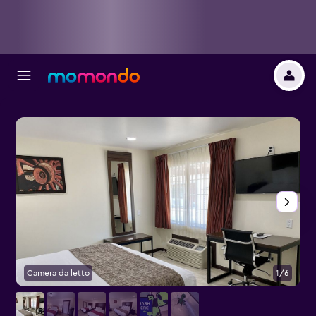
Camera da letto
1/6
C