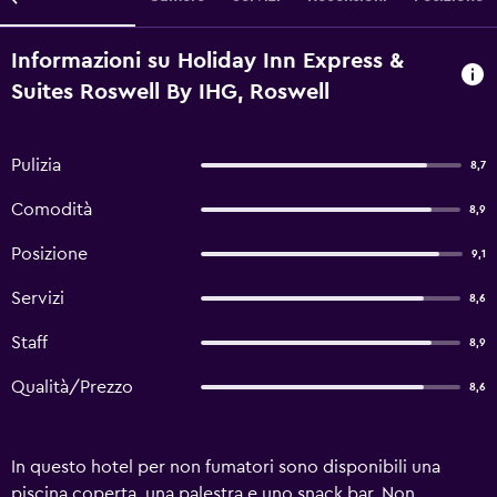
Informazioni su Holiday Inn Express &
Suites Roswell By IHG, Roswell
Pulizia
8,7
Comodità
8,9
Posizione
9,1
Servizi
8,6
Staff
8,9
Qualità/Prezzo
8,6
In questo hotel per non fumatori sono disponibili una
piscina coperta, una palestra e uno snack bar. Non