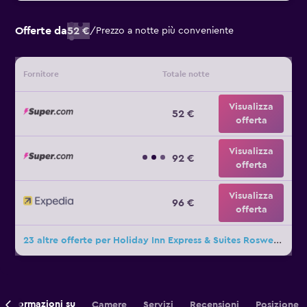
Offerte da
52 €
/
Prezzo a notte più conveniente
Fornitore
Totale notte
Visualizza
52 €
offerta
Visualizza
92 €
offerta
Visualizza
96 €
offerta
23 altre offerte per Holiday Inn Express & Suites Roswell By IHG
Informazioni su
Camere
Servizi
Recensioni
Posizione