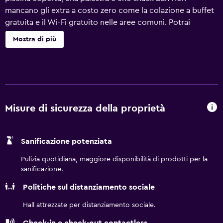
mancano gli extra a costo zero come la colazione a buffet
gratuita e il Wi-Fi gratuito nelle aree comuni. Potrai
contare anche su un parcheggio gratuito e una navetta
Mostra di più
gratuita da e per l'aeroporto. Altri servizi includono un
business center aperto 24 ore su 24, un business center e
una sala per riunioni. Holiday Inn Express & Suites Roswell
by IHG offre 80 sistemazioni con aria condizionata. La TV a
schermo piatto con canali via cavo. I bagni comprendono
vasca o doccia con doccia idromassaggio. Questo hotel
Misure di sicurezza della proprietà
di Roswell offre accesso wireless a Internet gratuito. Sono
disponibili scrivania e telefono. Le pulizie vengono
Sanificazione potenziata
eseguite tutti i giorni. I servizi ricreativi di un hotel
includono una piscina coperta e una palestra.
Pulizia quotidiana, maggiore disponibilità di prodotti per la
sanificazione.
Politiche sul distanziamento sociale
Hall attrezzate per distanziamento sociale.