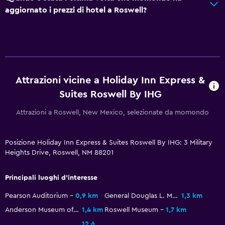
Piscina e spa
aggiornato i prezzi di hotel a Roswell?
Vasca idromassaggio
Piscina coperta
Sauna
Asciugamani da piscina
Attrazioni vicine a Holiday Inn Express &
Suites Roswell By IHG
Ristoranti
Attrazioni a Roswell, New Mexico, selezionate da momondo
Forno a microonde
Snack bar
Posizione Holiday Inn Express & Suites Roswell By IHG: 3 Military
Frigorifero
Heights Drive, Roswell, NM 88201
Il cibo può essere consegnato presso l'alloggio dell'ospite
Principali luoghi d'interesse
Parcheggio e trasporti
Pearson Auditorium
0,9 km
General Douglas L. McBride Military Museum
1,3 km
Servizio navetta (gratuito)
Anderson Museum of Contemporary Art
1,4 km
Roswell Museum
1,7 km
Navetta aeroporto
12,6