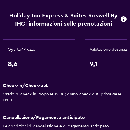
Non fumatori
Cuscino non di piume
Holiday Inn Express & Suites Roswell By
IHG: informazioni sulle prenotazioni
WC con maniglioni di sostegno
Area fumatori
Di base
Qualità/Prezzo
Valutazione destinazi
Internet
8,6
9,1
WiFi
Lenzuola
Check-in/Check-out
Asciugamani
Orario di check-in: dopo le 15:00; orario check-out: prima delle
Estintore
11:00
Set di cortesia gratuito
Allarme antincendio
Cancellazione/Pagamento anticipato
Riscaldamento
Le condizioni di cancellazione e di pagamento anticipato