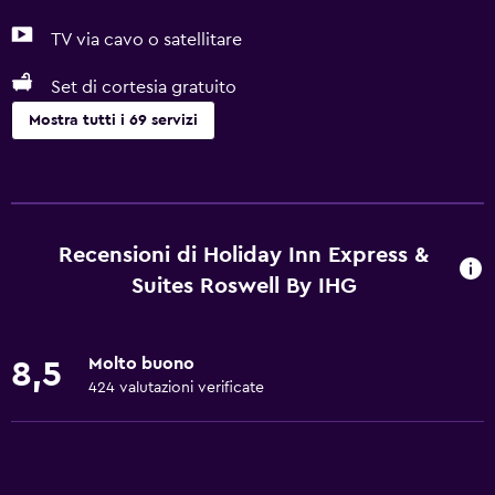
TV via cavo o satellitare
Set di cortesia gratuito
Mostra tutti i 69 servizi
Accessibilità
Animali ammessi su richiesta. Potrebbero applicarsi
supplementi.
Recensioni di Holiday Inn Express &
Maggiore accessibilità
Suites Roswell By IHG
Doccia con accesso per sedie a rotelle
Ascensore
Molto buono
8,5
Sedia per doccia
424 valutazioni verificate
Accessibile in ascensore
Parcheggio accessibile
Vasca da bagno per disabili