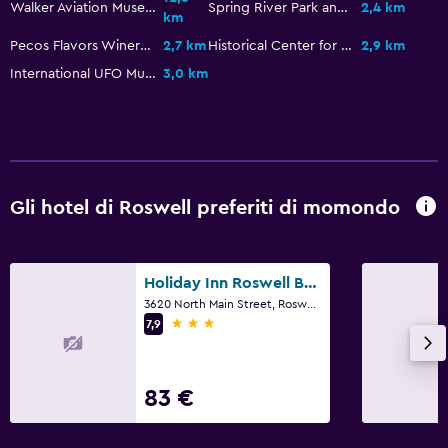
Walker Aviation Museum
Spring River Park and Zoo
2,4 km
km
Parcheggio gratuito
Pecos Flavors Winery
2,7 km
Historical Center for Southeast New Mexico
2,9 km
International UFO Museum
3,0 km
Media e intrattenimento
TV a schermo piatto
TV via cavo o satellitare
TV
Gli hotel di Roswell preferiti di momondo
Lavanderia
Lavanderia
Holiday Inn Roswell By IHG
Servizio lavanderia
3620 North Main Street, Roswell, NM
3 stelle
7,9
Ferro e asse da stiro
Stanza da letto
83 €
Cuscino di piume