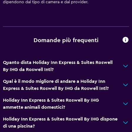
dipendono dal tipo di camera e dal provider.
Aria condizionata
Bidoni dei rifiuti
Bagno
WC accessibile
Domande più frequenti
Doccia
WC rialzato
Quanto dista Holiday Inn Express & Suites Roswell
Asciugacapelli
By IHG da Roswell Intl?
Toilette
Qual è il modo migliore di andare a Holiday Inn
Carta igienica
Express & Suites Roswell By IHG da Roswell Intl?
Bagno privato
Holiday Inn Express & Suites Roswell By IHG
Doccia a filo pavimento
ammette animali domestici?
Holiday Inn Express & Suites Roswell By IHG dispone
Salute e sicurezza
di una piscina?
Pulizia quotidiana