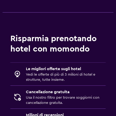
Divano-letto
Guardaroba o armadio
Generale
Telefono
Risparmia prenotando
Moquette
hotel con momondo
Deposito disponibile
Spazio di lavoro
Le migliori offerte sugli hotel
Fax/fotocopie
Vedi le offerte di più di 3 milioni di hotel e
Scrivania
strutture, tutte insieme.
Cancellazione gratuita
Esterno
Usa il nostro filtro per trovare soggiorni con
Sedie a sdraio
cancellazione gratuita.
Milioni di recensioni