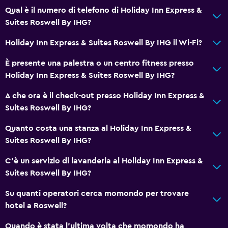
Qual è il numero di telefono di Holiday Inn Express &
Kit di pronto soccorso
Suites Roswell By IHG?
Videosorveglianza nelle aree comuni
Holiday Inn Express & Suites Roswell By IHG il Wi-Fi?
Videosorveglianza all'esterno della struttura
Rilevatore monossido di carbonio
È presente una palestra o un centro fitness presso
Holiday Inn Express & Suites Roswell By IHG?
Cassaforte
A che ora è il check-out presso Holiday Inn Express &
Servizi e comodità
Suites Roswell By IHG?
Centro business
Quanto costa una stanza al Holiday Inn Express &
Servizio sveglia
Suites Roswell By IHG?
Cassetta di sicurezza
C'è un servizio di lavanderia al Holiday Inn Express &
Strutture per riunioni/ricevimenti
Suites Roswell By IHG?
Check-out veloce
Su quanti operatori cerca momondo per trovare
Reception 24h/24
hotel a Roswell?
Quando è stata l'ultima volta che momondo ha