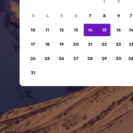
1
2
3
4
5
6
7
8
9
7
10
11
12
13
14
15
16
1
17
18
19
20
21
22
23
2
24
25
26
27
28
29
30
2
31