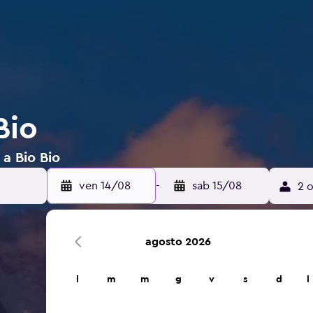
Bio
 a Bio Bio
ven 14/08
-
sab 15/08
2 o
agosto 2026
l
m
m
g
v
s
d
l