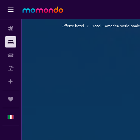
Offerte hotel
Hotel - America meridionale
Voli
Soggiorni
Noleggio auto
Pacchetti vacanze
Fai piani con l'AI
Trips
Italiano