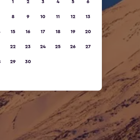
1
2
3
4
5
6
8
9
10
11
12
13
4
15
16
17
18
19
20
1
22
23
24
25
26
27
8
29
30