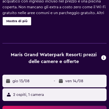
acquatico con ingresso incluso nel prezzo e una piscina
coperta. Non mancano gli extra a costo zero come il Wi-Fi
gratuito nelle aree comuni e un parcheggio gratuito. Altri
servizi includono una piscina all'aperto, 2 bar/lounge e
Mostra di più
una palestra. Maris Grand Waterpark Resort offre 106
sistemazioni con aria condizionata, accessori per la
preparazione di caffè/tè e asciugacapelli. Le camere sono
dotate di la TV a schermo piatto. I bagni sono dotati di
doccia e set di cortesia gratuiti. Questo hotel di Paralimni
offre accesso wireless a Internet gratuito. Le pulizie
Maris Grand Waterpark Resort: prezzi
vengono eseguite tutti i giorni; inoltre, è possibile
delle camere e offerte
richiedere ferro/asse da stiro. Sono presenti una piscina
coperta, una piscina all'aperto e una piscina per bambini. I
servizi ricreativi comprendono anche un parco acquatico
gio 13/08
-
ven 14/08
con ingresso incluso nel prezzo e una palestra. Le attività
ricreative elencate di seguito sono disponibili in loco o
nelle vicinanze. È possibile che siano a pagamento.
2 ospiti, 1 camera