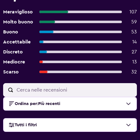
Meraviglioso
107
Molto buono
59
Buono
53
Accettabile
14
Discreto
27
Mediocre
13
Scarso
32
Ordina per
:
Più recenti
Tutti i filtri