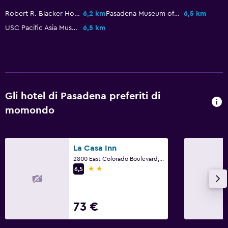
Robert R. Blacker House
6,2 km
Pasadena Museum of California Art
6,5 km
USC Pacific Asia Museum
6,5 km
Gli hotel di Pasadena preferiti di
momondo
La Casa Inn
2800 East Colorado Boulevard, Pasadena, CA
2 stelle
6,5
73 €