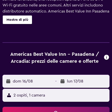
Wi-Fi gratuito nelle aree comuni. Altri servizi includono
distributore automatico. Americas Best Value Inn Pasadena
Arcadia offre 36 sistemazioni con aria condizionata,
Mostra di più
accessibili da corridoi esterni e con asciugacapelli e set di
cortesia gratuiti. I letti hanno materassi a doppio strato. I
televisori trasmettono canali premium via satellite. I bagni
sono dotati di vasca o doccia. Questo hotel di Pasadena
offre accesso wireless a Internet gratuito. Le dotazioni
business comprendono telefono con chiamate urbane
Americas Best Value Inn - Pasadena /
gratuite (potrebbero essere previste restrizioni). Le pulizie
Arcadia: prezzi delle camere e offerte
vengono eseguite tutti i giorni.
dom 16/08
-
lun 17/08
2 ospiti, 1 camera