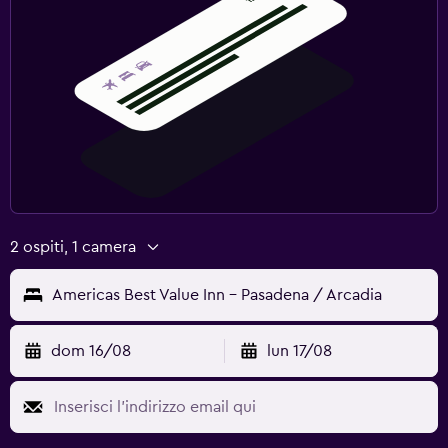
2 ospiti, 1 camera
Americas Best Value Inn - Pasadena / Arcadia
dom 16/08
lun 17/08