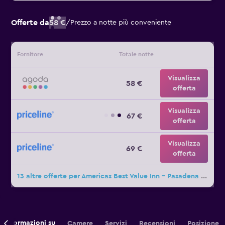
Offerte da
58 €
/
Prezzo a notte più conveniente
Fornitore
Totale notte
Visualizza
58 €
offerta
Visualizza
67 €
offerta
Visualizza
69 €
offerta
13 altre offerte per Americas Best Value Inn - Pasadena / Arcadia
Informazioni su
Camere
Servizi
Recensioni
Posizione