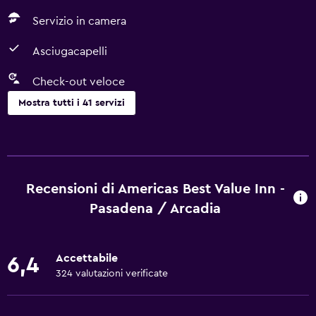
Servizio in camera
Asciugacapelli
Check-out veloce
Mostra tutti i 41 servizi
Di base
Wi-Fi gratis
Wi-Fi disponibile ovunque
Recensioni di Americas Best Value Inn -
Internet
Pasadena / Arcadia
Asciugamani
Ventilatore
Accettabile
6,4
Aria condizionata
324 valutazioni verificate
Set di cortesia gratuito