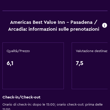
Riscaldamento
Bidoni dei rifiuti
Generale
Americas Best Value Inn - Pasadena /
Arcadia: informazioni sulle prenotazioni
Camere per famiglie
Telefono
Moquette
Qualità/Prezzo
Valutazione destinazi
Salottino
Divano-letto
6,1
7,5
Deposito disponibile
Bagno
Vasca
Check-in/Check-out
Asciugacapelli
Orario di check-in: dopo le 15:00; orario check-out: prima delle
Toilette
11:00