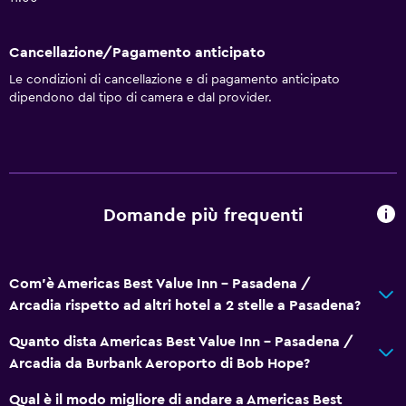
Carta igienica
Bagno privato
Cancellazione/Pagamento anticipato
Le condizioni di cancellazione e di pagamento anticipato
Ristoranti
dipendono dal tipo di camera e dal provider.
Frigorifero
Distributore di bevande
Distributore di snack
Forno a microonde
Domande più frequenti
Media e intrattenimento
Com'è Americas Best Value Inn - Pasadena /
TV via cavo o satellitare
Arcadia rispetto ad altri hotel a 2 stelle a Pasadena?
TV a schermo piatto
Quanto dista Americas Best Value Inn - Pasadena /
TV
Arcadia da Burbank Aeroporto di Bob Hope?
Accessibilità
Qual è il modo migliore di andare a Americas Best