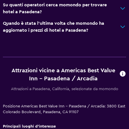
Stanza da letto
Su quanti operatori cerca momondo per trovare
Guardaroba o armadio
hotel a Pasadena?
Sveglia
Quando è stata l'ultima volta che momondo ha
aggiornato i prezzi di hotel a Pasadena?
Parcheggio e trasporti
Parcheggio gratuito
Spazio di lavoro
Scrivania
Attrazioni vicine a Americas Best Value
Inn - Pasadena / Arcadia
Salute e sicurezza
Attrazioni a Pasadena, California, selezionate da momondo
Pulizia quotidiana
Posizione Americas Best Value Inn - Pasadena / Arcadia: 3800 East
Colorado Boulevard, Pasadena, CA 91107
Principali luoghi d'interesse