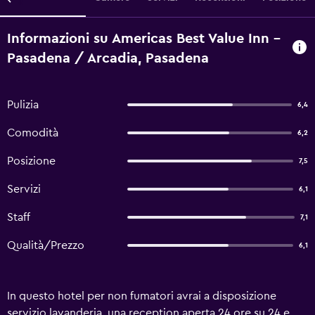
Informazioni su Americas Best Value Inn -
Pasadena / Arcadia, Pasadena
Pulizia
6,4
Comodità
6,2
Posizione
7,5
Servizi
6,1
Staff
7,1
Qualità/Prezzo
6,1
In questo hotel per non fumatori avrai a disposizione
servizio lavanderia, una reception aperta 24 ore su 24 e