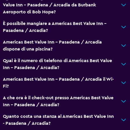
Value Inn - Pasadena / Arcadia da Burbank
Non fumatori
Aeroporto di Bob Hope?
Intera unità al pianterreno
È possibile mangiare a Americas Best Value Inn -
Intera unità accessibile ai disabili
Pasadena / Arcadia?
Lavanderia
Americas Best Value Inn - Pasadena / Arcadia
dispone di una piscina?
Lavanderia
Ferro e asse da stiro
Qual è il numero di telefono di Americas Best Value
Inn - Pasadena / Arcadia?
Lavatrice
Americas Best Value Inn - Pasadena / Arcadia il Wi-
Servizi e comodità
Fi?
Check-out veloce
A che ora è il check-out presso Americas Best Value
Servizio in camera
Inn - Pasadena / Arcadia?
Reception 24h/24
Quanto costa una stanza al Americas Best Value Inn
- Pasadena / Arcadia?