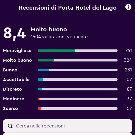
Recensioni di Porta Hotel del Lago
8,4
Molto buono
1604 valutazioni verificate
Meraviglioso
761
Molto buono
324
Buono
231
Accettabile
107
Discreto
87
Mediocre
37
Scarso
57