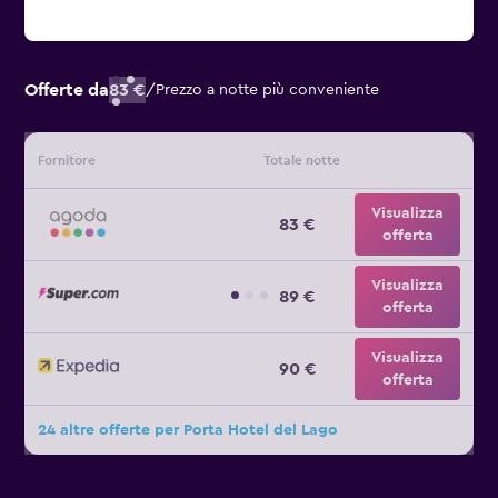
Offerte da
83 €
/
Prezzo a notte più conveniente
Fornitore
Totale notte
Visualizza
83 €
offerta
Visualizza
89 €
offerta
Visualizza
90 €
offerta
24 altre offerte per Porta Hotel del Lago