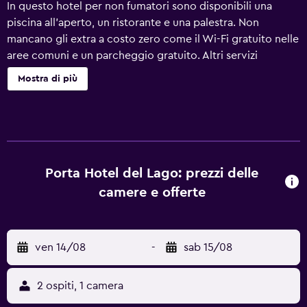
In questo hotel per non fumatori sono disponibili una
piscina all'aperto, un ristorante e una palestra. Non
mancano gli extra a costo zero come il Wi-Fi gratuito nelle
aree comuni e un parcheggio gratuito. Altri servizi
includono un bar/lounge, un bar a bordo piscina e uno
Mostra di più
snack bar. Porta Hotel del Lago offre 100 sistemazioni con
accessori per la preparazione di caffè/tè e asciugacapelli.
Tutte le camere sono dotate di balcone. I letti sono
preparati con biancheria da letto di alta qualità. TV via
cavo con canali Premium. I bagni sono dotati di doccia e
set di cortesia gratuiti. Sono disponibili scrivania e
Porta Hotel del Lago: prezzi delle
telefono. Le camere sono provviste di ventilatori e tende
camere e offerte
oscuranti. Couverture serale e pulizie tutti i giorni. Su
richiesta è disponibile inoltre: ferro/asse da stiro. Tutte le
camere sono state ristrutturate nel mese di ottobre 2025.
ven 14/08
-
sab 15/08
Sono presenti una piscina all'aperto, una piscina per
bambini e una vasca idromassaggio. I servizi ricreativi
comprendono anche una sauna e una palestra. Le attività
2 ospiti, 1 camera
ricreative elencate di seguito sono disponibili in loco o