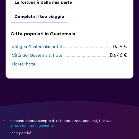
La fortuna è dalla mia parte
Completa il tuo viaggio
Città popolari in Guatemala
Da 9 €
Antigua Guatemala: hotel
Da 46 €
Città del Guatemala: hotel
Flores: hotel
momondo cerca sempre di ottenere prezzi accurati, tuttavia,
*
i prezzi non sono garantiti
.
Ecco perché: