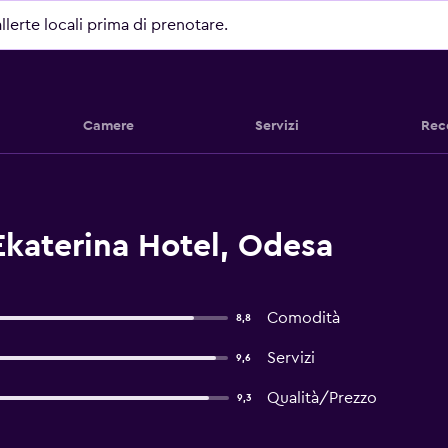
allerte locali prima di prenotare.
Camere
Servizi
Rec
Ekaterina Hotel, Odesa
Comodità
8,8
Servizi
9,6
Qualità/Prezzo
9,3