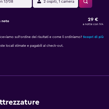
un 17/08
2 ospiti, 1 camera
29 €
n noto
a notte con IVA
eviamo sull'ordine dei risultati e come li ordiniamo?
Scopri di più
ste locali stimate e pagabili al check-out.
attrezzature