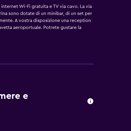
internet Wi-Fi gratuita e TV via cavo. La via
erina sono dotate di un minibar, di un set per
tamente. A vostra disposizione una reception
 navetta aeroportuale. Potrete gustare la
'Odessa Opera and Ballet Theatre e dal Teatro
amere e