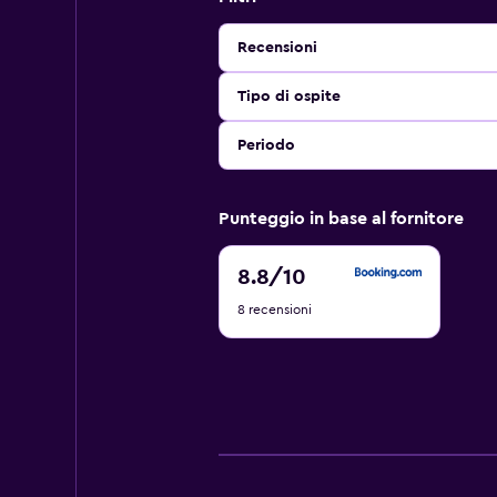
Recensioni
Tipo di ospite
Periodo
Punteggio in base al fornitore
8.8
8.8
/10
di
8 recensioni
10