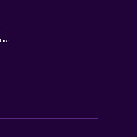
o
tare