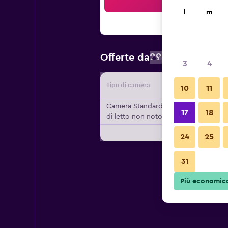
Cer
l
m
29 €
Offerte da
/
Prezzo a nott
3
4
Tipo di camera
Fornitor
10
11
Camera Standard, Tipo
17
18
di letto non noto
24
25
31
Più economic