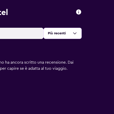
tel
Ordina per
:
Più recenti
uno ha ancora scritto una recensione. Dai
 per capire se è adatta al tuo viaggio.