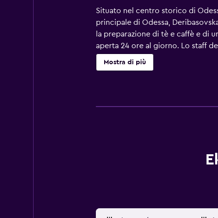
Situato nel centro storico di Odess
principale di Odessa, Deribasovskaya
la preparazione di tè e caffè e di
aperta 24 ore al giorno. Lo staff de
colazione nell'intimità della vostr
Mostra di più
Filarmonico di Odessa.
E