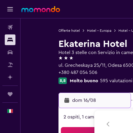
Voli
Offerte hotel
Hotel - Europa
Hotel - 
Soggiorni
Ekaterina Hotel
Noleggio auto
Hotel 3 stelle con Servizio in came
3 stelle
Pacchetti vacanze
ul. Grecheskaya 25/11, Odesa 650
+380 487 054 506
Fai piani con l'AI
Molto buono
595 valutazioni
8,8
Trips
dom 16/08
-
Italiano
2 ospiti, 1 camera