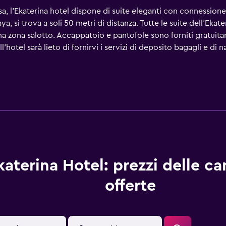
a, l'Ekaterina hotel dispone di suite eleganti con connessione 
, si trova a soli 50 metri di distanza. Tutte le suite dell'Ekat
 una zona salotto. Accappatoio e pantofole sono forniti gratui
ll'hotel sarà lieto di fornirvi i servizi di deposito bagagli e di
a camera. L'Ekaterina Hotel dista meno di 5 minuti a piedi dall
katerina Hotel: prezzi delle c
offerte