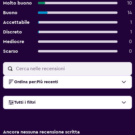
Molto buono
10
Buono
14
Accettabile
1
Discreto
1
Mediocre
0
Scarso
0
Ordina per
:
Più recenti
Tutti i filtri
Ancora nessuna recensione scritta