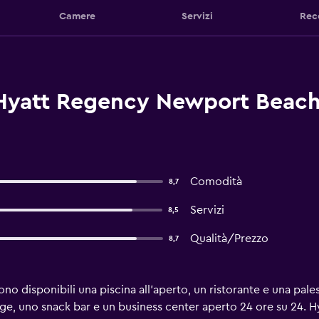
Camere
Servizi
Rec
 Hyatt Regency Newport Beac
Comodità
8,7
Servizi
8,5
Qualità/Prezzo
8,7
no disponibili una piscina all'aperto, un ristorante e una palest
unge, uno snack bar e un business center aperto 24 ore su 24