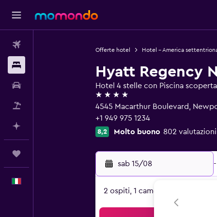
Voli
Offerte hotel
Hotel - America settentrion
Soggiorni
Hyatt Regency 
Noleggio auto
Hotel 4 stelle con Piscina scoperta
4 stelle
Pacchetti vacanze
4545 Macarthur Boulevard, Newpo
+1 949 975 1234
Fai piani con l'AI
Molto buono
802 valutazioni
8,2
Trips
sab 15/08
-
Italiano
2 ospiti, 1 camera