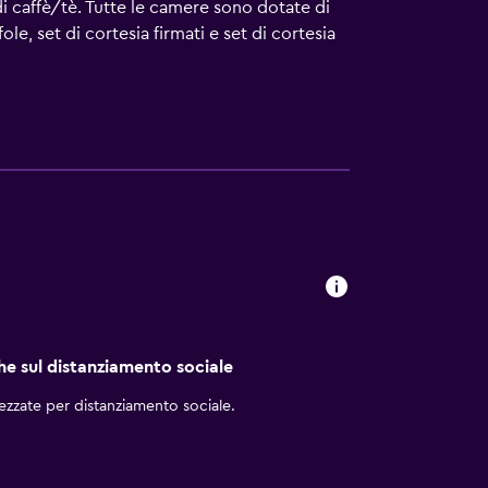
i caffè/tè. Tutte le camere sono dotate di
e, set di cortesia firmati e set di cortesia
 gratuita. Le dotazioni business comprendono
lli e ferri/assi da stiro. Le pulizie vengono
 ricreativi comprendono anche una palestra.
che siano a pagamento.
che sul distanziamento sociale
rezzate per distanziamento sociale.