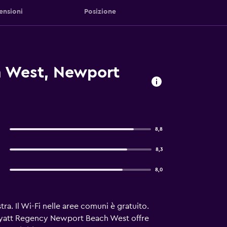
ensioni
Posizione
h West, Newport
8,8
8,3
8,0
ra. Il Wi-Fi nelle aree comuni è gratuito.
. Hyatt Regency Newport Beach West offre