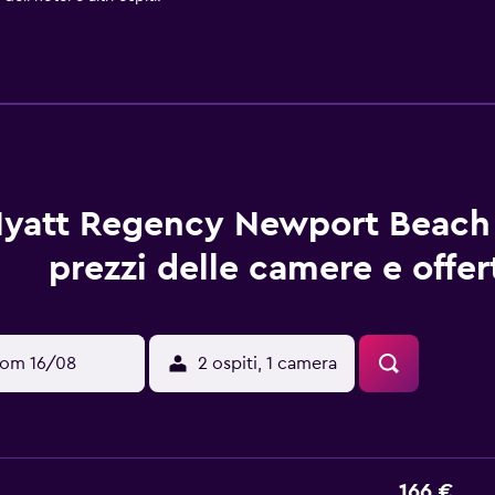
yatt Regency Newport Beach
prezzi delle camere e offer
om 16/08
2 ospiti, 1 camera
166 €