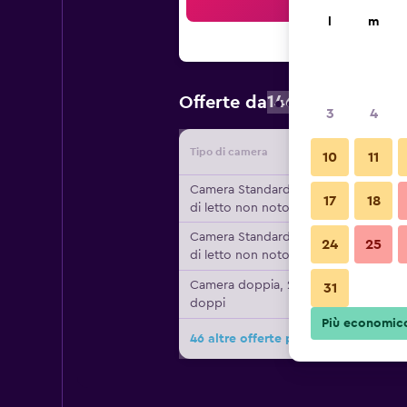
Cer
l
m
146 €
Offerte da
/
Prezzo a not
3
4
Tipo di camera
Fornitor
10
11
Camera Standard, Tipo
17
18
di letto non noto
Camera Standard, Tipo
24
25
di letto non noto
Camera doppia, 2 letti
31
doppi
Più economic
46 altre offerte per Hyatt Regenc