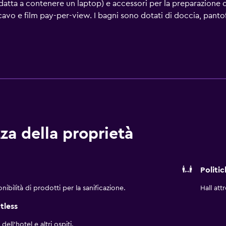
datta a contenere un laptop) e accessori per la preparazione d
avo e film pay-per-view. I bagni sono dotati di doccia, pantofol
 puoi navigare su Internet utilizzando la connessione wireless
iorni feriali e telefono. Le camere sono provviste di asciugacape
nti una piscina all'aperto e una vasca idromassaggio. I servizi
seguito sono disponibili in loco o nelle vicinanze. È possibile 
za della proprietà
Politi
ibilità di prodotti per la sanificazione.
Hall att
tless
ll'hotel e altri ospiti.