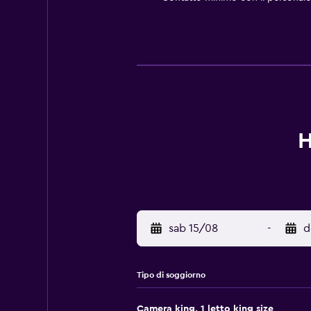
H
sab 15/08
-
d
Tipo di soggiorno
Camera king, 1 letto king size