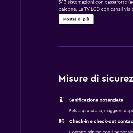
343 sistemazioni con cassaforte (a
balcone. La TV LCD con canali via c
gratuiti. Durante il tuo soggiorno
Mostra di più
scrivania, quotidiani gratuiti nei g
eseguite tutti i giorni. Sono prese
Le attività ricreative elencate di 
Misure di sicurez
Sanificazione potenziata
Pulizia quotidiana, maggiore dispon
Check-in e check-out contac
Contatto minimo con il personale de