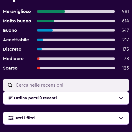
Meraviglioso
981
Molto buono
614
Buono
547
Accettabile
217
Discreto
175
Mediocre
78
Scarso
123
Ordina per
:
Più recenti
Tutti i filtri