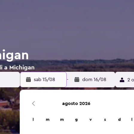
higan
li a Michigan
sab 15/08
-
dom 16/08
2 o
agosto 2026
l
m
m
g
v
s
d
l