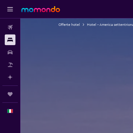
Offerte hotel
Hotel - America settentrion
Voli
Soggiorni
Noleggio auto
Pacchetti vacanze
Fai piani con l'AI
Trips
Italiano