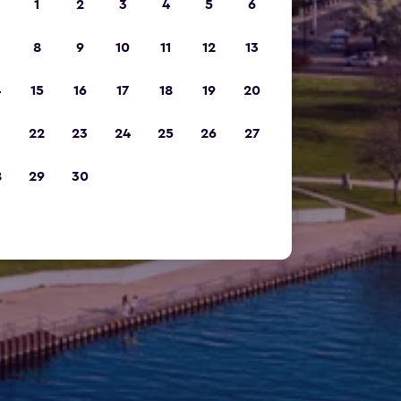
1
2
3
4
5
6
8
9
10
11
12
13
4
15
16
17
18
19
20
1
22
23
24
25
26
27
8
29
30