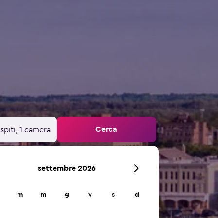
Cerca
spiti, 1 camera
settembre 2026
m
m
g
v
s
d