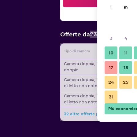
Cer
l
m
27 €
Offerte da
/
Prezzo a nott
3
4
Tipo di camera
Fornitor
10
11
Camera doppia, 1 letto
17
18
doppio
Camera doppia, Tipo
24
25
di letto non noto
Camera doppia, Tipo
31
di letto non noto
Più economic
32 altre offerte per San Remo Hotel