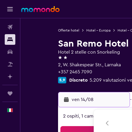
Voli
Offerte hotel
Hotel - Europa
Hotel - 
Soggiorni
San Remo Hotel
Noleggio auto
Hotel 2 stelle con Snorkeling
2 stelle
Pacchetti vacanze
2, W. Shakespear Str., Larnaka
+357 2465 7090
Fai piani con l'AI
Discreto
5.209 valutazioni ve
5,9
Trips
ven 14/08
-
Italiano
2 ospiti, 1 camera