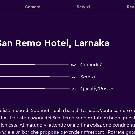
Camere
Servizi
Rec
 San Remo Hotel, Larnaka
Comodità
6,0
Servizi
7,7
Qualità/Prezzo
7,1
 dista meno di 500 metri dalla baia di Larnaca. Vanta camere c
ttini. Le sistemazioni del San Remo sono dotate di bagni privati,
richiesta. Al mattino vi attende una prima colazione continent
ionale e un bar che propone bevande rinfrescanti. Potrete guard