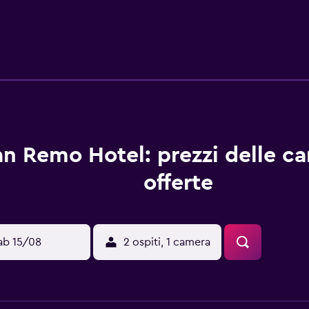
o anche di un centro fitness con attrezzature di sollevamento 
roporto internazionale di Larnaca è raggiungibile in meno di 10
an Remo Hotel: prezzi delle c
offerte
ab 15/08
2 ospiti, 1 camera