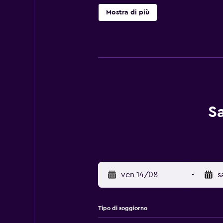
sala giochi. Il San Remo è provvist
Mostra di più
dalla spiaggia di Phinikoudes. L'ae
un parcheggio privato gratuito.
S
ven 14/08
-
s
Tipo di soggiorno