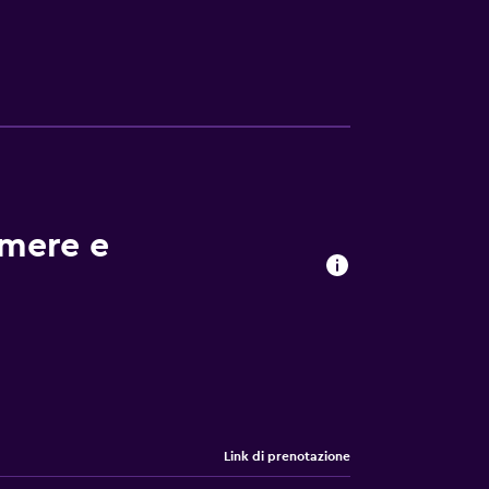
pesi. Il San Remo Hotel si trova a 2,5 km
 minuti in auto. Nelle vicinanze è presente
amere e
Link di prenotazione