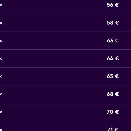
56 €
to
58 €
to
63 €
to
64 €
to
65 €
to
68 €
to
70 €
to
71 €
to