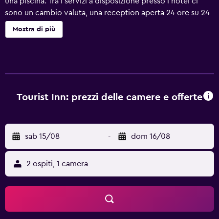
una piscina. Tra i servizi a disposizione presso l'hotel ci
sono un cambio valuta, una reception aperta 24 ore su 24
e un deposito bagagli. Dispone inoltre di un banco
Mostra di più
escursioni, una biglietteria e servizio in camera. Le camere
Tourist Inn Hotel Lahore sono confortevoli e propongono
un frigorifero. L'hotel si trova a meno di 30 minuti di auto
dall'Aeroporto internazionale Lahore.
Tourist Inn: prezzi delle camere e offerte
sab 15/08
-
dom 16/08
2 ospiti, 1 camera