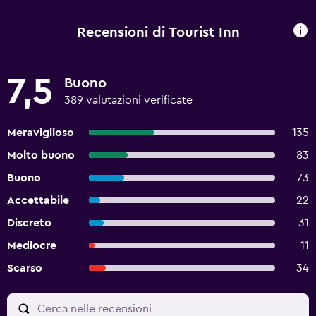
Recensioni di Tourist Inn
7,5
Buono
389 valutazioni verificate
Meraviglioso
135
Molto buono
83
Buono
73
Accettabile
22
Discreto
31
Mediocre
11
Scarso
34