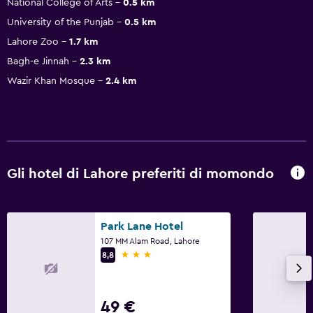
National College of Arts
0.5 km
University of the Punjab
0.5 km
Lahore Zoo
1.7 km
Bagh-e Jinnah
2.3 km
Wazir Khan Mosque
2.4 km
Gli hotel di Lahore preferiti di momondo
Park Lane Hotel
107 MM Alam Road, Lahore
3 stelle
8,8
49 €