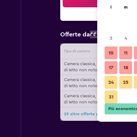
Cer
l
m
66 €
Offerte da
/
Prezzo a nott
3
4
Tipo di camera
Fornitor
10
11
Camera classica, Tipo
17
18
di letto non noto
Camera classica, Tipo
24
25
di letto non noto
Camera classica, Tipo
31
di letto non noto
Più economic
29 altre offerte per Hôtel La Tour d