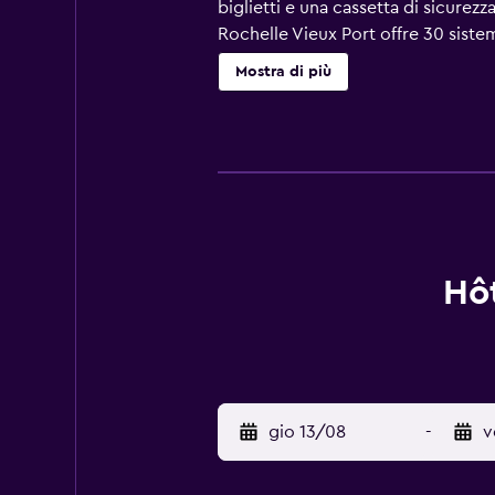
biglietti e una cassetta di sicurez
Rochelle Vieux Port offre 30 siste
arredata in modo diverso. La bianch
Mostra di più
piatto da 55 pollici con canali via 
soggiorno puoi navigare su Interne
scrivania e telefono; chiamate urb
acqua minerale gratuita. Su richies
vengono eseguite tutti i giorni.
Hôt
gio 13/08
-
v