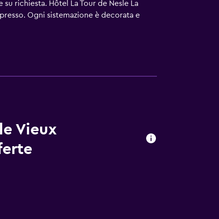
e su richiesta. Hôtel La Tour de Nesle La
spresso. Ogni sistemazione è decorata e
ia da letto di alta qualità. La TV a schermo
uiti e asciugacapelli. Durante il tuo
business comprendono scrivania, sedia da
re sono provviste di casseforti in camera e
ani e cambio delle lenzuola. Le pulizie
le Vieux
ferte