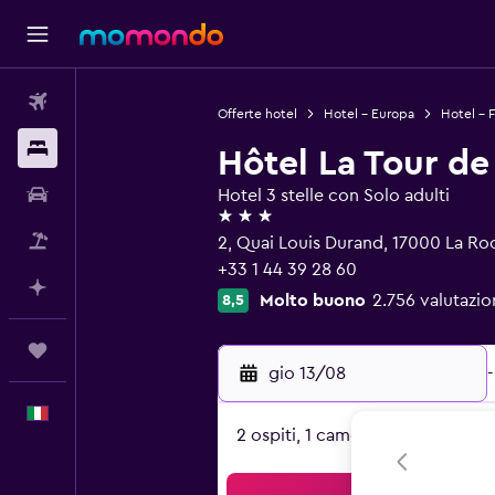
Voli
Offerte hotel
Hotel - Europa
Hotel - F
Soggiorni
Hôtel La Tour de
Noleggio auto
Hotel 3 stelle con Solo adulti
3 stelle
Pacchetti vacanze
2, Quai Louis Durand, 17000 La Ro
+33 1 44 39 28 60
Fai piani con l'AI
Molto buono
2.756 valutazion
8,5
Trips
gio 13/08
-
Italiano
2 ospiti, 1 camera