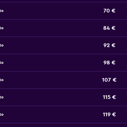
70 €
to
84 €
to
92 €
to
98 €
to
107 €
to
115 €
to
119 €
to