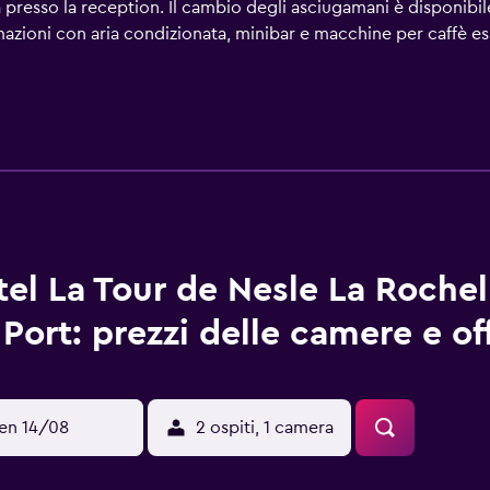
za presso la reception. Il cambio degli asciugamani è disponibil
mazioni con aria condizionata, minibar e macchine per caffè e
eria da letto include biancheria in cotone egiziano e biancher
cavo. I bagni sono dotati di vasca o doccia, set di cortesia grat
t utilizzando la connessione wireless gratuita. Le dotazioni 
ane gratuite (potrebbero essere previste restrizioni). Le came
ta sono disponibili ferro/asse da stiro, cambio degli asciugam
el La Tour de Nesle La Rochel
Port: prezzi delle camere e of
en 14/08
2 ospiti, 1 camera