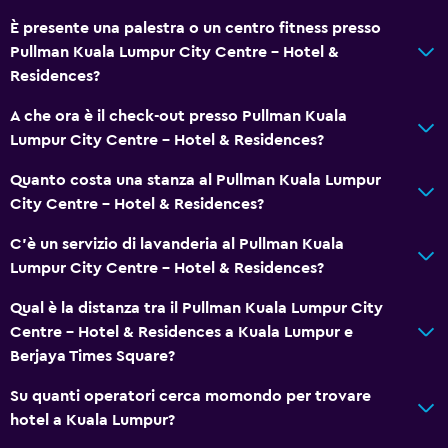
È presente una palestra o un centro fitness presso
Camere per famiglie
Pullman Kuala Lumpur City Centre - Hotel &
Camere comunicanti disponibili
Residences?
Deposito disponibile
A che ora è il check-out presso Pullman Kuala
Salottino
Lumpur City Centre - Hotel & Residences?
Pantofole
Quanto costa una stanza al Pullman Kuala Lumpur
Divano-letto
City Centre - Hotel & Residences?
Telefono
C'è un servizio di lavanderia al Pullman Kuala
Moquette
Lumpur City Centre - Hotel & Residences?
Qual è la distanza tra il Pullman Kuala Lumpur City
Ristoranti
Centre - Hotel & Residences a Kuala Lumpur e
Menù per diete speciali (su richiesta)
Berjaya Times Square?
Ristorante
Su quanti operatori cerca momondo per trovare
Bar/Lounge
hotel a Kuala Lumpur?
Il cibo può essere consegnato presso l'alloggio dell'ospite