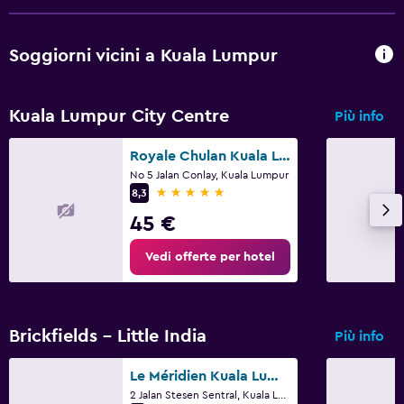
Servizio lavanderia
Stirapantaloni
Soggiorni vicini a Kuala Lumpur
Ferro e asse da stiro
Kuala Lumpur City Centre
Più info
Cose da fare
Royale Chulan Kuala Lumpur
Negozio di souvenir
No 5 Jalan Conlay, Kuala Lumpur
Noleggio bici
5 stelle
8,3
Sala giochi
45 €
Salone di bellezza
Vedi offerte per hotel
Shopping
Salute e sicurezza
Brickfields - Little India
Più info
Pulizia quotidiana
Le Méridien Kuala Lumpur
Videosorveglianza nelle aree comuni
2 Jalan Stesen Sentral, Kuala Lumpur