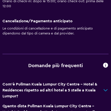
Orario di check-in: dopo le 15:00; orario check-out: prima delle
Reception 24h/24
12:00
Cassetta di sicurezza
Cancellazione/Pagamento anticipato
Bottiglia d'acqua
Le condizioni di cancellazione e di pagamento anticipato
dipendono dal tipo di camera e dal provider.
Bagno
Asciugacapelli
Accappatoio
Bagno privato
Domande più frequenti
Doccia
Cuffia da doccia
Vasca
Com'è Pullman Kuala Lumpur City Centre - Hotel &
Residences rispetto ad altri hotel a 5 stelle a Kuala
Toilette
Lumpur?
Carta igienica
Quanto dista Pullman Kuala Lumpur City Centre -
Spazzolino da denti