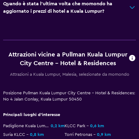
Quando è stata l'ultima volta che momondo ha
Minibar
aggiornato i prezzi di hotel a Kuala Lumpur?
Colazione in camera
Tavolo da pranzo
Accessibilità
Attrazioni vicine a Pullman Kuala Lumpur
Ipoallergenico
City Centre - Hotel & Residences
Area fumatori
Camere non fumatori disponibili
Attrazioni a Kuala Lumpur, Malesia, selezionate da momondo
Maggiore accessibilità
Posizione Pullman Kuala Lumpur City Centre - Hotel & Residences:
Ascensore
No 4 Jalan Conlay, Kuala Lumpur 50450
Piani superiori accessibili in ascensore
Principali luoghi d'interesse
Piscina e spa
Padiglione Kuala Lumpur
0,2 km
KLCC Park
0,6 km
Spa
Suria KLCC
0,8 km
Torri Petronas
0,9 km