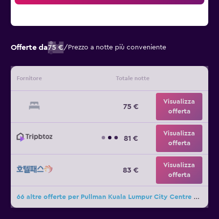
Offerte da
75 €
/
Prezzo a notte più conveniente
Fornitore
Totale notte
Visualizza
75 €
offerta
Visualizza
81 €
offerta
Visualizza
83 €
offerta
66 altre offerte per Pullman Kuala Lumpur City Centre - Hotel & Residences