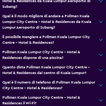
Hotel & Residences da Kuala Lumpur Aeroporto di
Doccia a filo pavimento
Subang?
Qual è il modo migliore di andare a Pullman Kuala
Cucina
Lumpur City Centre - Hotel & Residences da Kuala
Bollitore elettrico
Lumpur Aeroporto di Subang?
Utensili da cucina
È possibile mangiare a Pullman Kuala Lumpur City
Cucina
Centre - Hotel & Residences?
Angolo cottura
Pullman Kuala Lumpur City Centre - Hotel &
Forno a microonde
Residences dispone di una piscina?
Bollitore per tè/caffè
Quanto dista Pullman Kuala Lumpur City Centre -
Frigorifero
Hotel & Residences dal centro di Kuala Lumpur?
Macchina del caffè
Qual è il numero di telefono di Pullman Kuala Lumpur
Area pranzo
City Centre - Hotel & Residences?
Pullman Kuala Lumpur City Centre - Hotel &
Generale
Residences il Wi-Fi?
Accesso a lounge executive