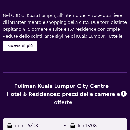
Nel CBD di Kuala Lumpur, all'interno del vivace quartiere
di intrattenimento e shopping della città. Due torri distinte
ospitano 445 camere e suite e 157 residence con ampie
vedute dello scintillante skyline di Kuala Lumpur. Tutte le
camere offrono TV LCD e accesso Internet WIFI ad alta
Mostra di più
velocità. Ideale per viaggi d'affari e di piacere, l'hotel offre
3 ristoranti, 11 sale riunioni e conferenze che possono
ospitare fino a 1.373 delegati e una gamma di strutture per
il tempo libero.
Pullman Kuala Lumpur City Centre -
Hotel & Residences: prezzi delle camere e
offerte
dom 16/08
-
lun 17/08