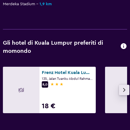
Piscina scoperta
Merdeka Stadium
1,9 km
Massaggio
Bar in piscina
Sauna
Gli hotel di Kuala Lumpur preferiti di
Parcheggio e trasporti
momondo
Navetta aeroporto (supplemento)
Parcheggio gratuito
Frenz Hotel Kuala Lumpur
Parcheggio privato
135, Jalan Tuanku Abdul Rahman, Kuala Lumpur
Servizio navetta (a pagamento)
3 stelle
8,0
Servizio parcheggiatore
18 €
Lavanderia
Lavanderia
Servizio stiro