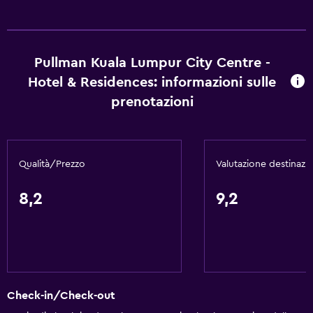
Asciugamani
Shampoo
Pullman Kuala Lumpur City Centre -
Bagnoschiuma
Hotel & Residences: informazioni sulle
Bidoni dei rifiuti
prenotazioni
Servizi e comodità
Centro business
Qualità/Prezzo
Valutazione destinazi
Servizio sveglia
Servizio concierge
8,2
9,2
Cambio valuta in loco
Strutture per riunioni/ricevimenti
Servizio in camera
Accesso con chiave magnetica
Check-in/Check-out
Check-out veloce