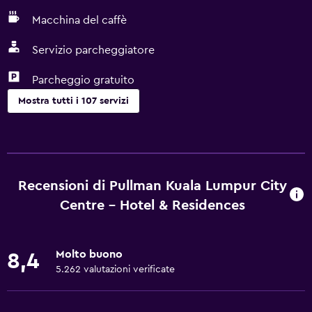
Macchina del caffè
Servizio parcheggiatore
Parcheggio gratuito
Mostra tutti i 107 servizi
Di base
Wi-Fi disponibile ovunque
Internet
Recensioni di Pullman Kuala Lumpur City
Estintore
Centre - Hotel & Residences
Set di cortesia gratuito
Allarme antincendio
Molto buono
8,4
Aria condizionata
5.262 valutazioni verificate
Wi-Fi gratis
Lenzuola