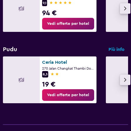
Servizio di sicurezza attivo 24 ore su 24
5 stelle
9,1
Kit di pronto soccorso
94 €
Cassaforte
Vedi offerte per hotel
Adatti alle famiglie
Babysitter o nursery
Pudu
Più info
Lettini disponibili
Ceria Hotel
Piscina (per bambini)
270 Jalan Changkat Thambi Dollah, Kuala Lumpur
2 stelle
Pasti per bambini
8,3
19 €
Terreno di gioco
Vedi offerte per hotel
Stanza da letto
Presa elettrica vicino al letto
Sveglia
Barra appendiabiti