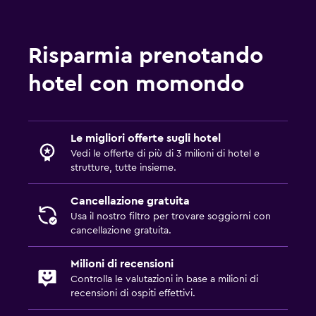
Guardaroba o armadio
Risparmia prenotando
Media e intrattenimento
hotel con momondo
TV a schermo piatto
TV via cavo o satellitare
TV
Le migliori offerte sugli hotel
Vedi le offerte di più di 3 milioni di hotel e
Esterno
strutture, tutte insieme.
Giardino
Cancellazione gratuita
Terrazza/patio
Usa il nostro filtro per trovare soggiorni con
Sedie a sdraio
cancellazione gratuita.
Milioni di recensioni
Spazio di lavoro
Controlla le valutazioni in base a milioni di
Fax/fotocopie
recensioni di ospiti effettivi.
Scrivania