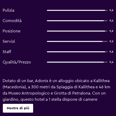
Pulizia
9,6
Comodità
9,4
Posizione
9,6
Servizi
9,2
Staff
9,6
Qualità/Prezzo
9,4
Dotato di un bar, Adonis è un alloggio ubicato a Kallithea
(Macedonia), a 300 metri da Spiaggia di Kallithea e 46 km
da Museo Antropologico e Grotta di Petralona. Con un
giardino, questo hotel a 1 stella dispone di camere
climatizzate con WiFi gratuito e bagno privato. La
Mostra di più
struttura propone un’area giochi per bambini. Presso