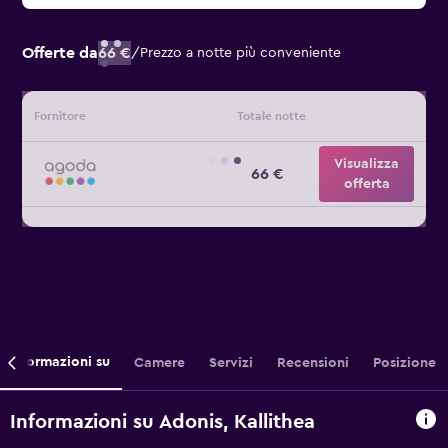
Offerte da
66 €
/
Prezzo a notte più conveniente
Fornitore
Totale notte
Visualizza
66 €
offerta
Informazioni su
Camere
Servizi
Recensioni
Posizione
Informazioni su Adonis, Kallithea