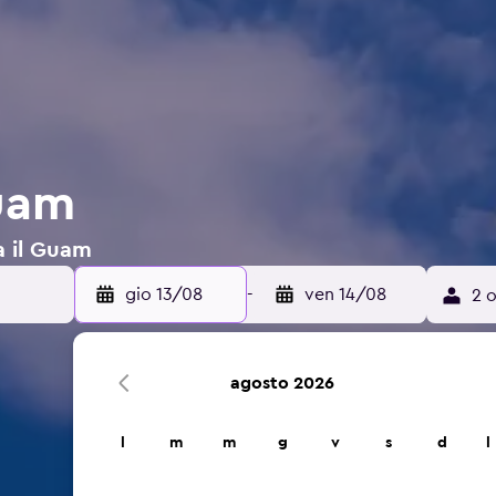
Guam
 a il Guam
gio 13/08
-
ven 14/08
2 o
agosto 2026
l
m
m
g
v
s
d
l