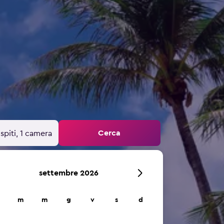
Cerca
spiti, 1 camera
settembre 2026
m
m
g
v
s
d