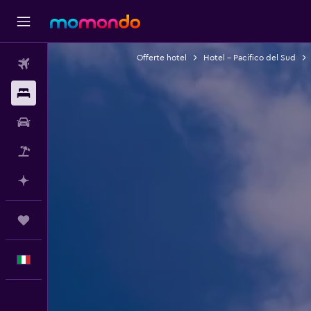
Offerte hotel
Hotel - Pacifico del Sud
Voli
Soggiorni
Noleggio auto
Pacchetti vacanze
Fai piani con l'AI
Trips
Italiano