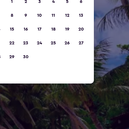
1
2
3
4
5
6
8
9
10
11
12
13
4
15
16
17
18
19
20
1
22
23
24
25
26
27
8
29
30