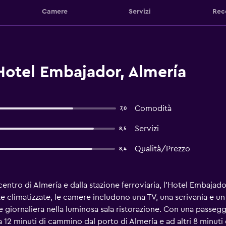
Camere
Servizi
Rec
Hotel Embajador, Almería
Comodità
7,0
Servizi
8,5
Qualità/Prezzo
8,4
centro di Almería e dalla stazione ferroviaria, l'Hotel Embajador 
te climatizzate, le camere includono una TV, una scrivania e u
 giornaliera nella luminosa sala ristorazione. Con una passeg
 a 12 minuti di cammino dal porto di Almería e ad altri 8 minuti 