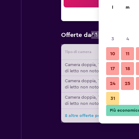
Cer
l
m
41 €
Offerte da
/
Prezzo a nott
3
4
Tipo di camera
Fornitor
10
11
Camera doppia, Tipo
17
18
di letto non noto
Camera doppia, Tipo
24
25
di letto non noto
Camera doppia, Tipo
31
di letto non noto
Più economic
8 altre offerte per Hotel Embajador