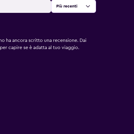
Ordina per
:
Più recenti
uno ha ancora scritto una recensione. Dai
 per capire se è adatta al tuo viaggio.