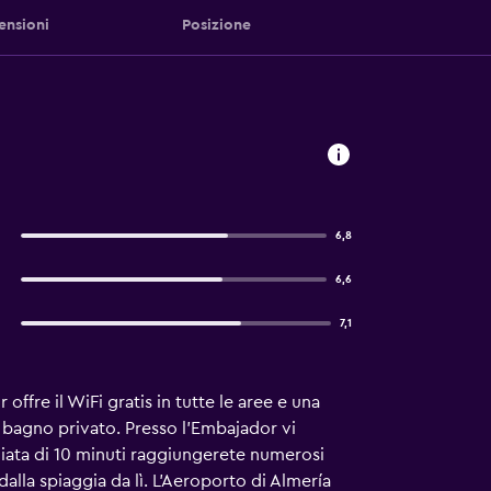
ensioni
Posizione
6,8
6,6
7,1
offre il WiFi gratis in tutte le aree e una
n bagno privato. Presso l'Embajador vi
giata di 10 minuti raggiungerete numerosi
dalla spiaggia da lì. L'Aeroporto di Almería