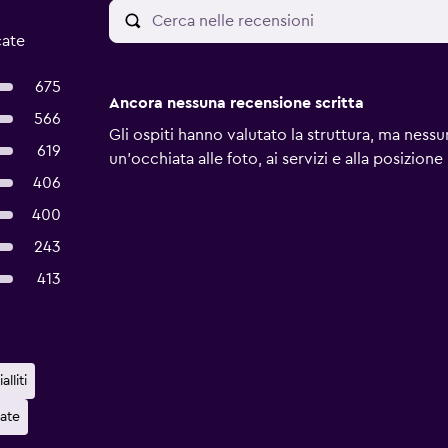
cate
675
Ancora nessuna recensione scritta
566
Gli ospiti hanno valutato la struttura, ma ness
619
un'occhiata alle foto, ai servizi e alla posizione
406
400
243
413
lliti
cate