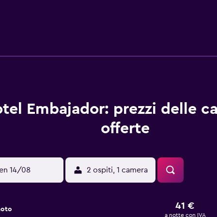
tel Embajador: prezzi delle c
offerte
en 14/08
2 ospiti, 1 camera
41 €
noto
a notte con IVA