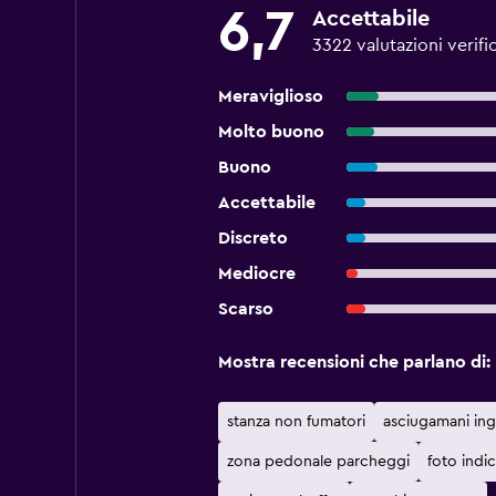
6,7
Accettabile
3322 valutazioni verifi
Meraviglioso
Molto buono
Buono
Accettabile
Discreto
Mediocre
Scarso
Mostra recensioni che parlano di:
stanza non fumatori
asciugamani ingia
zona pedonale parcheggi
foto indi