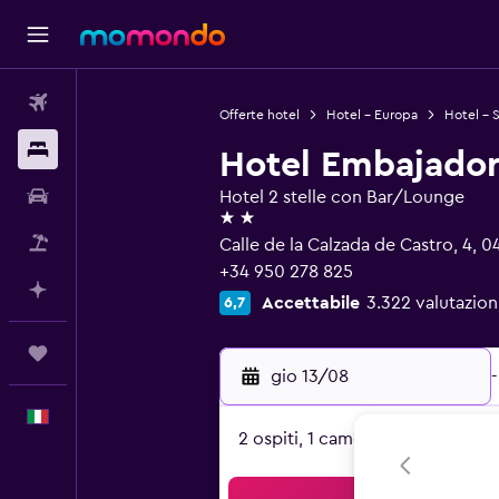
Voli
Offerte hotel
Hotel - Europa
Hotel - 
Soggiorni
Hotel Embajado
Noleggio auto
Hotel 2 stelle con Bar/Lounge
2 stelle
Pacchetti vacanze
Calle de la Calzada de Castro, 4, 
+34 950 278 825
Fai piani con l'AI
Accettabile
3.322 valutazioni
6,7
Trips
gio 13/08
-
Italiano
2 ospiti, 1 camera