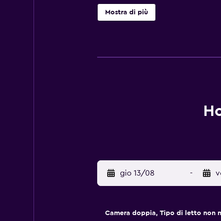
dista 12 minuti di macchina.
Mostra di più
Ho
gio 13/08
-
v
Camera doppia, Tipo di letto non 