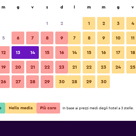
ca
m
g
v
s
d
l
m
m
g
v
1
2
1
2
3
4
e più conveniente
5
6
7
8
9
7
8
9
10
11
e
Totale notte
12
13
14
15
16
14
15
16
17
18
41 €
Visualizza offerta
19
20
21
22
23
21
22
23
24
25
26
27
28
29
30
28
29
30
43 €
Visualizza offerta
45 €
Visualizza offerta
o
Nella media
Più caro
In base ai prezzi medi degli hotel a 3 stelle.