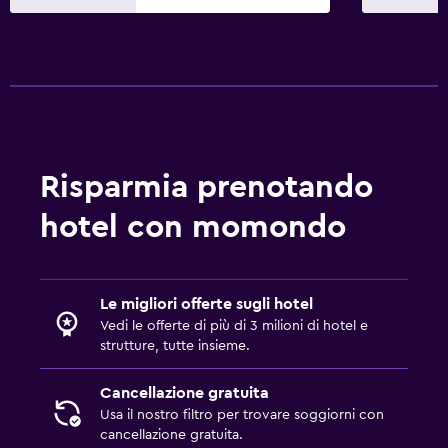
Bagno aggiuntivo
Toilette
Carta igienica
Parcheggio e trasporti
Navetta aeroporto (supplemento)
Risparmia prenotando
Parcheggio gratuito
hotel con momondo
Servizio navetta
Parcheggio privato
Servizio parcheggiatore
Le migliori offerte sugli hotel
Vedi le offerte di più di 3 milioni di hotel e
strutture, tutte insieme.
Cose da fare
Negozio di souvenir
Cancellazione gratuita
Usa il nostro filtro per trovare soggiorni con
Giochi da tavolo/puzzle
cancellazione gratuita.