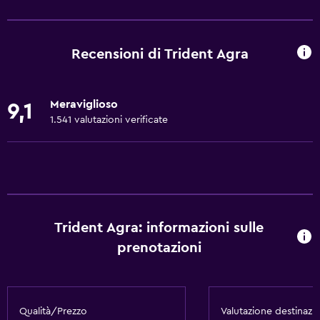
Centro business
Servizio noleggio auto
Recensioni di Trident Agra
Servizio sveglia
Servizio concierge
Meraviglioso
9,1
Personale di intrattenimento
1.541 valutazioni verificate
Cambio valuta in loco
Strutture per riunioni/ricevimenti
Biglietti per trasporti pubblici
Servizio in camera
Trident Agra: informazioni sulle
Sportello escursioni
prenotazioni
Accesso con chiave
Accesso con chiave magnetica
Massaggio ai piedi
Qualità/Prezzo
Valutazione destinazi
Check-out veloce