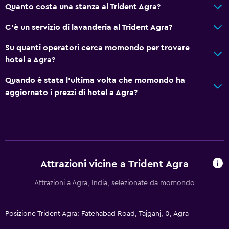
Quanto costa una stanza al Trident Agra?
Minibar
Snack bar
C'è un servizio di lavanderia al Trident Agra?
Colazione in camera
Su quanti operatori cerca momondo per trovare
Bollitore per tè/caffè
hotel a Agra?
Frigorifero
Quando è stata l'ultima volta che momondo ha
aggiornato i prezzi di hotel a Agra?
Adatti alle famiglie
Babysitter o nursery
Lettini disponibili
Pasti per bambini
Attrazioni vicine a Trident Agra
Passeggini
Attrazioni a Agra, India, selezionate da momondo
Area di gioco interna
Mini club
Posizione Trident Agra: Fatehabad Road, Tajganj, 0, Agra
Parco giochi esterno per bambini