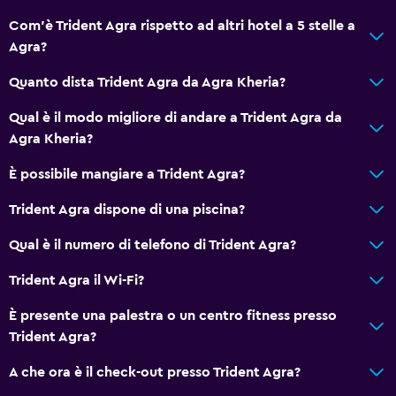
Asciugamani
Com'è Trident Agra rispetto ad altri hotel a 5 stelle a
Agra?
Shampoo
Bagnoschiuma
Quanto dista Trident Agra da Agra Kheria?
Asciugamani/lenzuola (costo extra)
Qual è il modo migliore di andare a Trident Agra da
Bidoni dei rifiuti
Agra Kheria?
Balsamo per capelli
È possibile mangiare a Trident Agra?
Trident Agra dispone di una piscina?
Ristoranti
Consegna alimentari
Qual è il numero di telefono di Trident Agra?
Pranzi al sacco
Trident Agra il Wi-Fi?
Menù per diete speciali (su richiesta)
È presente una palestra o un centro fitness presso
Ristorante
Trident Agra?
Bar/Lounge
A che ora è il check-out presso Trident Agra?
Il cibo può essere consegnato presso l'alloggio dell'ospite