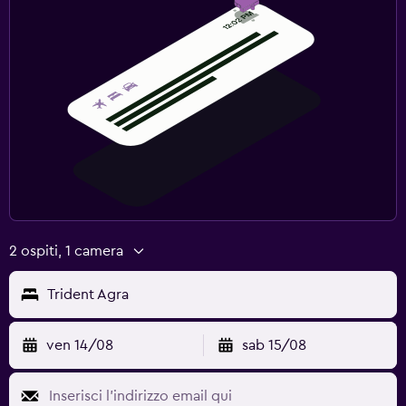
Fitness
Lezioni di fitness
Centro fitness
Palestra
Spazio di lavoro
Fax/fotocopie
Scrivania
2 ospiti, 1 camera
Trident Agra
ven 14/08
sab 15/08