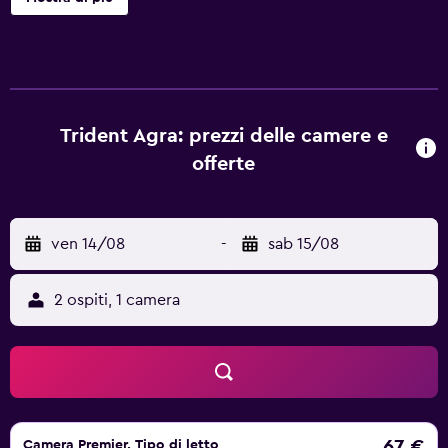
servizi di il hotel, come sale riunioni, navetta per
l'aeroporto e fotocopiatrice, servizio di babysitting e
piscina per bambini e massaggi lo rendono una scelta
ideale sia per i viaggi d'affari, che per coppie e famiglie. Le
camere Trident Agra sono moderne e offrono un
frigorifero e un minibar. Ci sono anche diverse camere
Trident Agra: prezzi delle camere e
organizzate appositamente per famiglie. Le opzioni
offerte
gastronomiche disponibili sul posto includono un
ristorante, ideale per gustare un buon pasto. La sera, gli
ospiti possono recarsi presso il confortevole lounge bar
ven 14/08
-
sab 15/08
per rilassarsi sorseggiando un drink. Trident Agra
garantisce facile accesso a Green Park. Agra Fort si trova a
circa dieci minuti di auto dall'hotel.
2 ospiti, 1 camera
67 €
Camera Premier, Tipo di letto