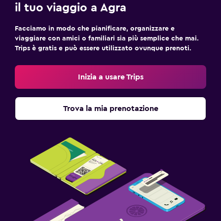
il tuo viaggio a Agra
Accessibilità
Facciamo in modo che pianificare, organizzare e
viaggiare con amici o familiari sia più semplice che mai.
Area fumatori
Trips è gratis e può essere utilizzato ovunque prenoti.
Camere non fumatori disponibili
Maggiore accessibilità
Inizia a usare Trips
Ascensore
Trova la mia prenotazione
Lavanderia
Lavanderia
Servizio stiro
Servizio lavanderia
Ferro e asse da stiro
Stanza da letto
Cuscino di piume