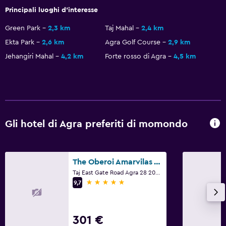
Terreno di gioco
Principali luoghi d'interesse
Green Park
2,3 km
Taj Mahal
2,4 km
Generale
Ekta Park
2,6 km
Agra Golf Course
2,9 km
Camere per famiglie
Jehangiri Mahal
4,2 km
Forte rosso di Agra
4,5 km
Vista sul giardino
Armadietti
Deposito disponibile
Pantofole
Gli hotel di Agra preferiti di momondo
Divano-letto
Telefono
The Oberoi Amarvilas Agra
Bagno
Taj East Gate Road Agra 28 2001 IN, Agra
5 stelle
9,7
Asciugacapelli
Bagno condiviso
301 €
Cuffia da doccia