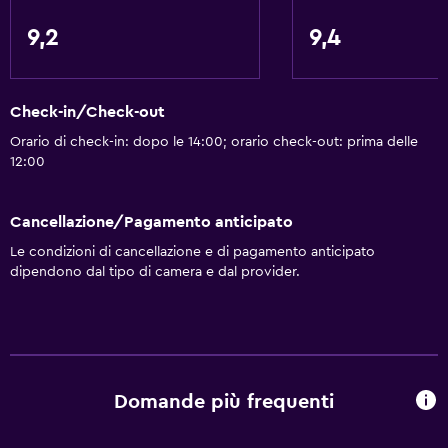
Check-in/check-out privato
9,2
9,4
Reception 24h/24
Cassetta di sicurezza
Check-in/Check-out
Bottiglia d'acqua
Orario di check-in: dopo le 14:00; orario check-out: prima delle
12:00
Di base
Wi-Fi disponibile ovunque
Cancellazione/Pagamento anticipato
Internet
Le condizioni di cancellazione e di pagamento anticipato
dipendono dal tipo di camera e dal provider.
Estintore
Allarme antincendio
Riscaldamento
Aria condizionata
Domande più frequenti
Wi-Fi gratis
Lenzuola