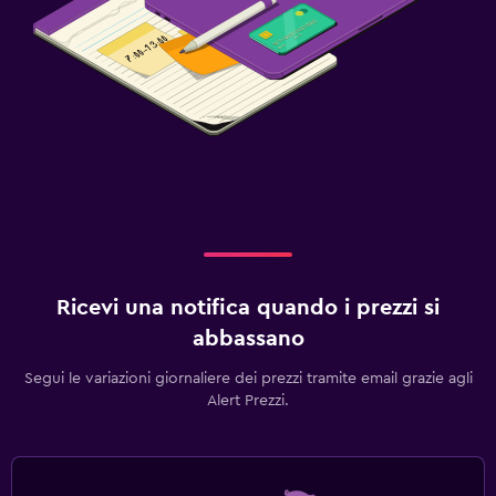
Presa elettrica vicino al letto
Sveglia
Barra appendiabiti
Salute e sicurezza
Videosorveglianza nelle aree comuni
Servizio di sicurezza attivo 24 ore su 24
Kit di pronto soccorso
Ricevi una notifica quando i prezzi si
Cassaforte
abbassano
Esterno
Segui le variazioni giornaliere dei prezzi tramite email grazie agli
Alert Prezzi.
Area pic-nic
Giardino
Terrazza/patio