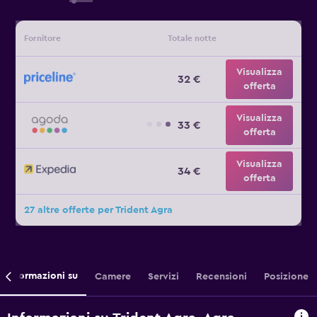
Fornitore
Totale notte
Visualizza
32 €
offerta
Visualizza
33 €
offerta
Visualizza
34 €
offerta
27 altre offerte per Trident Agra
Informazioni su
Camere
Servizi
Recensioni
Posizione