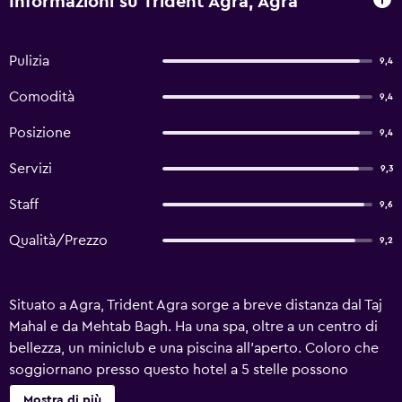
Informazioni su Trident Agra, Agra
Pulizia
9,4
Comodità
9,4
Posizione
9,4
Servizi
9,3
Staff
9,6
Qualità/Prezzo
9,2
Situato a Agra, Trident Agra sorge a breve distanza dal Taj
Mahal e da Mehtab Bagh. Ha una spa, oltre a un centro di
bellezza, un miniclub e una piscina all'aperto. Coloro che
soggiornano presso questo hotel a 5 stelle possono
rivolgersi al banco escursioni per prenotare escursioni. I
Mostra di più