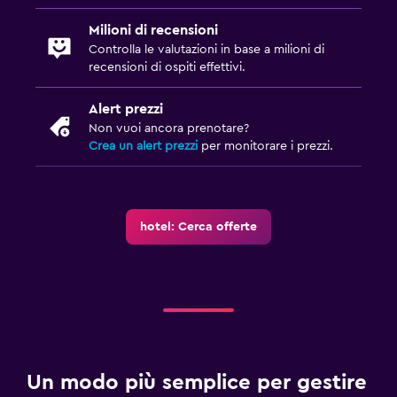
Sala giochi
Milioni di recensioni
Intrattenimento serale
Controlla le valutazioni in base a milioni di
Ping pong
recensioni di ospiti effettivi.
Alert prezzi
Piscina e spa
Non vuoi ancora prenotare?
Spa
Crea un alert prezzi
per monitorare i prezzi.
Piscina scoperta
Bagno di vapore
Massaggio
hotel: Cerca offerte
Media e intrattenimento
TV a schermo piatto
TV via cavo o satellitare
Servizio streaming
Un modo più semplice per gestire
TV