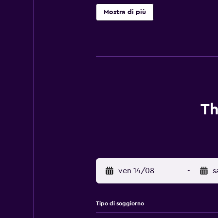
accappatoi, pantofole e set di cort
Mostra di più
gratuita. Le dotazioni business co
acqua minerale gratuita. Couverture
all'aperto, un bagno turco e una pal
siano a pagamento.
Th
ven 14/08
-
s
Tipo di soggiorno