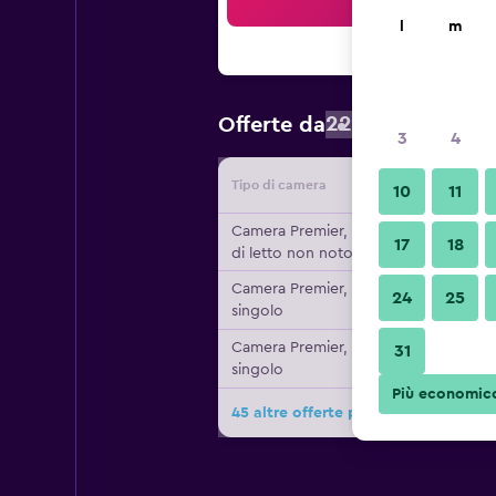
Cer
l
m
226 €
Offerte da
/
Prezzo a no
3
4
Tipo di camera
Fornitor
10
11
Camera Premier, Tipo
17
18
di letto non noto
Camera Premier, 1 letto
24
25
singolo
Camera Premier, 1 letto
31
singolo
Più economic
45 altre offerte per The Oberoi Amar