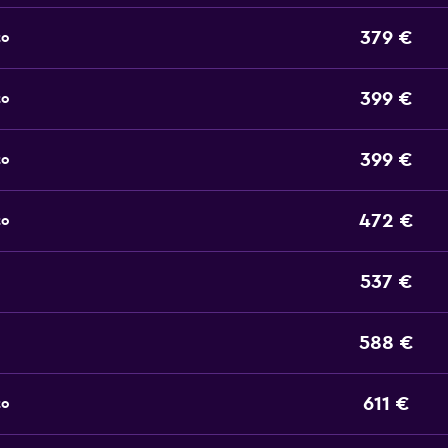
379 €
to
399 €
to
399 €
to
472 €
to
537 €
588 €
611 €
to