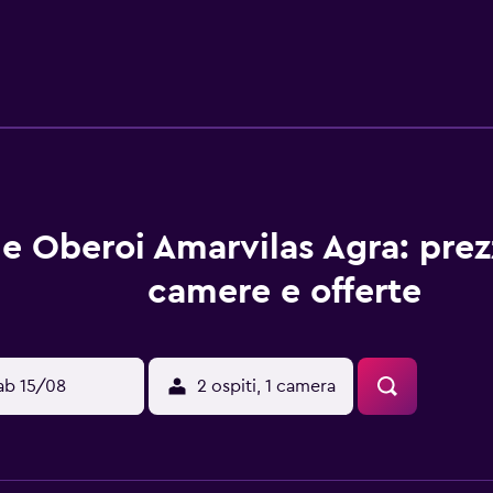
esia firmati. Durante il tuo soggiorno puoi navigare su Interne
mprendono scrivania, quotidiani gratuiti e telefono. Le camere
 serale e pulizie tutti i giorni. Le dotazioni sportive e ricre
estra. Le attività ricreative elencate di seguito sono disponibi
e Oberoi Amarvilas Agra: prezz
camere e offerte
ab 15/08
2 ospiti, 1 camera