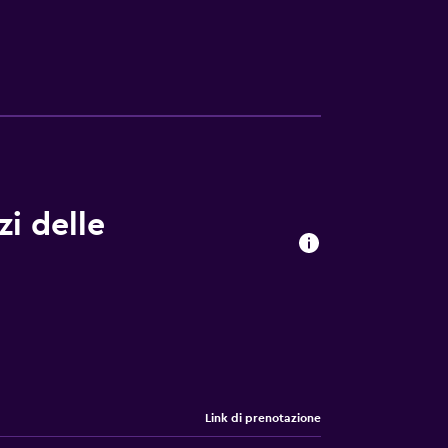
t utilizzando la connessione wireless
 sono provviste di casseforti in camera e
ative di un hotel comprendono una piscina
li in loco o nelle vicinanze. È possibile che
i delle
Link di prenotazione