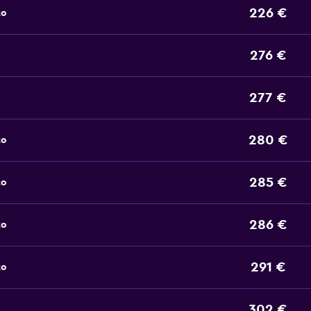
226 €
to
276 €
277 €
280 €
to
285 €
to
286 €
to
291 €
to
302 €