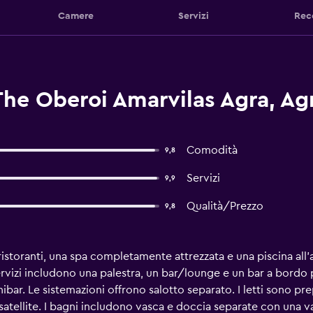
Camere
Servizi
Rec
The Oberoi Amarvilas Agra, Ag
Comodità
9,8
Servizi
9,9
Qualità/Prezzo
9,8
ristoranti, una spa completamente attrezzata e una piscina all'a
ervizi includono una palestra, un bar/lounge e un bar a bordo 
bar. Le sistemazioni offrono salotto separato. I letti sono prep
atellite. I bagni includono vasca e doccia separate con una 