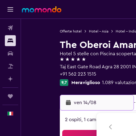
Voli
Offerte hotel
Hotel - Asia
Hotel - Indi
Soggiorni
The Oberoi Amar
Noleggio auto
Hotel 5 stelle con Piscina scoperta
5 stelle
Pacchetti vacanze
Taj East Gate Road Agra 28 2001 IN
+91 562 223 1515
Fai piani con l'AI
Meraviglioso
1.089 valutazion
9,7
Trips
ven 14/08
-
Italiano
2 ospiti, 1 camera