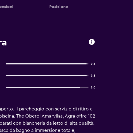
ensioni
Posizione
ra
9,8
9,8
9,0
perto. Il parcheggio con servizio di ritiro e
piscina. The Oberoi Amarvilas, Agra offre 102
arati con biancheria da letto di alta qualità.
vasca da bagno a immersione totale,