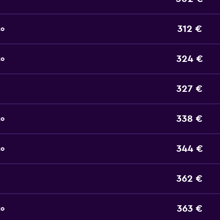
312 €
to
324 €
to
327 €
338 €
to
344 €
to
362 €
363 €
to