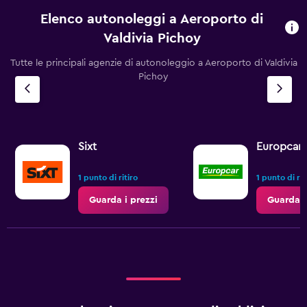
Elenco autonoleggi a Aeroporto di
Valdivia Pichoy
Tutte le principali agenzie di autonoleggio a Aeroporto di Valdivia
Pichoy
Sixt
Europcar
1 punto di ritiro
1 punto di rit
Guarda i prezzi
Guarda i