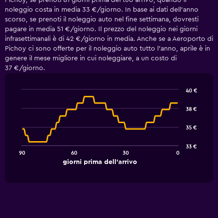
Pichoy, se prenoti 81 giorni prima del tuo arrivo, quando il
noleggio costa in media 33 €/giorno. In base ai dati dell'anno
scorso, se prenoti il noleggio auto nel fine settimana, dovresti
pagare in media 51 €/giorno. Il prezzo del noleggio nei giorni
infrasettimanali è di 42 €/giorno in media. Anche se a Aeroporto di
Pichoy ci sono offerte per il noleggio auto tutto l'anno, aprile è in
genere il mese migliore in cui noleggiare, a un costo di
37 €/giorno.
40 €
Line
Chart
graphic.
chart
38 €
with
91
35 €
data
points.
33 €
90
60
30
0
The
End
giorni prima dell'arrivo
chart
of
interactive
has
chart
1
X
axis
displaying