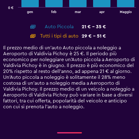
has
0 €
1
End
gen
feb
mar
apr
Maggio
of
X
interactive
axis
chart
Auto Piccola
21 € - 35 €
displaying
categories.
Tutti i tipi di auto
29 € - 51 €
Range:
14
Il prezzo medio di un'auto Auto piccola a noleggio a
categories.
Aeroporto di Valdivia Pichoy è 25 €. Il periodo più
The
economico per noleggiare un'Auto piccola a Aeroporto di
chart
Valdivia Pichoy è in giugno. Il prezzo è più economico del
has
20% rispetto al resto dell'anno, ad appena 21 € al giorno.
1
Un'Auto piccola a noleggio è solitamente il 28% meno
Y
costosa di un'auto a noleggio media a Aeroporto di
axis
Valdivia Pichoy. Il prezzo medio di un veicolo a noleggio a
displaying
Aeroporto di Valdivia Pichoy può variare in base a diversi
values.
fattori, tra cui offerta, popolarità del veicolo e anticipo
Range:
con cui si prenota l'auto a noleggio.
0
to
60.