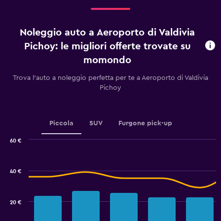
giorni
prima
dell'arrivo.
Noleggio auto a Aeroporto di Valdivia
Range:
91
Pichoy: le migliori offerte trovate su
categories.
momondo
The
chart
Trova l'auto a noleggio perfetta per te a Aeroporto di Valdivia
has
Pichoy
1
Y
axis
displaying
Piccola
SUV
Furgone pick-up
values.
Range:
60 €
32.5
Combination
Chart
to
graphic.
chart
40.
with
40 €
2
data
series.
20 €
The
chart