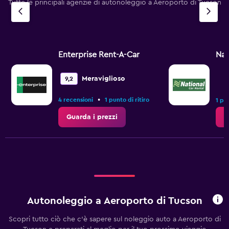
Tutte le principali agenzie di autonoleggio a Aeroporto di Tucson
Enterprise Rent-A-Car
Nat
Meraviglioso
9,2
•
4 recensioni
1 punto di ritiro
1 pun
Guarda i prezzi
G
Autonoleggio a Aeroporto di Tucson
Scopri tutto ciò che c'è sapere sul noleggio auto a Aeroporto di