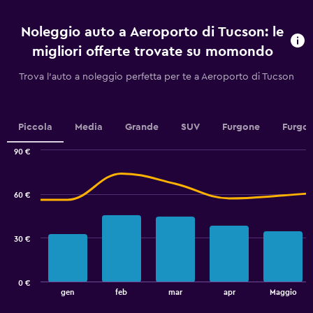
prima
dell'arrivo.
Noleggio auto a Aeroporto di Tucson: le
Range:
91
migliori offerte trovate su momondo
categories.
The
Trova l'auto a noleggio perfetta per te a Aeroporto di Tucson
chart
has
1
Y
Piccola
Media
Grande
SUV
Furgone
Furgon
axis
displaying
90 €
values.
Combination
Chart
graphic.
chart
Range:
with
32
60 €
2
to
data
38.
series.
30 €
The
chart
has
0 €
1
End
gen
feb
mar
apr
Maggio
of
X
interactive