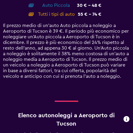
axis
chart
Auto Piccola
30 € - 48 €
displaying
categories.
Tutti i tipi di auto
55 € - 74 €
Range:
14
Il prezzo medio di un'auto Auto piccola a noleggio a
categories.
Aeroporto di Tucson è 39 €. Il periodo più economico per
The
noleggiare un'Auto piccola a Aeroporto di Tucson è in
chart
dicembre. Il prezzo è più economico del 24% rispetto al
has
resto dell'anno, ad appena 30 € al giorno. Un'Auto piccola
1
a noleggio è solitamente il 38% meno costosa di un'auto a
Y
noleggio media a Aeroporto di Tucson. Il prezzo medio di
axis
un veicolo a noleggio a Aeroporto di Tucson può variare
displaying
in base a diversi fattori, tra cui offerta, popolarità del
values.
veicolo e anticipo con cui si prenota l'auto a noleggio.
Range:
0
to
90.
Elenco autonoleggi a Aeroporto di
Tucson