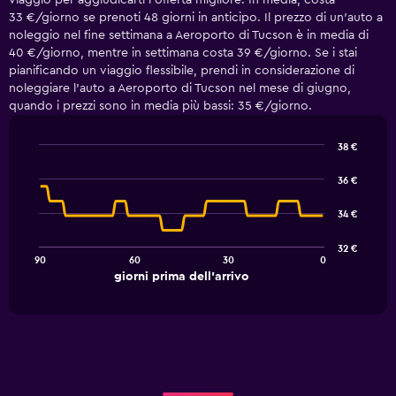
viaggio per aggiudicarti l'offerta migliore. In media, costa
33 €/giorno se prenoti 48 giorni in anticipo. Il prezzo di un'auto a
noleggio nel fine settimana a Aeroporto di Tucson è in media di
40 €/giorno, mentre in settimana costa 39 €/giorno. Se i stai
pianificando un viaggio flessibile, prendi in considerazione di
noleggiare l'auto a Aeroporto di Tucson nel mese di giugno,
quando i prezzi sono in media più bassi: 35 €/giorno.
38 €
Line
Chart
graphic.
chart
36 €
with
91
34 €
data
points.
32 €
90
60
30
0
The
End
giorni prima dell'arrivo
chart
of
interactive
has
chart
1
X
axis
displaying
giorni