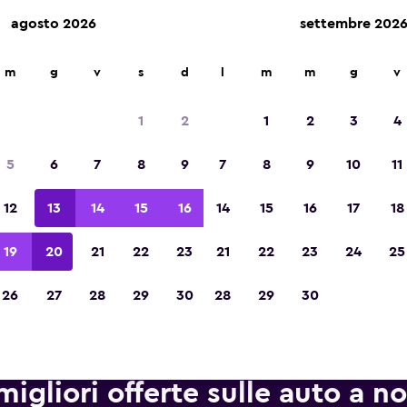
agosto 2026
settembre 202
leggio auto in oltre 70.000 località con momondo.
m
g
v
s
d
l
m
m
g
v
1
2
1
2
3
4
Vincitrice del premio Migliore App di Viagg
5
6
7
8
9
7
8
9
10
11
d'Europa 2023
12
13
14
15
16
14
15
16
17
18
19
20
21
22
23
21
22
23
24
25
26
27
28
29
30
28
29
30
migliori offerte sulle auto a n