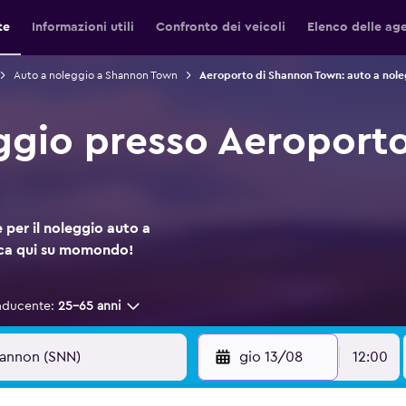
te
Informazioni utili
Confronto dei veicoli
Elenco delle ag
Auto a noleggio a Shannon Town
Aeroporto di Shannon Town: auto a nole
ggio presso Aeroport
 per il noleggio auto a
ca qui su momondo!
nducente:
25-65 anni
gio 13/08
12:00