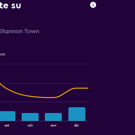
te su
i Shannon Town
sso
set
ott
nov
dic