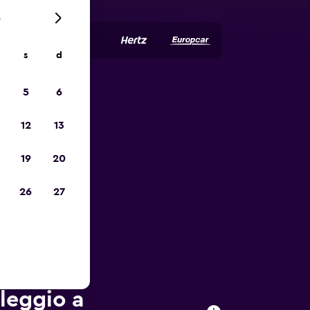
6
s
d
5
6
io
12
13
19
20
26
27
oleggio a