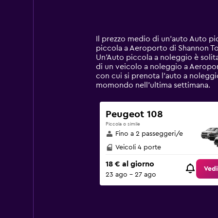
chart
displaying
categories.
Range:
14
Il prezzo medio di un'auto Auto p
categories.
piccola a Aeroporto di Shannon Tow
The
Un'Auto piccola a noleggio è soli
chart
di un veicolo a noleggio a Aeroport
has
con cui si prenota l'auto a noleggi
1
momondo nell'ultima settimana.
Y
axis
displaying
Peugeot 108
values.
Piccola o simile
Range:
Fino a 2 passeggeri/e
0
to
Veicoli 4 porte
90.
18 € al giorno
Vedi
23 ago - 27 ago