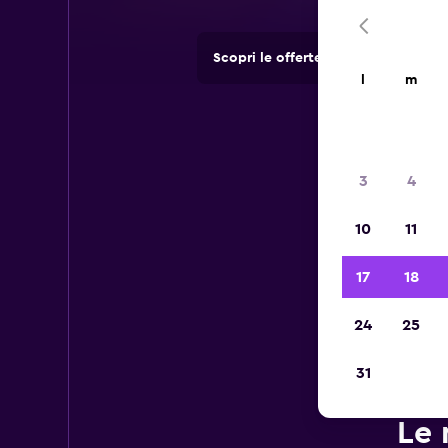
Scopri le offerte di agenzie di no
l
m
3
4
10
11
17
18
24
25
31
Le 