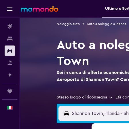
Ultime offer
Noleggio auto
Auto a noleggio a Irlanda
Voli
Soggiorni
Auto a nole
Noleggio auto
Town
Pacchetti vacanze
Sei in cerca di offerte economiche
Fai piani con l'AI
Aeroporto di Shannon Town? Cer
Trips
Stesso luogo di riconsegna
Età co
Italiano