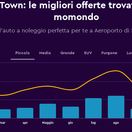
1
Town: le migliori offerte trova
Y
axis
momondo
displaying
values.
Range:
l'auto a noleggio perfetta per te a Aeroporto d
10
to
25.
Piccola
Media
Grande
SUV
Furgone
Lu
mar
apr
Maggio
giu
lug
ago