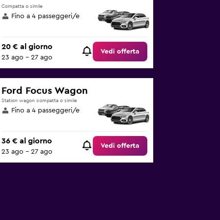
Compatta o simile
Fino a 4 passeggeri/e
20 € al giorno
Vedi offerta
23 ago - 27 ago
Ford Focus Wagon
Station wagon compatta o simile
Fino a 4 passeggeri/e
36 € al giorno
Vedi offerta
23 ago - 27 ago