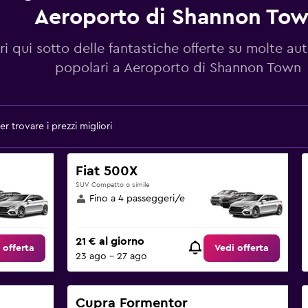
Aeroporto di Shannon To
i qui sotto delle fantastiche offerte su molte au
popolari a Aeroporto di Shannon Town
r trovare i prezzi migliori
Fiat 500X
SUV Compatto o simile
Fino a 4 passeggeri/e
21 € al giorno
 offerta
Vedi offerta
23 ago - 27 ago
Cupra Formentor