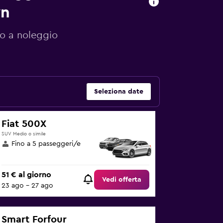
wn
to a noleggio
Seleziona date
Fiat 500X
SUV Medio o simile
Fino a 5 passeggeri/e
51 € al giorno
Vedi offerta
23 ago - 27 ago
Smart Forfour