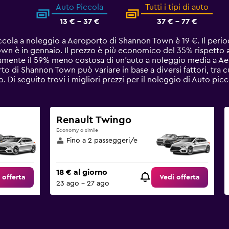
Auto Piccola
Tutti i tipi di auto
13 € - 37 €
37 € - 77 €
iccola a noleggio a Aeroporto di Shannon Town è 19 €. Il per
n è in gennaio. Il prezzo è più economico del 35% rispetto al
tamente il 59% meno costosa di un'auto a noleggio media a A
o di Shannon Town può variare in base a diversi fattori, tra cu
o. Di seguito trovi i migliori prezzi per il noleggio di Auto p
Renault Twingo
Economy o simile
Fino a 2 passeggeri/e
18 € al giorno
 offerta
Vedi offerta
23 ago - 27 ago