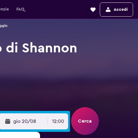
enzie
FAQ
Accedi
ggio
o di Shannon
Cerca
gio 20/08
12:00