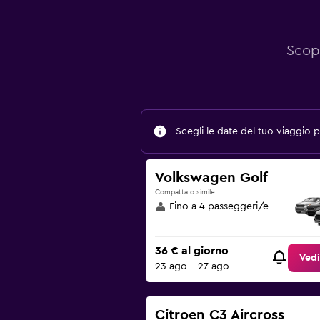
Scopr
Scegli le date del tuo viaggio pe
Volkswagen Golf
Compatta o simile
Fino a 4 passeggeri/e
36 € al giorno
Vedi
23 ago - 27 ago
Citroen C3 Aircross