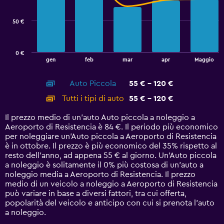
data
series.
50 €
The
chart
has
0 €
1
End
gen
feb
mar
apr
Maggio
of
X
interactive
axis
chart
Auto Piccola
55 € - 120 €
displaying
categories.
Tutti i tipi di auto
55 € - 120 €
Range:
14
Il prezzo medio di un'auto Auto piccola a noleggio a
categories.
Aeroporto di Resistencia è 84 €. Il periodo più economico
The
per noleggiare un'Auto piccola a Aeroporto di Resistencia
chart
è in ottobre. Il prezzo è più economico del 35% rispetto al
has
resto dell'anno, ad appena 55 € al giorno. Un'Auto piccola
1
a noleggio è solitamente il 0% più costosa di un'auto a
Y
noleggio media a Aeroporto di Resistencia. Il prezzo
axis
medio di un veicolo a noleggio a Aeroporto di Resistencia
displaying
può variare in base a diversi fattori, tra cui offerta,
values.
popolarità del veicolo e anticipo con cui si prenota l'auto
Range:
a noleggio.
0