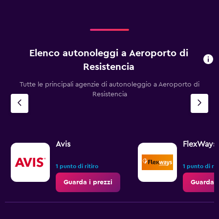
to
150.
Elenco autonoleggi a Aeroporto di
Resistencia
Tutte le principali agenzie di autonoleggio a Aeroporto di
Resistencia
Avis
FlexWays
1 punto di ritiro
1 punto di rit
Guarda i prezzi
Guarda i