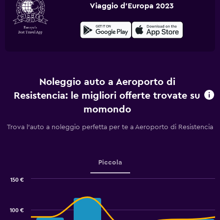
Viaggio d'Europa 2023
Noleggio auto a Aeroporto di
Resistencia: le migliori offerte trovate su
momondo
Trova l'auto a noleggio perfetta per te a Aeroporto di Resistencia
Piccola
150 €
Combination
Chart
graphic.
chart
with
100 €
2