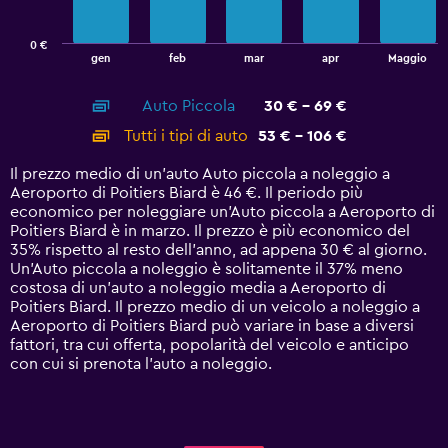
chart
has
0 €
1
End
gen
feb
mar
apr
Maggio
of
X
interactive
axis
chart
Auto Piccola
30 € - 69 €
displaying
categories.
Tutti i tipi di auto
53 € - 106 €
Range:
14
Il prezzo medio di un'auto Auto piccola a noleggio a
categories.
Aeroporto di Poitiers Biard è 46 €. Il periodo più
The
economico per noleggiare un'Auto piccola a Aeroporto di
chart
Poitiers Biard è in marzo. Il prezzo è più economico del
has
35% rispetto al resto dell'anno, ad appena 30 € al giorno.
1
Un'Auto piccola a noleggio è solitamente il 37% meno
Y
costosa di un'auto a noleggio media a Aeroporto di
axis
Poitiers Biard. Il prezzo medio di un veicolo a noleggio a
displaying
Aeroporto di Poitiers Biard può variare in base a diversi
values.
fattori, tra cui offerta, popolarità del veicolo e anticipo
Range:
con cui si prenota l'auto a noleggio.
0
to
120.