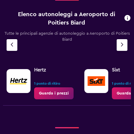
Elenco autonoleggi a Aeroporto di
Poitiers Biard
Tutte le principali agenzie di autonoleggio a Aeroporto di Poitiers
Biard
Hertz
Sixt
1 punto di ritiro
1 punto di rit
Guarda i prezzi
Guarda i