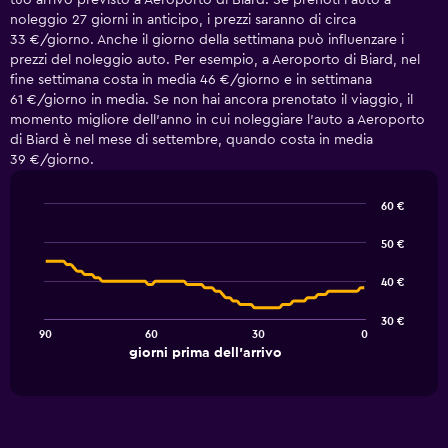
tuo arrivo previsto a Aeroporto di Biard. Se prenoti l'auto a
noleggio 27 giorni in anticipo, i prezzi saranno di circa
33 €/giorno. Anche il giorno della settimana può influenzare i
prezzi del noleggio auto. Per esempio, a Aeroporto di Biard, nel
fine settimana costa in media 46 €/giorno e in settimana
61 €/giorno in media. Se non hai ancora prenotato il viaggio, il
momento migliore dell'anno in cui noleggiare l'auto a Aeroporto
di Biard è nel mese di settembre, quando costa in media
39 €/giorno.
60 €
Line
Chart
graphic.
chart
50 €
with
91
40 €
data
points.
30 €
90
60
30
0
The
End
giorni prima dell'arrivo
chart
of
interactive
has
chart
1
X
axis