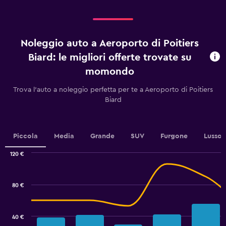
displaying
giorni
prima
dell'arrivo.
Noleggio auto a Aeroporto di Poitiers
Range:
91
Biard: le migliori offerte trovate su
categories.
momondo
The
chart
Trova l'auto a noleggio perfetta per te a Aeroporto di Poitiers
has
Biard
1
Y
axis
displaying
Piccola
Media
Grande
SUV
Furgone
Lusso
values.
Range:
120 €
30
Combination
Chart
to
graphic.
chart
60.
with
80 €
2
data
series.
40 €
The