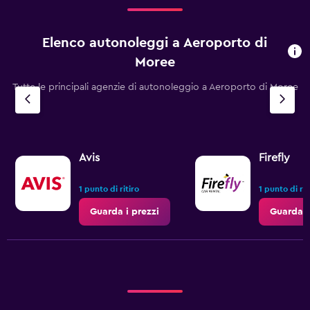
Elenco autonoleggi a Aeroporto di
Moree
Tutte le principali agenzie di autonoleggio a Aeroporto di Moree
Avis
Firefly
1 punto di ritiro
1 punto di rit
Guarda i prezzi
Guarda i