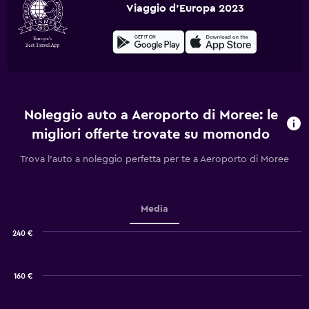
Viaggio d'Europa 2023
Noleggio auto a Aeroporto di Moree: le
migliori offerte trovate su momondo
Trova l'auto a noleggio perfetta per te a Aeroporto di Moree
Media
240 €
Combination
Chart
graphic.
chart
with
160 €
2
data
series.