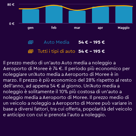
80 €
The
chart
has
0 €
1
End
gen
feb
mar
apr
Maggio
of
X
interactive
axis
chart
Auto Media
54 € - 195 €
displaying
categories.
Tutti i tipi di auto
54 € - 195 €
Range:
14
Il prezzo medio di un'auto Auto media a noleggio a
categories.
Aeroporto di Moree è 74 €. Il periodo più economico per
The
noleggiare un'Auto media a Aeroporto di Moree è in
chart
marzo. Il prezzo è più economico del 28% rispetto al resto
has
dell'anno, ad appena 54 € al giorno. Un'Auto media a
1
noleggio è solitamente il 10% più costosa di un'auto a
Y
noleggio media a Aeroporto di Moree. Il prezzo medio di
axis
un veicolo a noleggio a Aeroporto di Moree può variare in
displaying
base a diversi fattori, tra cui offerta, popolarità del veicolo
values.
e anticipo con cui si prenota l'auto a noleggio.
Range:
0
to
240.