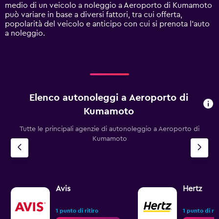
axis
medio di un veicolo a noleggio a Aeroporto di Kumamoto
displaying
può variare in base a diversi fattori, tra cui offerta,
values.
popolarità del veicolo e anticipo con cui si prenota l'auto
Range:
a noleggio.
0
to
90.
Elenco autonoleggi a Aeroporto di
Kumamoto
Tutte le principali agenzie di autonoleggio a Aeroporto di
Kumamoto
Avis
Hertz
1 punto di ritiro
1 punto di rit