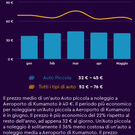
displaying
90 €
values.
Combination
Chart
graphic.
chart
Range:
with
44
60 €
2
to
data
56.
series.
30 €
The
chart
has
0 €
1
End
gen
feb
mar
apr
Maggio
of
X
interactive
axis
chart
Auto Piccola
32 € - 45 €
displaying
categories.
Tutti i tipi di auto
52 € - 76 €
Range:
14
Il prezzo medio di un'auto Auto piccola a noleggio a
categories.
Aeroporto di Kumamoto è 40 €. Il periodo più economico
The
per noleggiare un'Auto piccola a Aeroporto di Kumamoto
chart
è in giugno. Il prezzo è più economico del 22% rispetto al
has
resto dell'anno, ad appena 32 € al giorno. Un'Auto piccola
1
a noleggio è solitamente il 36% meno costosa di un'auto a
Y
noleggio media a Aeroporto di Kumamoto. Il prezzo