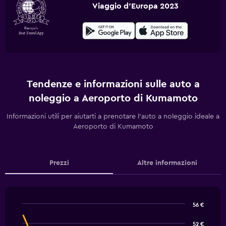
Viaggio d'Europa 2023
Tendenze e informazioni sulle auto a
noleggio a Aeroporto di Kumamoto
Informazioni utili per aiutarti a prenotare l'auto a noleggio ideale a
Aeroporto di Kumamoto
Prezzi
Altre informazioni
56 €
Line
Chart
graphic.
chart
52 €