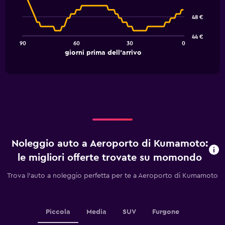
with
91
48 €
data
points.
44 €
90
60
30
0
The
End
giorni prima dell'arrivo
chart
of
interactive
has
chart
1
X
axis
displaying
giorni
prima
dell'arrivo.
Noleggio auto a Aeroporto di Kumamoto:
Range:
91
le migliori offerte trovate su momondo
categories.
The
Trova l'auto a noleggio perfetta per te a Aeroporto di Kumamoto
chart
has
1
Y
Piccola
Media
SUV
Furgone
axis