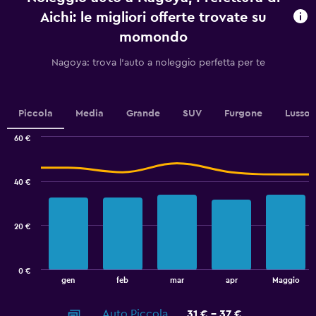
chart
Aichi: le migliori offerte trovate su
has
momondo
1
Y
Nagoya: trova l'auto a noleggio perfetta per te
axis
displaying
values.
Range:
Piccola
Media
Grande
SUV
Furgone
Lusso
0
to
60 €
60.
Combination
Chart
graphic.
chart
with
40 €
2
data
series.
20 €
The
chart
has
0 €
1
End
gen
feb
mar
apr
Maggio
of
X
interactive
axis
chart
Auto Piccola
31 € - 37 €
displaying