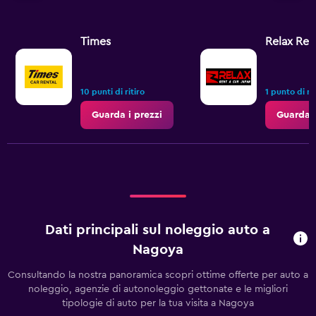
Times
Relax Ren
10 punti di ritiro
1 punto di rit
Guarda i prezzi
Guarda i
Dati principali sul noleggio auto a
Nagoya
Consultando la nostra panoramica scopri ottime offerte per auto a
noleggio, agenzie di autonoleggio gettonate e le migliori
tipologie di auto per la tua visita a Nagoya