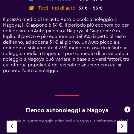
categories.
Tutti i tipi di auto
37 € - 53 €
Range:
14
Il prezzo medio di un'auto Auto piccola a noleggio a
categories.
Nagoya, il Giappone è 34 €. Il periodo più economico per
The
noleggiare un'Auto piccola a Nagoya, il Giappone è in
chart
luglio. Il prezzo è più economico del 9% rispetto al resto
has
dell'anno, ad appena 31 € al giorno. Un'Auto piccola a
1
noleggio è solitamente il 23% meno costosa di un'auto a
Y
noleggio media a Nagoya. Il prezzo medio di un veicolo a
axis
noleggio a Nagoya può variare in base a diversi fattori, tra
displaying
cui offerta, popolarità del veicolo e anticipo con cui si
values.
prenota l'auto a noleggio.
Range:
0
to
60.
Elenco autonoleggi a Nagoya
Agenzie di autonoleggio principali a Nagoya, Prefettura di Aichi