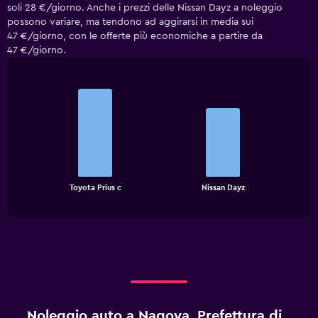
soli 28 €/giorno. Anche i prezzi delle Nissan Dayz a noleggio
possono variare, ma tendono ad aggirarsi in media sui
47 €/giorno, con le offerte più economiche a partire da
47 €/giorno.
Bar
Chart
graphic.
chart
with
2
bars.
The
chart
End
Toyota Prius c
Nissan Dayz
of
has
interactive
1
chart
X
axis
displaying
categories.
Range:
2
categories.
Noleggio auto a Nagoya, Prefettura di
The