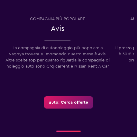
COMPAGNIA PIÙ POPOLARE
AU
Avis
La compagnia di autonoleggio più popolare a
Il prezzo 
Nagoya trovata su momondo questo mese è Avis.
è 39 € al
Altre scelte top per quanto riguarda le compagnie di
prez
noleggio auto sono Crq-carrent e Nissan Rent-A-Car
auto: Cerca offerte