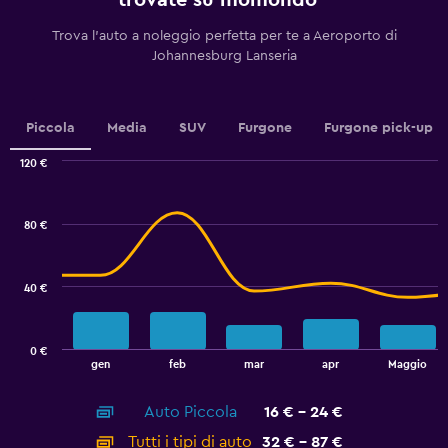
trovate su momondo
The
chart
Trova l'auto a noleggio perfetta per te a Aeroporto di
has
Johannesburg Lanseria
1
Y
axis
displaying
Piccola
Media
SUV
Furgone
Furgone pick-up
values.
Range:
120 €
10
Combination
Chart
to
graphic.
chart
40.
with
80 €
2
data
series.
40 €
The
chart
has
0 €
1
End
gen
feb
mar
apr
Maggio
of
X
interactive
axis
chart
Auto Piccola
16 € - 24 €
displaying
categories.
Tutti i tipi di auto
32 € - 87 €