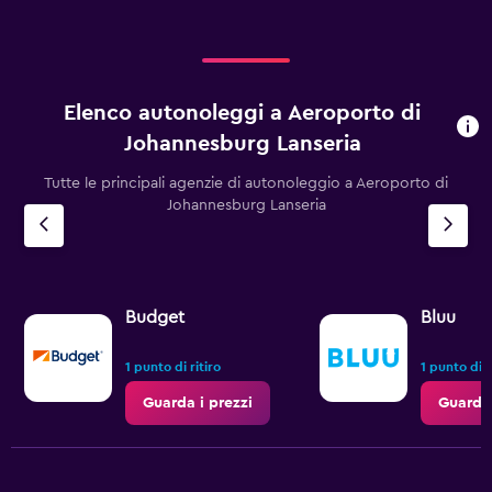
Elenco autonoleggi a Aeroporto di
Johannesburg Lanseria
Tutte le principali agenzie di autonoleggio a Aeroporto di
Johannesburg Lanseria
Budget
Bluu
1 punto di ritiro
1 punto di r
Guarda i prezzi
Guarda 