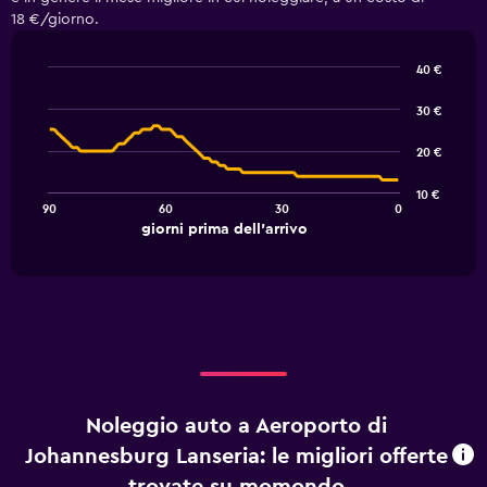
18 €/giorno.
40 €
Line
Chart
graphic.
chart
30 €
with
91
20 €
data
points.
10 €
90
60
30
0
The
End
giorni prima dell'arrivo
chart
of
interactive
has
chart
1
X
axis
displaying
giorni
prima
dell'arrivo.
Noleggio auto a Aeroporto di
Range:
91
Johannesburg Lanseria: le migliori offerte
categories.