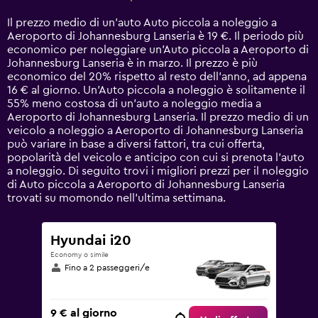
Range:
14
Il prezzo medio di un'auto Auto piccola a noleggio a
categories.
Aeroporto di Johannesburg Lanseria è 19 €. Il periodo più
The
economico per noleggiare un'Auto piccola a Aeroporto di
chart
Johannesburg Lanseria è in marzo. Il prezzo è più
has
economico del 20% rispetto al resto dell'anno, ad appena
1
16 € al giorno. Un'Auto piccola a noleggio è solitamente il
Y
55% meno costosa di un'auto a noleggio media a
axis
Aeroporto di Johannesburg Lanseria. Il prezzo medio di un
displaying
veicolo a noleggio a Aeroporto di Johannesburg Lanseria
values.
può variare in base a diversi fattori, tra cui offerta,
Range:
popolarità del veicolo e anticipo con cui si prenota l'auto
0
a noleggio. Di seguito trovi i migliori prezzi per il noleggio
to
di Auto piccola a Aeroporto di Johannesburg Lanseria
120.
trovati su momondo nell'ultima settimana.
Hyundai i20
Economy o simile
Fino a 2 passeggeri/e
9 € al giorno