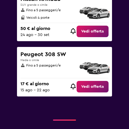
SUV grande o simile
Fino a 5 passeggeri/e
Veicoli 4 porte
50 € al giorno
Vedi offerta
24 ago - 30 set
Peugeot 308 SW
Media o simile
Fino a 5 passeggeri/e
17 € al giorno
Vedi offerta
15 ago - 22 ago