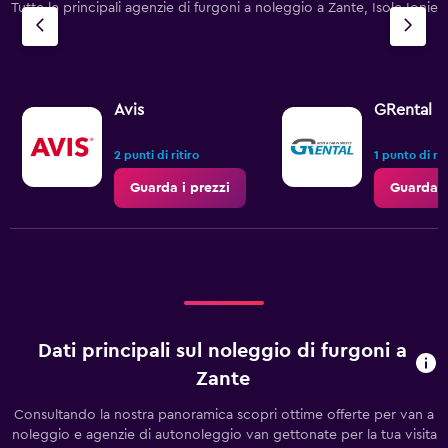
Tutte le principali agenzie di furgoni a noleggio a Zante, Isole Ionie
has
1
Y
axis
displaying
values.
Avis
GRental
Range:
0
2 punti di ritiro
1 punto di rit
to
150.
Guarda i prezzi
Guarda i
Dati principali sul noleggio di furgoni a
Zante
Consultando la nostra panoramica scopri ottime offerte per van a
noleggio e agenzie di autonoleggio van gettonate per la tua visita