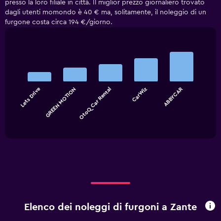
presso la loro filiale in città. Il miglior prezzo giornaliero trovato
dagli utenti momondo è 40 € ma, solitamente, il noleggio di un
furgone costa circa 194 €/giorno.
Bar
Chart
graphic.
chart
with
5
bars.
Lets Drive
GREEN MOTION
OtoQ Car Rental
CarWiz
ABBYCAR
The
chart
End
of
has
interactive
1
chart
X
axis
displaying
categories.
Range:
5
categories.
Elenco dei noleggi di furgoni a Zante
The
chart