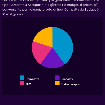
i30. L'agenzia di noleggio auto più gettonata che offre veicoli di
The
tipo Compatta a Aeroporto di Egilsstadir è Budget. Il prezzo più
chart
has
conveniente per noleggiare auto di tipo Compatta da Budget è
1
91 € al giorno.
Y
axis
displaying
Pie
Chart
values.
graphic.
chart
Range:
with
4
0
slices.
to
45.
Compatta
Economy
SUV
Station wagon
End
of
interactive
chart