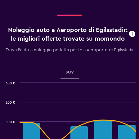
Noleggio auto a Aeroporto di Egilsstadir:
le migliori offerte trovate su momondo
Trova l'auto a noleggio perfetta per te a Aeroporto di Egilsstadir
SUV
300 €
Combination
Chart
graphic.
chart
with
200 €
2
data
series.
100 €
The
chart
has