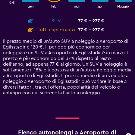
0 €
1
End
gen
feb
mar
apr
Maggio
of
X
interactive
axis
chart
SUV
77 € - 277 €
displaying
categories.
Tutti i tipi di auto
77 € - 277 €
Range:
14
Il prezzo medio di un'auto SUV a noleggio a Aeroporto di
categories.
Egilsstadir è 120 €. Il periodo più economico per
The
noleggiare un'SUV a Aeroporto di Egilsstadir è in marzo. Il
chart
prezzo è più economico del 37% rispetto al resto
has
dell'anno, ad appena 77 € al giorno. Un'SUV a noleggio è
1
solitamente il 18% più costosa di un'auto a noleggio media
Y
a Aeroporto di Egilsstadir. Il prezzo medio di un veicolo a
axis
noleggio a Aeroporto di Egilsstadir può variare in base a
displaying
diversi fattori, tra cui offerta, popolarità del veicolo e
values.
anticipo con cui si prenota l'auto a noleggio.
Range:
0
to
300.
Elenco autonoleggi a Aeroporto di