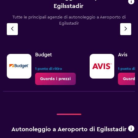
Egilsstadir
Tutte le principali agenzie di autonoleggio a Aeroporto di
Egilsstadir
Budget
Avis
1 punto di ritiro
1 punto di r
Guarda i prezzi
Guarda 
Autonoleggio a Aeroporto di Egilsstadir