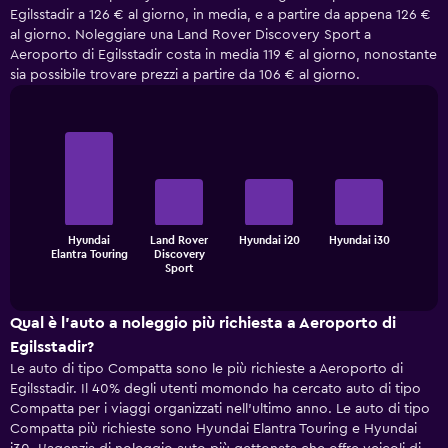
Egilsstadir a 126 € al giorno, in media, e a partire da appena 126 €
al giorno. Noleggiare una Land Rover Discovery Sport a
Aeroporto di Egilsstadir costa in media 119 € al giorno, nonostante
sia possibile trovare prezzi a partire da 106 € al giorno.
Bar
Chart
graphic.
chart
with
4
bars.
The
Hyundai
Land Rover
Hyundai i20
Hyundai i30
Elantra Touring
Discovery
chart
End
Sport
of
has
interactive
1
chart
X
Qual è l'auto a noleggio più richiesta a Aeroporto di
axis
Egilsstadir?
displaying
Le auto di tipo Compatta sono le più richieste a Aeroporto di
categories.
Egilsstadir. Il 40% degli utenti momondo ha cercato auto di tipo
Range:
Compatta per i viaggi organizzati nell'ultimo anno. Le auto di tipo
4
Compatta più richieste sono Hyundai Elantra Touring e Hyundai
categories.