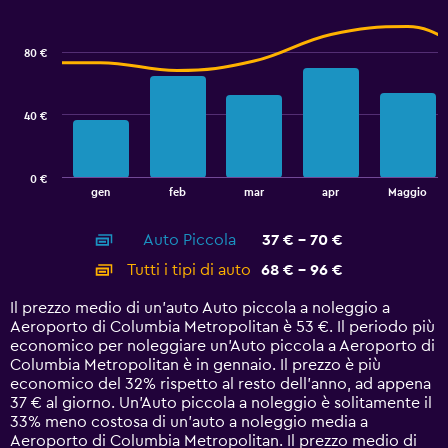
Combination
Chart
to
graphic.
chart
64.
with
80 €
2
data
series.
40 €
The
chart
has
0 €
1
End
gen
feb
mar
apr
Maggio
of
X
interactive
axis
chart
Auto Piccola
37 € - 70 €
displaying
categories.
Tutti i tipi di auto
68 € - 96 €
Range:
14
Il prezzo medio di un'auto Auto piccola a noleggio a
categories.
Aeroporto di Columbia Metropolitan è 53 €. Il periodo più
The
economico per noleggiare un'Auto piccola a Aeroporto di
chart
Columbia Metropolitan è in gennaio. Il prezzo è più
has
economico del 32% rispetto al resto dell'anno, ad appena
1
37 € al giorno. Un'Auto piccola a noleggio è solitamente il
Y
33% meno costosa di un'auto a noleggio media a
axis
Aeroporto di Columbia Metropolitan. Il prezzo medio di