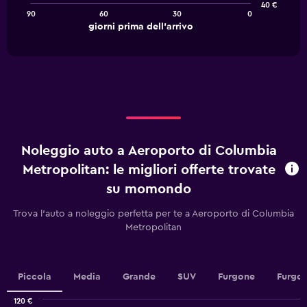
40 €
90
60
30
0
The
End
giorni prima dell'arrivo
chart
of
interactive
has
chart
1
X
axis
displaying
giorni
prima
dell'arrivo.
Noleggio auto a Aeroporto di Columbia
Range:
91
Metropolitan: le migliori offerte trovate
categories.
su momondo
The
chart
Trova l'auto a noleggio perfetta per te a Aeroporto di Columbia
has
Metropolitan
1
Y
axis
displaying
Piccola
Media
Grande
SUV
Furgone
Furgon
values.
Range:
120 €
40