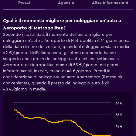
Prezzi
Agenzie
Altre informazioni
Qual è il momento migliore per noleggiare un'auto a
Aeroporto di Metropolitan?
Secondo i nostri dati, il momento dell'anno migliore per
noleggiare un'auto a Aeroporto di Metropolitan è 14 giorni prima
della data di ritiro del veicolo, quando il noleggio costa in media
42 €/giorno. Nell'ultimo anno, gli utenti momondo hanno
scoperto che i prezzi del noleggio auto nel fine settimana a
Aeroporto di Metropolitan erano di 53 €/giorno; nei giorni
infrasettimanali, invece, erano di 48 €/giorno. Prendi in
considerazione di noleggiare un'auto a settembre (il mese più
conveniente), quando il prezzo del noleggio auto è di
48 €/giorno in media.
64 €
Line
Chart
graphic.
chart
56 €
with
91
48 €
data
points.