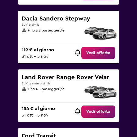
Dacia Sandero Stepway
SUV o simile
Fino a 2 passeggeri/e
119 € al giorno
Vedi offerta
31 ott - 5 nov
Land Rover Range Rover Velar
SUV grande o simile
Fino a 5 passeggeri/e
134 € al giorno
Vedi offerta
31 ott - 5 nov
Ford Transit