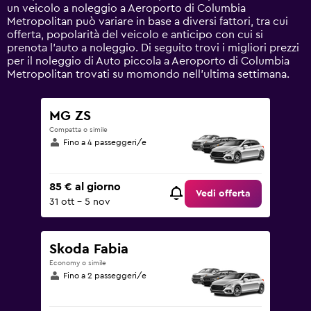
displaying
un veicolo a noleggio a Aeroporto di Columbia
values.
Metropolitan può variare in base a diversi fattori, tra cui
Range:
offerta, popolarità del veicolo e anticipo con cui si
0
prenota l'auto a noleggio. Di seguito trovi i migliori prezzi
to
per il noleggio di Auto piccola a Aeroporto di Columbia
120.
Metropolitan trovati su momondo nell'ultima settimana.
MG ZS
Compatta o simile
Fino a 4 passeggeri/e
85 € al giorno
Vedi offerta
31 ott - 5 nov
Skoda Fabia
Economy o simile
Fino a 2 passeggeri/e