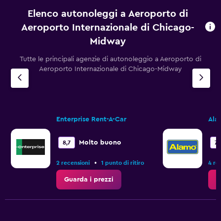
Elenco autonoleggi a Aeroporto di
Aeroporto Internazionale di Chicago-
Midway
Tutte le principali agenzie di autonoleggio a Aeroporto di
Aeroporto Internazionale di Chicago-Midway
Enterprise Rent-A-Car
Ala
Molto buono
8,7
7,
•
2 recensioni
1 punto di ritiro
4 re
Guarda i prezzi
G