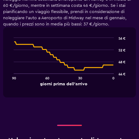
60 €/giorno, mentre in settimana costa 46 €/giorno. Se i stai
pianificando un viaggio flessibile, prendi in considerazione di
noleggiare l'auto a Aeroporto di Midway nel mese di gennaio,
quando i prezzi sono in media più bassi: 37 €/giorno.
56 €
Line
Chart
graphic.
chart
52 €
with
91
48 €
data
points.
44 €
90
60
30
0
The
End
giorni prima dell'arrivo
chart
of
interactive
has
chart
1
X
axis
displaying
giorni
prima
dell'arrivo.