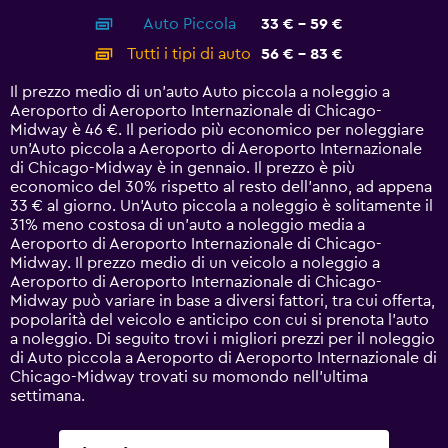
axis
chart
Auto Piccola
33 € - 59 €
displaying
categories.
Tutti i tipi di auto
56 € - 83 €
Range:
14
Il prezzo medio di un'auto Auto piccola a noleggio a
categories.
Aeroporto di Aeroporto Internazionale di Chicago-
The
Midway è 46 €. Il periodo più economico per noleggiare
chart
un'Auto piccola a Aeroporto di Aeroporto Internazionale
has
di Chicago-Midway è in gennaio. Il prezzo è più
1
economico del 30% rispetto al resto dell'anno, ad appena
Y
33 € al giorno. Un'Auto piccola a noleggio è solitamente il
axis
31% meno costosa di un'auto a noleggio media a
displaying
Aeroporto di Aeroporto Internazionale di Chicago-
values.
Midway. Il prezzo medio di un veicolo a noleggio a
Range:
Aeroporto di Aeroporto Internazionale di Chicago-
0
Midway può variare in base a diversi fattori, tra cui offerta,
to
popolarità del veicolo e anticipo con cui si prenota l'auto
90.
a noleggio. Di seguito trovi i migliori prezzi per il noleggio
di Auto piccola a Aeroporto di Aeroporto Internazionale di
Chicago-Midway trovati su momondo nell'ultima
settimana.