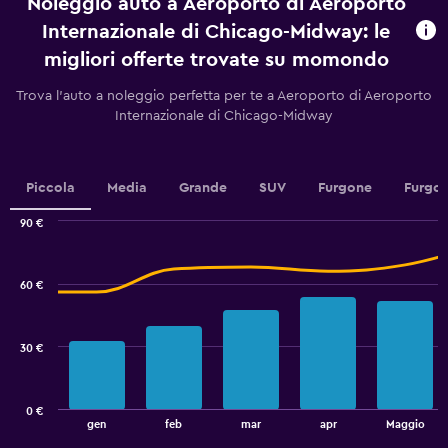
Noleggio auto a Aeroporto di Aeroporto
Range:
91
Internazionale di Chicago-Midway: le
categories.
migliori offerte trovate su momondo
The
chart
Trova l'auto a noleggio perfetta per te a Aeroporto di Aeroporto
has
Internazionale di Chicago-Midway
1
Y
axis
displaying
Piccola
Media
Grande
SUV
Furgone
Furgon
values.
Range:
90 €
44
Combination
Chart
to
graphic.
chart
56.
with
60 €
2
data
series.
30 €
The
chart
has
0 €
1
End
gen
feb
mar
apr
Maggio
of
X
interactive