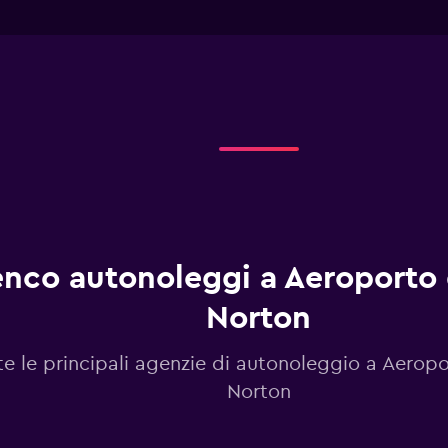
has
interactive
1
chart
X
axis
displaying
categories.
Range:
2
categories.
The
chart
has
1
Y
enco autonoleggi a Aeroporto 
axis
displaying
values.
Norton
Range:
0
te le principali agenzie di autonoleggio a Aeropo
to
125.
Norton