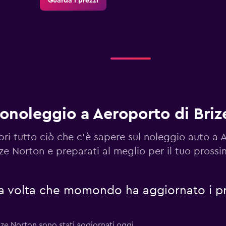
Guarda i prezzi
Guarda i prezzi
onoleggio a Aeroporto di Briz
Guarda i prezzi
ri tutto ciò che c'è sapere sul noleggio auto a 
ize Norton e preparati al meglio per il tuo pross
ma volta che momondo ha aggiornato i pr
Guarda i prezzi
ize Norton sono stati aggiornati oggi.