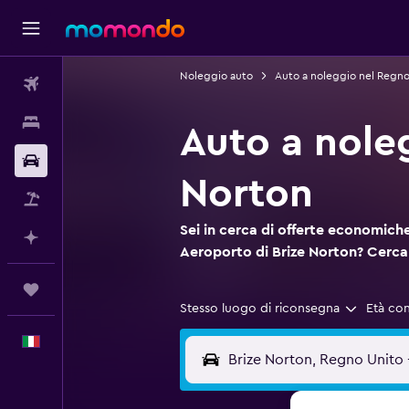
Noleggio auto
Auto a noleggio nel Regno
Voli
Soggiorni
Auto a nole
Noleggio auto
Norton
Pacchetti vacanze
Sei in cerca di offerte economiche
Fai piani con l'AI
Aeroporto di Brize Norton? Cerc
Trips
Stesso luogo di riconsegna
Età co
Italiano