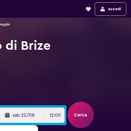
Accedi
leggio
 di Brize
Cerca
sab 22/08
12:00