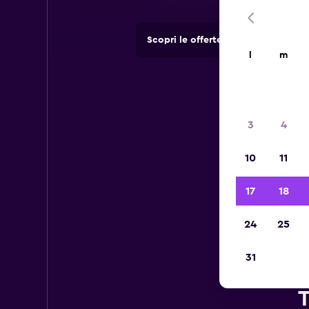
Scopri le offerte di agenzie di no
l
m
3
4
10
11
17
18
24
25
31
T