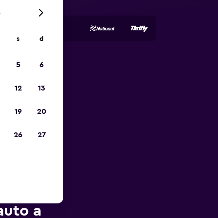
6
s
d
5
6
io
12
13
19
20
26
27
auto a