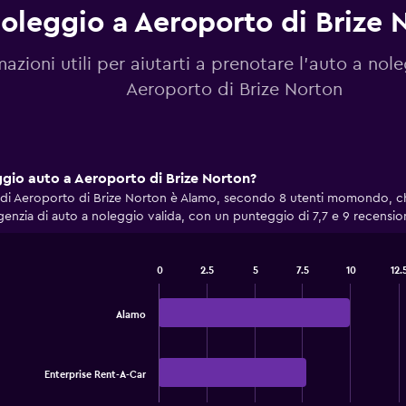
oleggio a Aeroporto di Brize 
mazioni utili per aiutarti a prenotare l'auto a nol
Aeroporto di Brize Norton
eggio auto a Aeroporto di Brize Norton?
re di Aeroporto di Brize Norton è Alamo, secondo 8 utenti momondo, c
agenzia di auto a noleggio valida, con un punteggio di 7,7 e 9 recension
0
2.5
5
7.5
10
12.
Bar
Chart
graphic.
chart
with
Alamo
2
bars.
The
Enterprise Rent-A-Car
chart
End
of