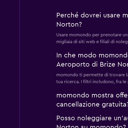
Perché dovrei usare m
Norton?
Usare momondo per prenotare un n
migliaia di siti web e filiali di nol
In che modo momondo m
Aeroporto di Brize No
momondo ti permette di trovare la m
tua ricerca. I filtri includono, fra
momondo mostra offert
cancellazione gratuita
Posso noleggiare un'au
Norton su momondo?