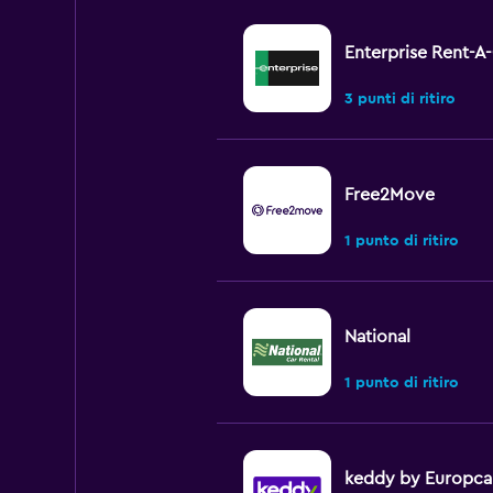
Enterprise Rent-A
3 punti di ritiro
Free2Move
1 punto di ritiro
National
1 punto di ritiro
keddy by Europca