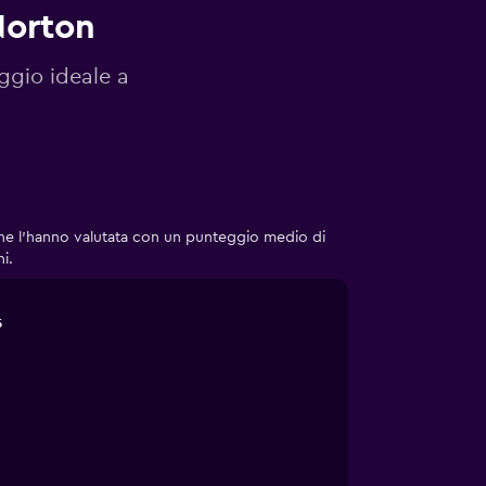
Norton
eggio ideale a
he l'hanno valutata con un punteggio medio di
i.
5