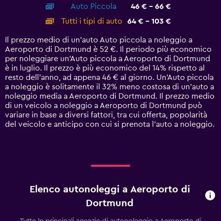
Auto Piccola
46 € - 66 €
displaying
categories.
Tutti i tipi di auto
64 € - 103 €
Range:
14
Il prezzo medio di un'auto Auto piccola a noleggio a
categories.
Aeroporto di Dortmund è 52 €. Il periodo più economico
The
per noleggiare un'Auto piccola a Aeroporto di Dortmund
chart
è in luglio. Il prezzo è più economico del 14% rispetto al
has
resto dell'anno, ad appena 46 € al giorno. Un'Auto piccola
1
a noleggio è solitamente il 32% meno costosa di un'auto a
Y
noleggio media a Aeroporto di Dortmund. Il prezzo medio
axis
di un veicolo a noleggio a Aeroporto di Dortmund può
displaying
variare in base a diversi fattori, tra cui offerta, popolarità
values.
del veicolo e anticipo con cui si prenota l'auto a noleggio.
Range:
0
to
120.
Elenco autonoleggi a Aeroporto di
Dortmund