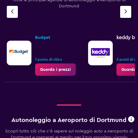
Tutte le principali agenzie di autonoleggio a Aeroporto di
Dortmund
keddy by
Budget
1 punto di ritiro
3 punti di rit
Guarda i prezzi
Guarda i
Autonoleggio a Aeroporto di Dortmund
Scopri tutto ciò che c'è sapere sul noleggio auto a Aeroporto di
Dortmund e preparati al meglio per il tuo prossimo viaggio