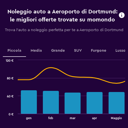
prima
dell'arrivo.
Noleggio auto a Aeroporto di Dortmund:
Range:
91
le migliori offerte trovate su momondo
categories.
The
Trova l'auto a noleggio perfetta per te a Aeroporto di Dortmund
chart
has
1
Y
Piccola
Media
Grande
SUV
Furgone
Lusso
axis
displaying
120 €
values.
Combination
Chart
graphic.
chart
Range:
with
18
80 €
2
to
data
36.
series.
40 €
The
chart
has
0 €
1
End
gen
feb
mar
apr
Maggio
of
X
interactive
axis
chart